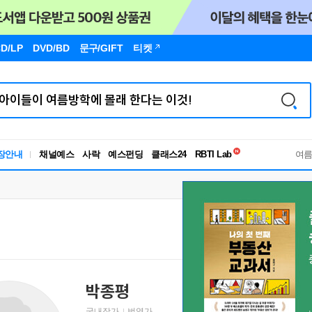
D/LP
DVD/BD
문구
/GIFT
티켓
독서유형검사
장안내
채널예스
사락
예스펀딩
클래스24
RBTI Lab
여
독서유형검사
박종평
국내작가
번역가