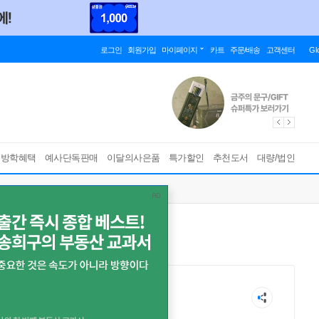
로그인
회원가입
마이페이지
카트
주문/배송
고객센터
Gl
름방학혜택
예사단독판매
이달의사은품
특가할인
추천도서
대량/법인