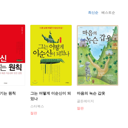
걸어 나오다』, 『그는 어떻게 이순신이 되었나』, 『이순신
에서 선정한 우수교양도서가 되었다. 이순신의 지독한 열
최신순
베스트순
부터 얻었던 그의 지독한 낙관주의, 포기하지 않는 정신,
 몰입했다. 그리고 그의 새로운 진면목을 알게 되었고, 그
 있는 힘을 얻어 오늘도 이순신처럼 새벽을 맴돌고 있다.
기는 원칙
그는 어떻게 이순신이 되
마음의 녹슨 갑옷
었나
골든에이지
스타북스
절판
절판