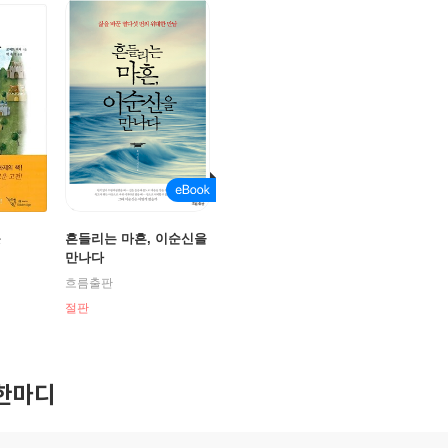
옷
흔들리는 마흔, 이순신을
만나다
흐름출판
절판
한마디