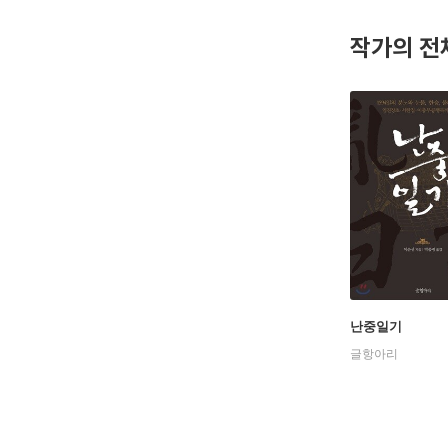
고, 이순
이기는 원
작가의 전
정을 배워
아름다운 
에게 영향
난중일기
글항아리