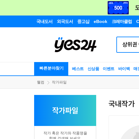
국내도서
외국도서
중고샵
eBook
크레마클럽
C
빠른분야찾기
베스트
신상품
이벤트
바이백
매
웰컴
작가파일
국내작가
작가파일
작가 혹은 작가와 작품명을
함께 검색해 보세요.