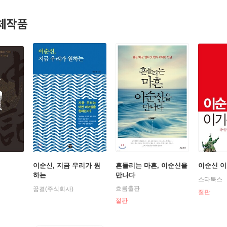
신을 다양한 측면에서 재조명한 책들을 출간했다. 『이순신, 꿈속을 
칙』 등은 대한출판문화진흥재단의 우수학술원고 및 문화관광체육부
체작품
 노력한 행운이라고 생각한다.몇 권의 책을 쓰는 과정에서 이순신으로
눈물과 분노, 나라와 백성을 사랑하는 마음 등을 모두와 나누고자 다시
을 끼친 다양한 스승들을 발견했다. 덕분에 인생 후반전을 다시 뛸 수
이순신, 지금 우리가 원
흔들리는 마흔, 이순신을
이순신 이
하는
만나다
스타북스
흐름출판
꿈결(주식회사)
절판
절판