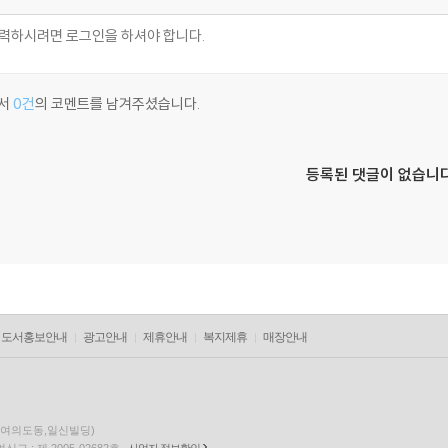
서
0건
의 코멘트를 남겨주셨습니다.
등록된 댓글이 없습니다
도서홍보안내
광고안내
제휴안내
복지제휴
매장안내
층(여의도동,일신빌딩)
고 : 제 2005-02682호
사업자 정보확인