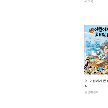
씨드북
쉿! 어린이가 돈 
법
살림어린이