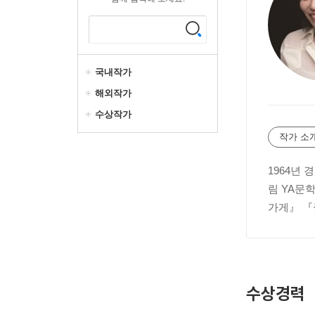
국내작가
해외작가
수상작가
작가 소
1964년
림 YA문
가게』 『
수상경력