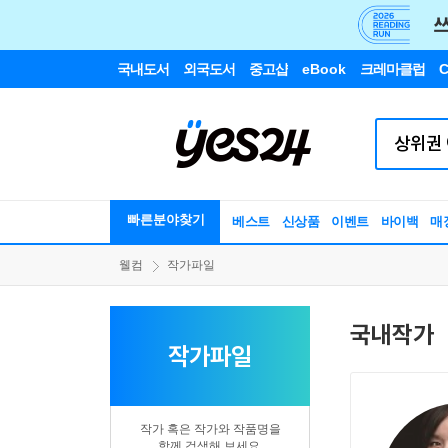
국내도서
외국도서
중고샵
eBook
크레마클럽
C
빠른분야찾기
베스트
신상품
이벤트
바이백
매
웰컴
작가파일
국내작가
작가파일
작가 혹은 작가와 작품명을
함께 검색해 보세요.