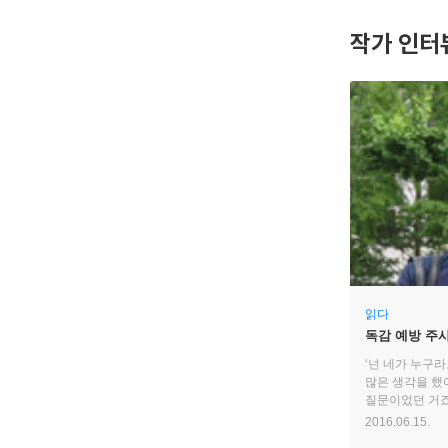
작가 인터
읽다
독감 예방 주사
‘넌 네가 누구라
많은 생각을 했
질문이었던 거죠
살고 있는 게 
2016.06.15.