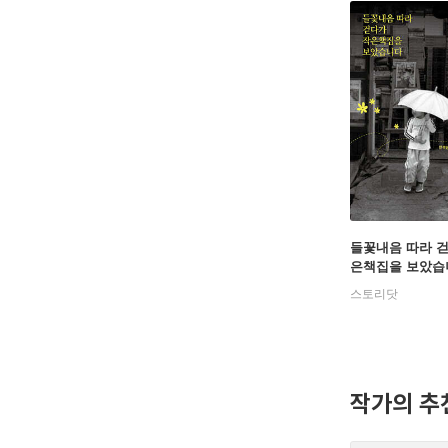
들꽃내음 따라 
은책집을 보았습
스토리닷
작가의 추