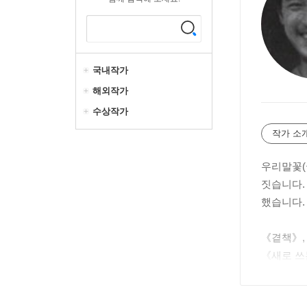
국내작가
해외작가
수상작가
작가 소
우리말꽃(
짓습니다.
했습니다.
《곁책》,
《새로 쓰
움》, 《
《사진책과