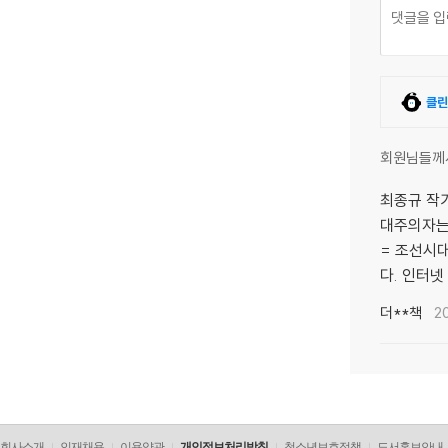
클린
회원님들께
최종규 작가
대주의자는 
= 조선시대
다. 인터넷
더**책
2
회사소개
인재채용
이용약관
개인정보처리방침
청소년보호정책
도서홍보안내