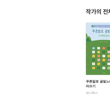
작가의 전
푸른말로 글빛노
라쓰기
세나북스