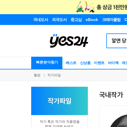
국내도서
외국도서
중고샵
eBook
크레마클럽
C
빠른분야찾기
베스트
신상품
이벤트
바이백
매
웰컴
작가파일
국내작가
작가파일
작가 혹은 작가와 작품명을
함께 검색해 보세요.