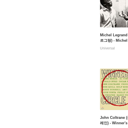
Michel Legran
르그랑) - Michel
d meets Miles D
Universal
P]
John Coltrane
레인) - Winner's 