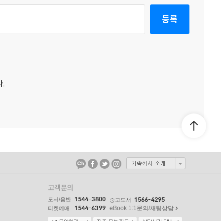
등록
.
고객문의
1544-3800
도서/음반
1566-4295
중고도서
1544-6399
eBook 1:1문의/채팅상담
티켓예매