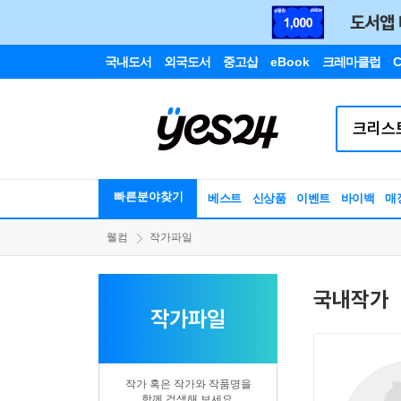
국내도서
외국도서
중고샵
eBook
크레마클럽
C
빠른분야찾기
베스트
신상품
이벤트
바이백
매
웰컴
작가파일
국내작가
작가파일
작가 혹은 작가와 작품명을
함께 검색해 보세요.