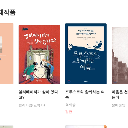
체작품
숲
엘리베이터가 살아 있다
프루스트와 함께하는 여
마음은 천
고?
름
는다
책세상
함께자람(교학사)
문예중앙
절판