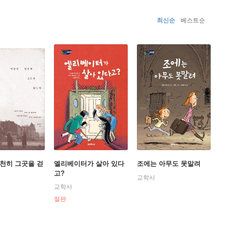
최신순
베스트순
천히 그곳을 걷
엘리베이터가 살아 있다
조에는 아무도 못말려
고?
교학사
교학사
절판