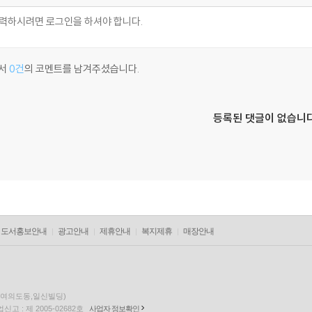
서
0건
의 코멘트를 남겨주셨습니다.
등록된 댓글이 없습니다
도서홍보안내
광고안내
제휴안내
복지제휴
매장안내
층(여의도동,일신빌딩)
고 : 제 2005-02682호
사업자 정보확인