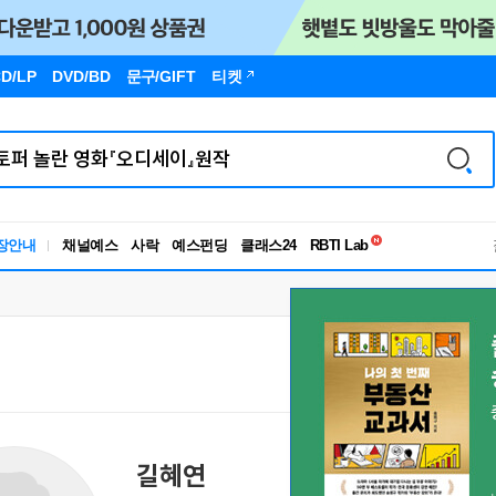
D/LP
DVD/BD
문구
/GIFT
티켓
독서유형검사
장안내
채널예스
사락
예스펀딩
클래스24
RBTI Lab
독서유형검사
길혜연