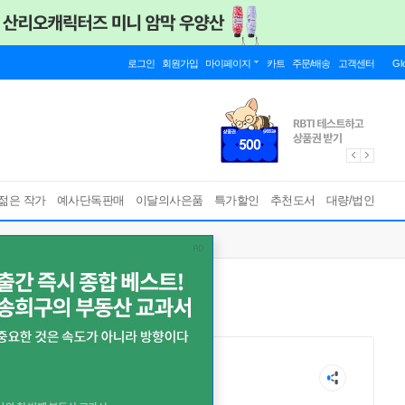
로그인
회원가입
마이페이지
카트
주문/배송
고객센터
Gl
젊은 작가
예사단독판매
이달의사은품
특가할인
추천도서
대량/법인