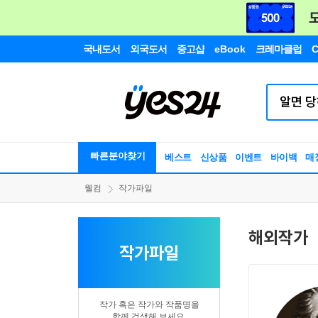
국내도서
외국도서
중고샵
eBook
크레마클럽
C
빠른분야찾기
베스트
신상품
이벤트
바이백
매
웰컴
작가파일
해외작가
작가파일
작가 혹은 작가와 작품명을
함께 검색해 보세요.