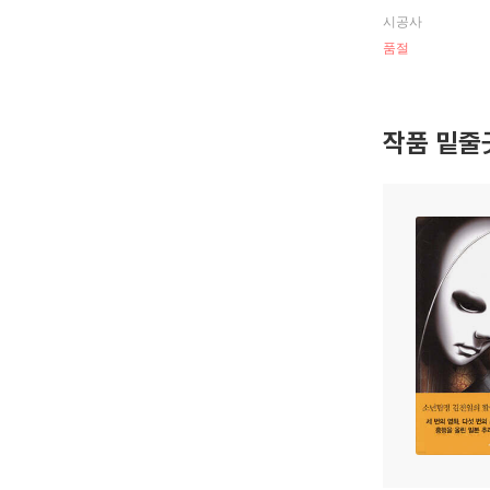
시공사
품절
작품 밑줄