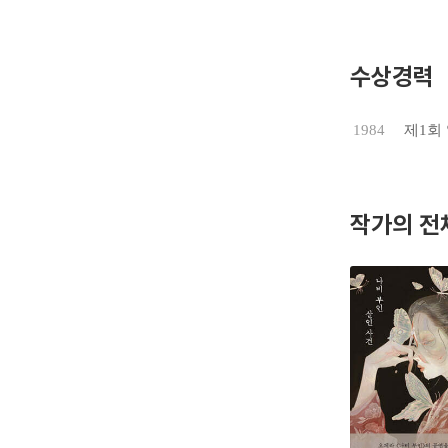
제2차 세
「문예춘추
작을 차례
수상경력
대성공을 
치 코스케
1984
제1회
있다.
탐정 긴다
의 퇴폐적
작가의 전
의 작품들
식용으로 
을 받은 
요코미조 
럴 때면 
야구 오사
좋을 때도
평양 전쟁