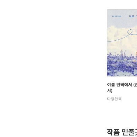
g Stone
ana』(192
939)가 
즘은 독자
제럴드 랭퍼
송가』, 
여름 언덕에서 
서)
다정한책
작품 밑줄