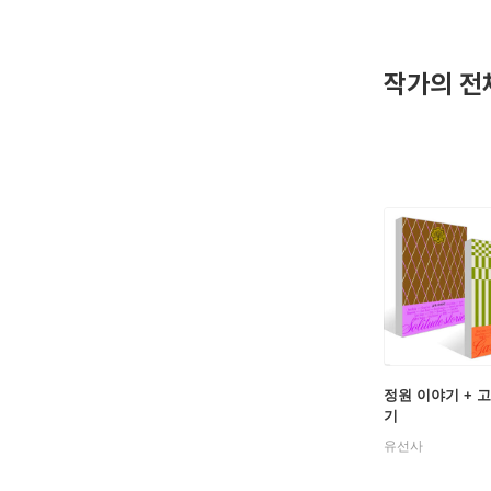
에서 고스란
ton Po
작가의 전
1887년
으로 온두
되었다. 
어들었다.
미국 남서
O. 헨리로
년 1월까지
최초의 소설
Four M
정원 이야기 + 
eart o
기
유선사
헨리의 말
다. 191