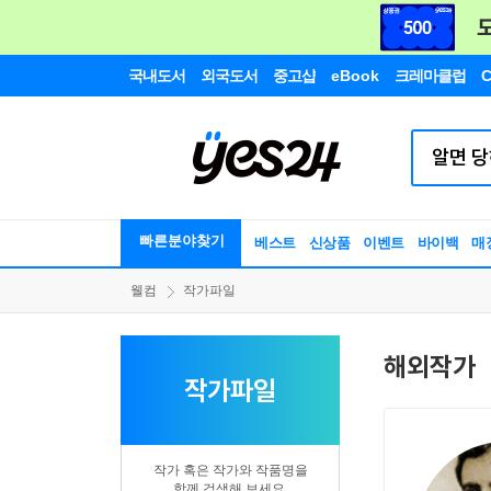
국내도서
외국도서
중고샵
eBook
크레마클럽
C
빠른분야찾기
베스트
신상품
이벤트
바이백
매
웰컴
작가파일
해외작가
작가파일
작가 혹은 작가와 작품명을
함께 검색해 보세요.