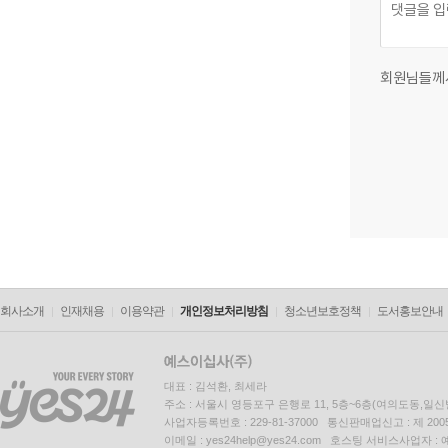
회원님들께
회사소개
인재채용
이용약관
개인정보처리방침
청소년보호정책
도서홍보안내
대표 : 김석환, 최세라
주소 : 서울시 영등포구 은행로 11, 5층~6층(여의도동,일신
사업자등록번호 : 229-81-37000 통신판매업신고 : 제 200
이메일 : yes24help@yes24.com 호스팅 서비스사업자 :