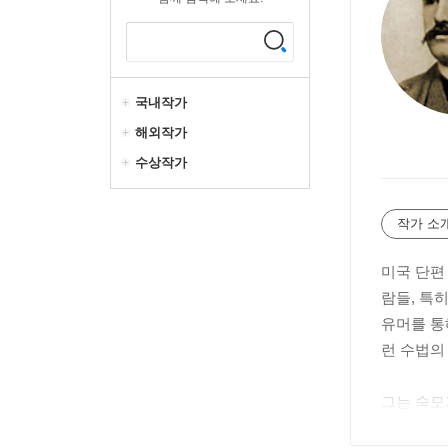
국내작가
해외작가
수상작가
작가 소
미국 단편 
람들, 특
유머를 통
런 수법의
그는 숙모
관리국을 