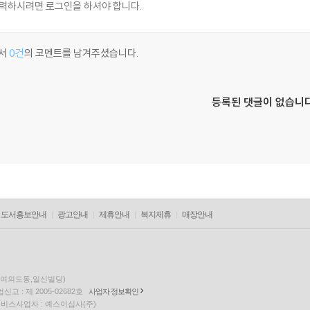
서
0건
의 코멘트를 남겨주셨습니다.
등록된 댓글이 없습니다
도서홍보안내
광고안내
제휴안내
복지제휴
매장안내
층(여의도동,일신빌딩)
고 : 제 2005-02682호
사업자 정보확인
팅 서비스사업자 : 예스이십사(주)