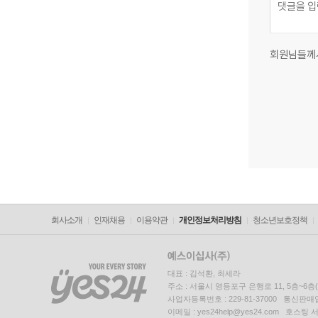
회원님들께
회사소개
인재채용
이용약관
개인정보처리방침
청소년보호정책
대표 : 김석환, 최세라
주소 : 서울시 영등포구 은행로 11, 5층~6
사업자등록번호 : 229-81-37000 통신판매업신
이메일 : yes24help@yes24.com 호스