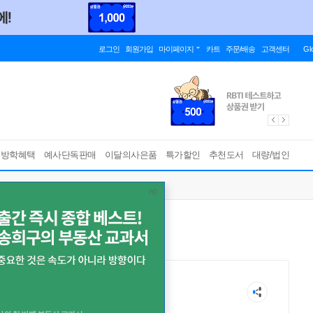
로그인
회원가입
마이페이지
카트
주문/배송
고객센터
Gl
름방학혜택
예사단독판매
이달의사은품
특가할인
추천도서
대량/법인