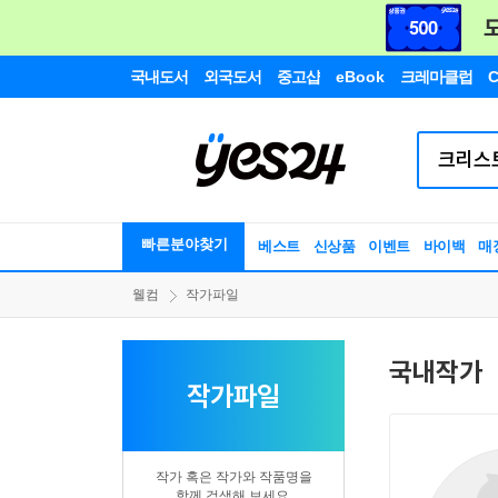
국내도서
외국도서
중고샵
eBook
크레마클럽
C
빠른분야찾기
베스트
신상품
이벤트
바이백
매
웰컴
작가파일
국내작가
작가파일
작가 혹은 작가와 작품명을
함께 검색해 보세요.