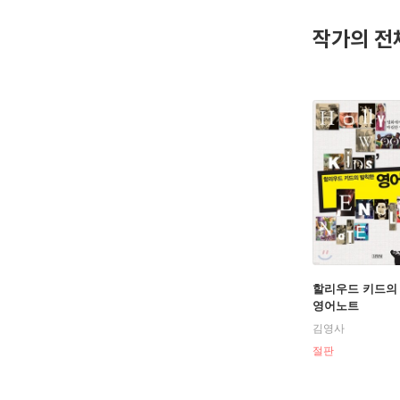
스키장비를
작가의 전
하게 전달
영화를 매
등 배우들
번역했다. 
했으며 현
할리우드 키드의
영어노트
김영사
절판