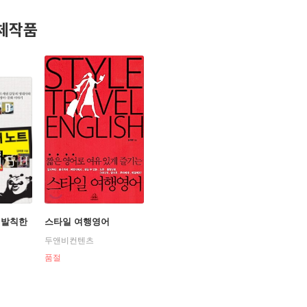
 들고간 전지훈련급 여행, 최고급 호텔에 묵으며 전용기사가 딸린 
체작품
되는 저자의 여행 경험과 어떤 상황에서도 잘 통하는 짧으면서도 효율
우 좋아하는 저자는 톰 크루즈, 윌 스미스, 대니얼 래드클리프(해리 포
의 영어 인터뷰를 진행했고, 『토이 스토리』, 『유브갓메일』, 『브레
그리고 주요 일간지와 월간지에 「영화로 영어보기」, 「Kids Movie」
재는 더 많은 독자들과 만나기 위해 영화에 관련된 영어책을 집필 중
 발칙한
스타일 여행영어
두앤비컨텐츠
품절