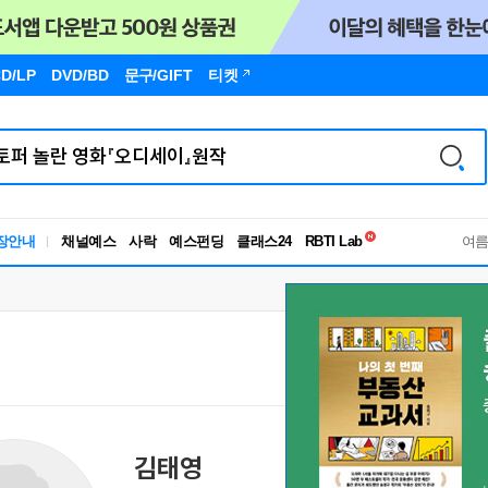
D/LP
DVD/BD
문구
/GIFT
티켓
독서유형검사
장안내
채널예스
사락
예스펀딩
클래스24
RBTI Lab
여
독서유형검사
김태영