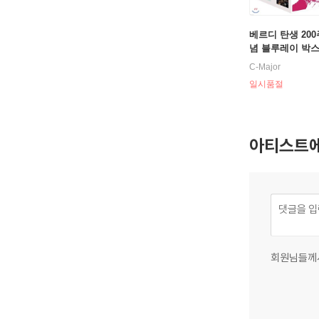
베르디 탄생 200
념 블루레이 박스
utto Verdi The 
C-Major
e Operas Box) [
일시품절
ays]
아티스트에
회원님들께