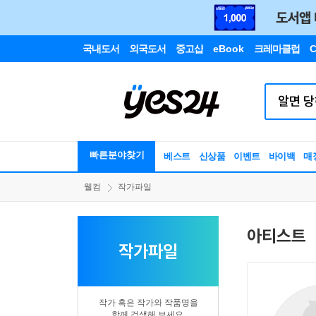
국내도서
외국도서
중고샵
eBook
크레마클럽
C
빠른분야찾기
베스트
신상품
이벤트
바이백
매
웰컴
작가파일
아티스트
작가파일
작가 혹은 작가와 작품명을
함께 검색해 보세요.