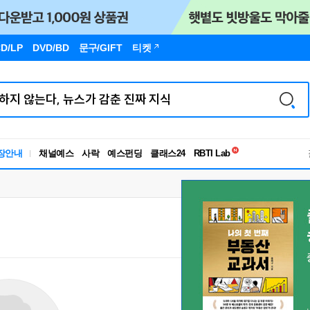
D/LP
DVD/BD
문구
/GIFT
티켓
독서유형검사
장안내
채널예스
사락
예스펀딩
클래스24
RBTI Lab
독서유형검사