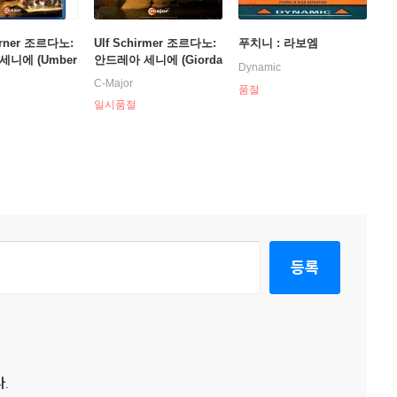
arner 조르다노:
Ulf Schirmer 조르다노:
푸치니 : 라보엠
세니에 (Umber
안드레아 세니에 (Giorda
Dynamic
ano: Andrea C
no : Andrea Chernier -
C-Major
품절
Bregenzer Festspiele)
일시품절
등록
.