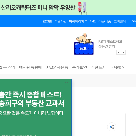
로그인
회원가입
마이페이지
카트
주문/배송
고객센터
Gl
젊은 작가
예사단독판매
이달의사은품
특가할인
추천도서
대량/법인