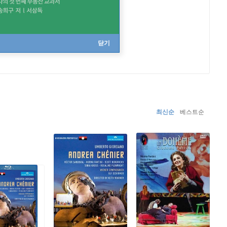
닫기
최신순
베스트순