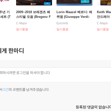
주년 기
2009~2018 브레겐츠 페
Lorin Maazel 베르디: 레
Keith W
세트 (T
스티벌 모음 (Bregenz F
퀴엠 (Giuseppe Verdi:
안드레아 
Complet
estival - Opera on the L
Requiem)
to Giord
C-Major
EuroArts
C-Major
27 Blu-r
ake Stage)
henier)
일시품절
일시품절
일시품절
게 한마디
서
0건
의 코멘트를 남겨주셨습니다.
등록된 댓글이 없습니다