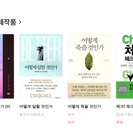
Better』는 2007년 아마존 10대 도서에 선정되었으며, 『체크! 체크리스
 확고한 입지를 다졌다. 그는 최고의 과학 저술가에게 수여하는 루이
회에 가장 창조적인 기여를 한 인물에게 수여하는 맥아더 펠로십을 수상
체작품
 사상가 100인’에 이름을 올렸으며, 2015년 영국 <프로스펙트Pros
가 (리
어떻게 일할 것인가
어떻게 죽을 것인가
체크! 체
웅진지식하우스
부키
21세기북
절판
품절