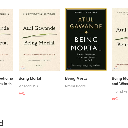
edicine
Being Mortal
Being Mortal
Being Mo
s in th
and What 
Picador USA
Profile Books
e End
Thorndike
품절
품절
천