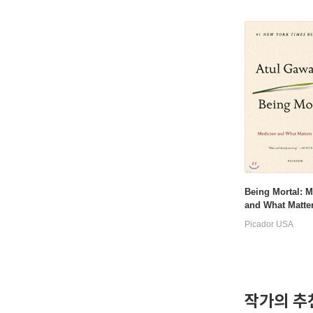
Being Mortal: M
and What Matter
e End
Picador USA
작가의 추