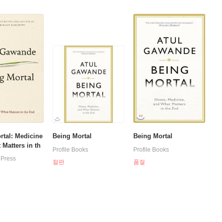
rtal: Medicine
Being Mortal
Being Mortal
Matters in th
Profile Books
Profile Books
 Press
절판
품절