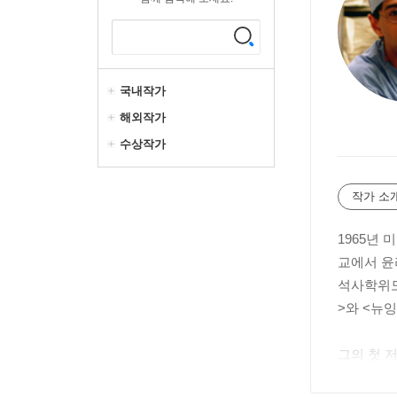
국내작가
해외작가
수상작가
작가 소
1965년
교에서 윤
석사학위도
>와 <뉴
그의 첫 
전미 도서상