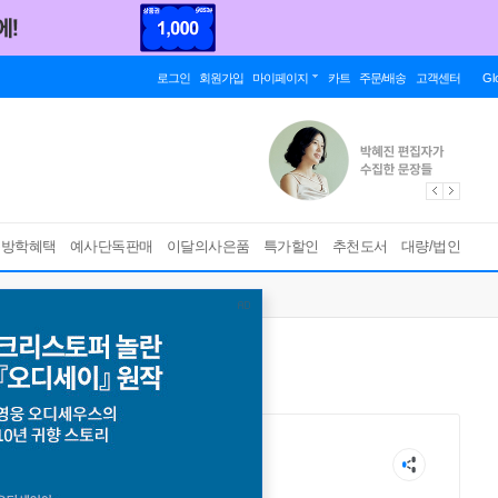
로그인
회원가입
마이페이지
카트
주문/배송
고객센터
Gl
름방학혜택
예사단독판매
이달의사은품
특가할인
추천도서
대량/법인