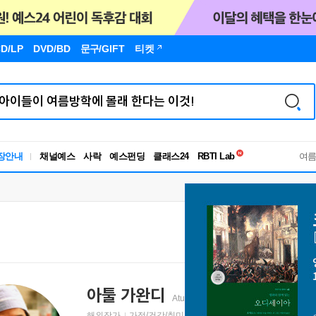
D/LP
DVD/BD
문구
/GIFT
티켓
독서유형검사
RBTI Lab
장안내
채널예스
사락
예스펀딩
클래스24
여
독서유형검사
아툴 가완디
Atul Gawande
해외작가
가정/건강/취미 저자