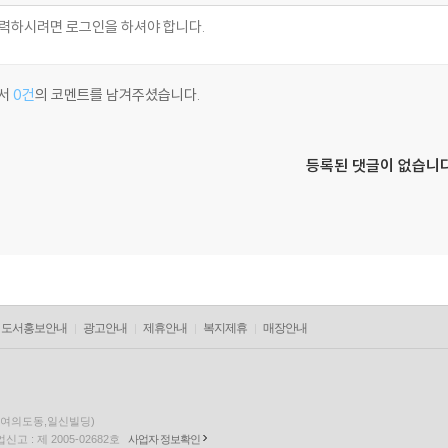
서
0건
의 코멘트를 남겨주셨습니다.
등록된 댓글이 없습니다
도서홍보안내
광고안내
제휴안내
복지제휴
매장안내
층(여의도동,일신빌딩)
고 : 제 2005-02682호
사업자 정보확인