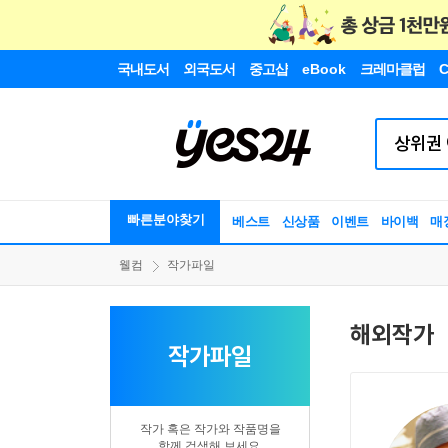
국내도서
외국도서
중고샵
eBook
크레마클럽
C
빠른분야찾기
베스트
신상품
이벤트
바이백
매
웰컴
작가파일
해외작가
작가파일
작가 혹은 작가와 작품명을
함께 검색해 보세요.