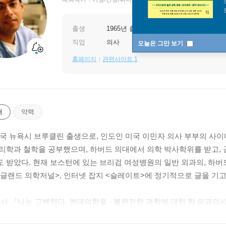
출생
1965년 출생
직업
의사
오늘은 그만 보기
홈페이지
관련사이트 1
개
약력
 미국 뉴욕시 브루클린 출생으로, 인도인 미국 이민자 의사 부부의 
리학과 철학을 공부했으며, 하버드 의대에서 의학 박사학위를 받고,
 받았다. 현재 보스턴에 있는 브리검 여성병원의 일반 외과의, 하버
잉글랜드 의학저널>, 인터넷 잡지 <슬레이트>에 정기적으로 글을 기고
저서 『나는 고백한다, 현대의학을 - 불완전한 과학에 대한 한 외과의
 최종 후보에도 올랐다. 우리나라에서도 2003년 KBS 〈TV, 책을 