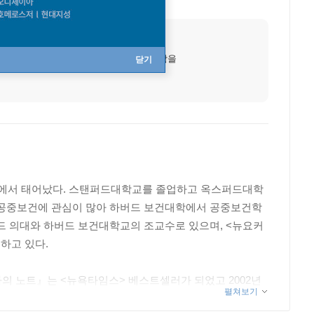
출생지
뉴욕 브루클린
데뷔작
나는 고백한다, 현대의학을
닫기
사이에서 태어났다. 스탠퍼드대학교를 졸업하고 옥스퍼드대학
 공중보건에 관심이 많아 하버드 보건대학에서 공중보건학
드 의대와 하버드 보건대학교의 조교수로 있으며, <뉴요커
하고 있다.
사의 노트』는 <뉴욕타임스> 베스트셀러가 되었고 2002년
펼쳐보기
말하다〉선정 ‘올해의 책’에 선정된 바 있다. 『닥터, 좋은 의