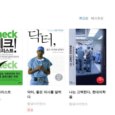
트The Checklist Manifesto』 역시 베스트셀러에 올라
스 토머스 상을 비롯해 내셔널 매거진 어워즈를 2회 수상
했다. 또한 그는 <타임Time>지가 선정한 ‘세계에서 가장
최신순
베스트순
pect>지가 선정한 ‘세계적인 사상가 50인’에 선정되었다.
크리스트
닥터, 좋은 의사를 말하
나는 고백한다, 현대의학
다
을
스
동녘사이언스
동녘사이언스
품절