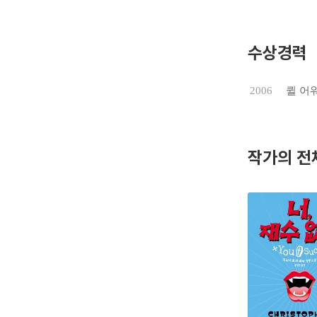
는 보험사
신의 인생
칠 정도로
수상경력
미국에서 
하는 ‘더티
2006
퀼 어
도 했다.
대학에서 사
사람, 식
작가의 전
게 살아 숨
『바보Foo