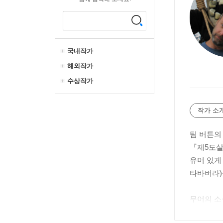
국내작가
해외작가
수상작가
작가 소
팀 버튼의 
『제5도살
유머 있게
타바버라)
무어의 소
로 전개된