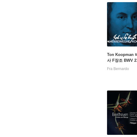
Ton Koopman 
사 F장조 BWV 2
타 214번 '북을 
Fra Bernardo
트럼펫을 울려라' (
Mass in F maj
33, Cantata BW