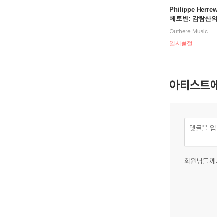
Philippe Herre
베토벤: 감람산
도 - 필립 헤레베헤
Outhere Music
hoven: Christu
일시품절
berge)
아티스트에
회원님들께