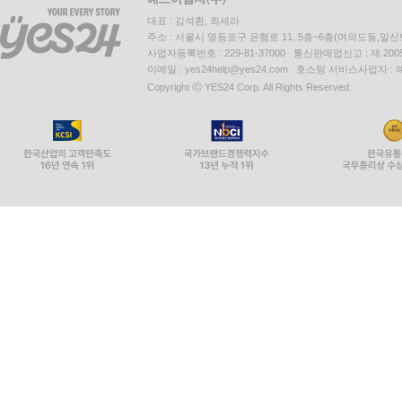
대표 : 김석환, 최세라
주소 : 서울시 영등포구 은행로 11, 5층~6층(여의도동,일신
사업자등록번호 : 229-81-37000 통신판매업신고 : 제 200
이메일 : yes24help@yes24.com 호스팅 서비스사업자 :
Copyright ⓒ YES24 Corp. All Rights Reserved.