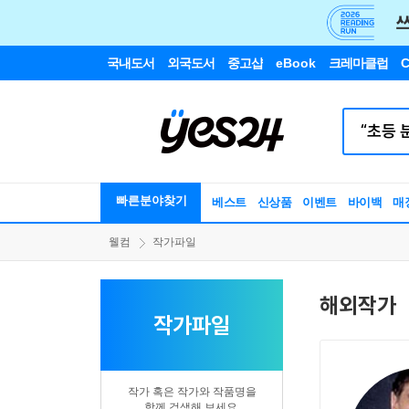
국내도서
외국도서
중고샵
eBook
크레마클럽
C
빠른분야찾기
베스트
신상품
이벤트
바이백
매
웰컴
작가파일
해외작가
작가파일
작가 혹은 작가와 작품명을
함께 검색해 보세요.