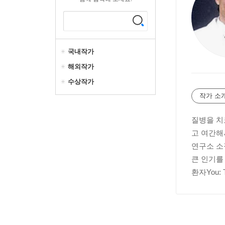
국내작가
해외작가
수상작가
작가 소
질병을 치
고 여간해
연구소 소
큰 인기를
환자You: 