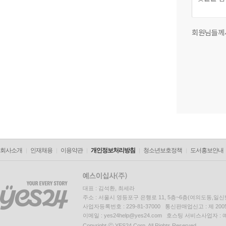
회원님들께
회사소개
인재채용
이용약관
개인정보처리방침
청소년보호정책
도서홍보안내
대표 : 김석환, 최세라
주소 : 서울시 영등포구 은행로 11, 5층~6층(여의도동,일신
사업자등록번호 : 229-81-37000 통신판매업신고 : 제 200
이메일 : yes24help@yes24.com 호스팅 서비스사업자 :
Copyright ⓒ YES24 Corp. All Rights Reserved.