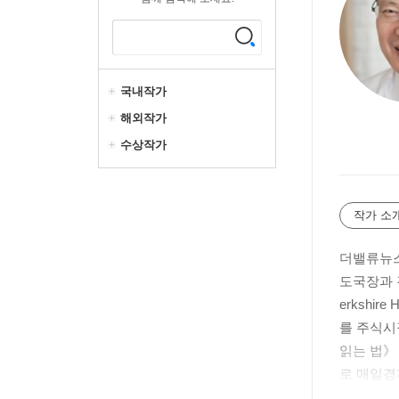
국내작가
해외작가
수상작가
작가 소
더밸류뉴스
도국장과 
erksh
를 주식시
읽는 법》
로 매일경
자의 재무