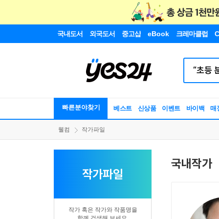
국내도서
외국도서
중고샵
eBook
크레마클럽
C
빠른분야찾기
베스트
신상품
이벤트
바이백
매
웰컴
작가파일
국내작가
작가파일
작가 혹은 작가와 작품명을
함께 검색해 보세요.