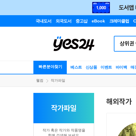
국내도서
외국도서
중고샵
eBook
크레마클럽
C
빠른분야찾기
베스트
신상품
이벤트
바이백
매
웰컴
작가파일
해외작가
작가파일
작가 혹은 작가와 작품명을
함께 검색해 보세요.