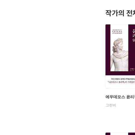
스토스를 
작가의 전
었다.
기원전 3
기가 그의
초월할 정도
정치사 등
『명제론』
기원전 3
에우보이아
에우데모스 윤리
그린비