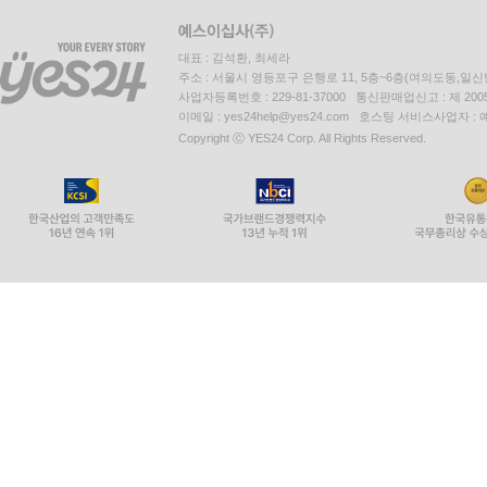
대표 : 김석환, 최세라
주소 : 서울시 영등포구 은행로 11, 5층~6층(여의도동,일신
사업자등록번호 : 229-81-37000 통신판매업신고 : 제 200
이메일 : yes24help@yes24.com 호스팅 서비스사업자 :
Copyright ⓒ YES24 Corp. All Rights Reserved.