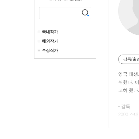
국내작가
해외작가
수상작가
감독/출
영국 태생
뷔했다. 
고히 했다.
- 감독
2000 스내치
1998 록 스
- 각 본