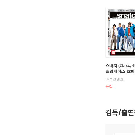
스내치 (2Disc, 
슬립케이스 초회
: 블루레이
마루컨텐츠
품절
감독/출연