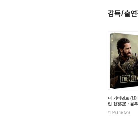
2000 스내치
감독/출연
1998 록 스
더 커버넌트 (1Di
립 한정판) : 블
디온(The On)