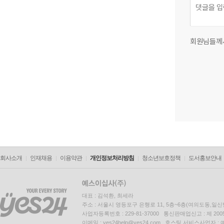
회원님들께
회사소개
인재채용
이용약관
개인정보처리방침
청소년보호정책
도서홍보안내
대표 : 김석환, 최세라
주소 : 서울시 영등포구 은행로 11, 5층~6층(여의도동,일신
사업자등록번호 : 229-81-37000 통신판매업신고 : 제 200
이메일 : yes24help@yes24.com 호스팅 서비스사업자 :