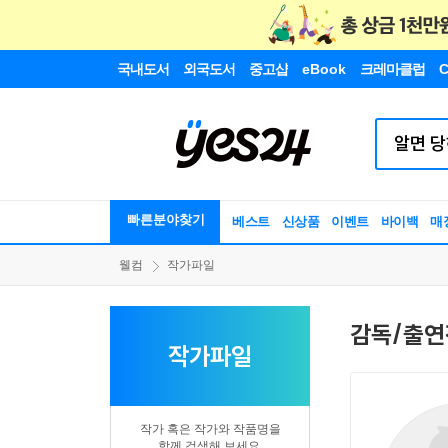
국내도서
외국도서
중고샵
eBook
크레마클럽
C
빠른분야찾기
베스트
신상품
이벤트
바이백
매
웰컴
작가파일
감독/출연
작가파일
작가 혹은 작가와 작품명을
함께 검색해 보세요.