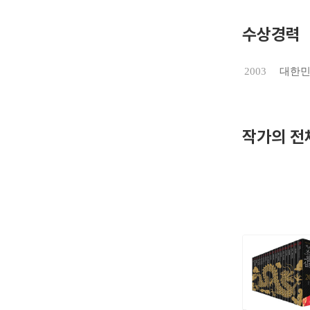
화'의 특
스피플〉 
수상경력
2000년
2003
대한민
두었다. 
관의 심정
2020년
작가의 전
나라 고려