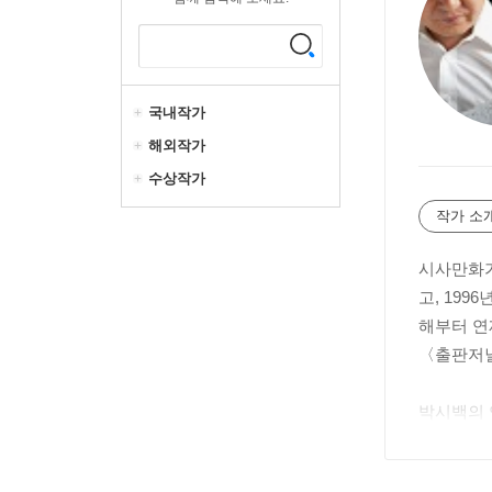
국내작가
해외작가
수상작가
작가 소
시사만화가
고, 19
해부터 연
〈출판저널
박시백의 
제로 희화
정을 통해