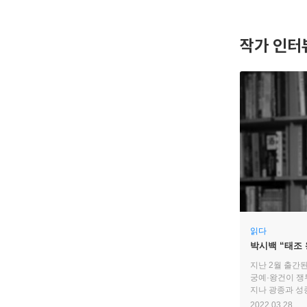
작가 인터
읽다
박시백 “태조
리더십의 모범
지난 2월 출간
궁예·왕건이 
지나 광종과 성
고려시대가 개막
2022.03.28.