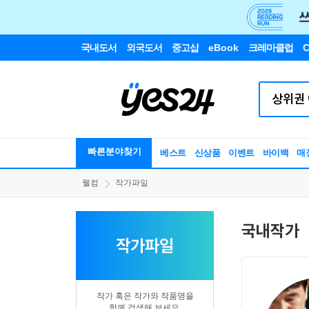
국내도서
외국도서
중고샵
eBook
크레마클럽
C
빠른분야찾기
베스트
신상품
이벤트
바이백
매
웰컴
작가파일
국내작가
작가파일
작가 혹은 작가와 작품명을
함께 검색해 보세요.