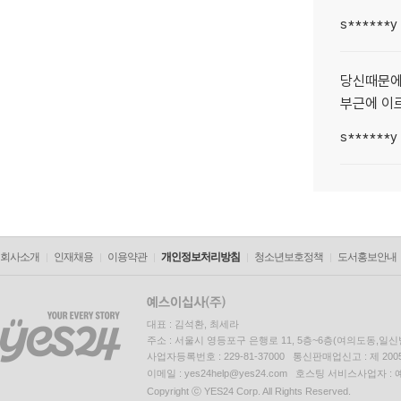
s******y
당신때문에
부근에 이르
s******y
회사소개
인재채용
이용약관
개인정보처리방침
청소년보호정책
도서홍보안내
대표 : 김석환, 최세라
주소 : 서울시 영등포구 은행로 11, 5층~6층(여의도동,일신
사업자등록번호 : 229-81-37000 통신판매업신고 : 제 200
이메일 : yes24help@yes24.com 호스팅 서비스사업자 :
Copyright ⓒ YES24 Corp. All Rights Reserved.