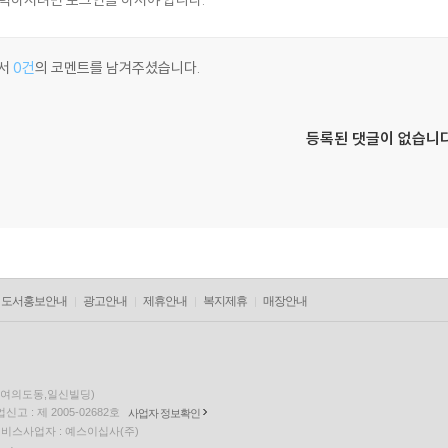
서
0건
의 코멘트를 남겨주셨습니다.
등록된 댓글이 없습니다
도서홍보안내
광고안내
제휴안내
복지제휴
매장안내
층(여의도동,일신빌딩)
고 : 제 2005-02682호
사업자 정보확인
팅 서비스사업자 : 예스이십사(주)