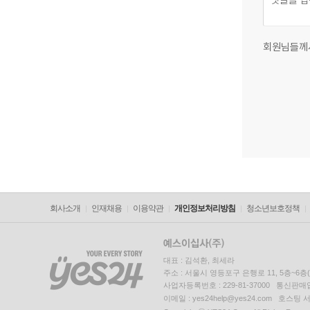
회원님들께
회사소개
인재채용
이용약관
개인정보처리방침
청소년보호정책
대표 : 김석환, 최세라
주소 : 서울시 영등포구 은행로 11, 5층~6
사업자등록번호 : 229-81-37000 통신판매업신
이메일 : yes24help@yes24.com 호스