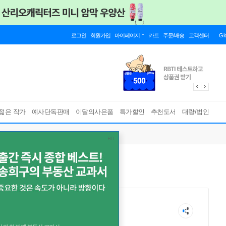
로그인
회원가입
마이페이지
카트
주문/배송
고객센터
Gl
젊은 작가
예사단독판매
이달의사은품
특가할인
추천도서
대량/법인