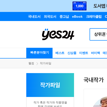
국내도서
외국도서
중고샵
eBook
크레마클럽
C
빠른분야찾기
베스트
신상품
이벤트
바이백
매
웰컴
작가파일
국내작가
작가파일
작가 혹은 작가와 작품명을
함께 검색해 보세요.