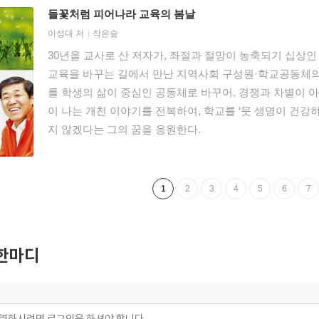
들꽃처럼 피어나라 교육의 봄날
이성대
저
작은숲
30년을 교사로 산 저자가, 좌절과 절망이 농축되기 십상
교육을 바꾸는 길에서 만난 지역사회 구성원·학교공동체의 
를 학생의 삶이 중심인 공동체로 바꾸어, 경쟁과 차별이 아
이 나는 개천 이야기를 전복하여, 학교를 ‘뭇 생명이 건강
지 않겠다는 그의 꿈을 응원한다.
1
2
3
4
5
6
7
한마디