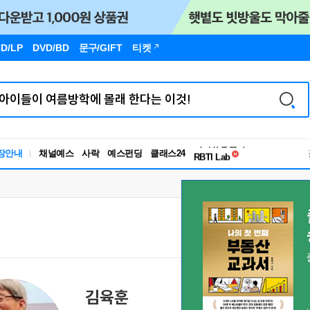
D/LP
DVD/BD
문구
/GIFT
티켓
독서유형검사
장안내
채널예스
사락
예스펀딩
클래스24
RBTI Lab
독서유형검사
김육훈