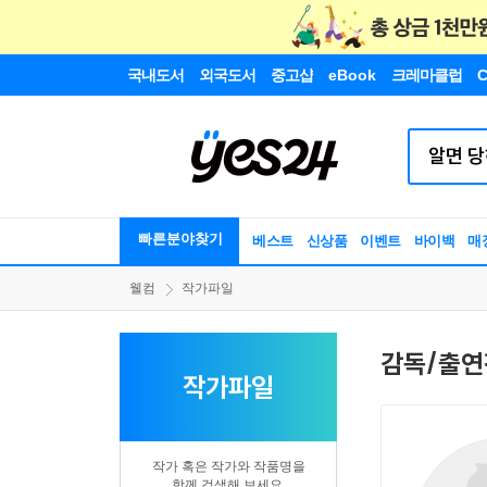
국내도서
외국도서
중고샵
eBook
크레마클럽
C
빠른분야찾기
베스트
신상품
이벤트
바이백
매
웰컴
작가파일
감독/출연
작가파일
작가 혹은 작가와 작품명을
함께 검색해 보세요.