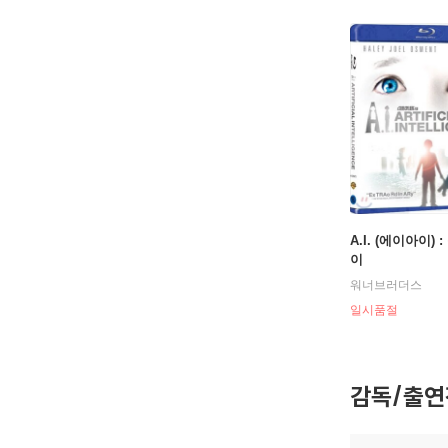
밴티지 포인
인투 더 와
노이즈(20
인크레더블
엔드게임(2
A.I. (에이아이) 
이
워너브러더스
일시품절
감독/출연