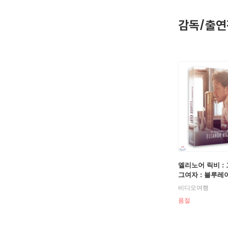
브로드캐스
데스티니 (
감독/출연
이 세상 끝
미스터 원더
스모크(19
제인 에어(
카우치 인 
마이클(19
다크 시티(
로스트 인 
두 낫 디스
에이 아이(
터크 에버
엘리노어 릭비 :
빌리지(20
그여자 : 블루레
더 킹(20
비디오여행
폭력의 역사
품절
굿 셰퍼드(
미스터 브룩