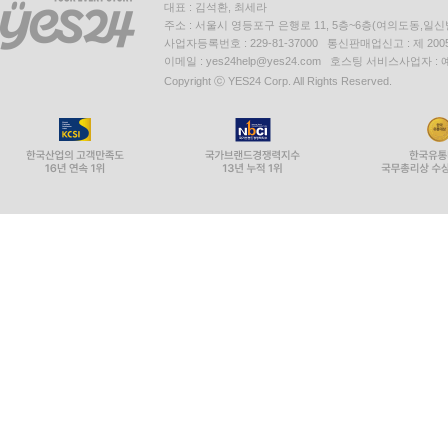
대표 : 김석환, 최세라
주소 : 서울시 영등포구 은행로 11, 5층~6층(여의도동,일신
사업자등록번호 : 229-81-37000 통신판매업신고 : 제 200
이메일 : yes24help@yes24.com 호스팅 서비스사업자 :
Copyright ⓒ YES24 Corp. All Rights Reserved.