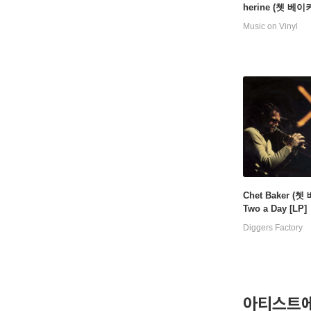
herine (쳇 베이
립 캐서린) - There
Music on Vinyl
er Be Another 
루 컬러 LP]
Chet Baker (쳇
Two a Day [LP]
Diggers Factory
아티스트에