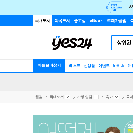
국내도서
외국도서
중고샵
eBook
크레마클럽
C
빠른분야찾기
베스트
신상품
이벤트
바이백
매
웰컴
국내도서
가정 살림
육아
육아