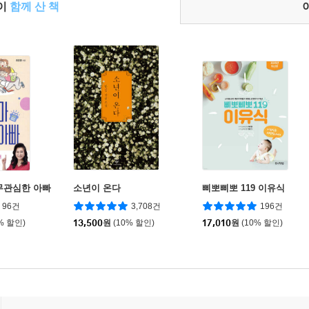
들이
함께 산 책
무관심한 아빠
소년이 온다
삐뽀삐뽀 119 이유식
96건
3,708건
196건
% 할인)
13,500
원
(10% 할인)
17,010
원
(10% 할인)