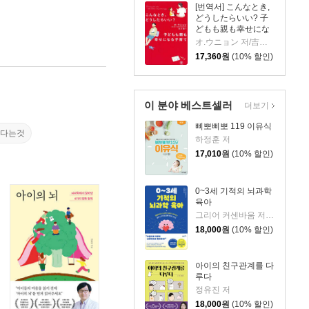
[번역서] こんなとき,
どうしたらいい? 子
どもも親も幸せにな
る子育て
オ.ウニョン 저/吉川南 역
17,360
원
(10% 할인)
이 분야 베스트셀러
더보기
삐뽀삐뽀 119 이유식
된다는것
하정훈 저
17,010
원
(10% 할인)
0~3세 기적의 뇌과학
육아
그리어 커센바움 저/이은정 역
18,000
원
(10% 할인)
아이의 친구관계를 다
루다
정유진 저
18,000
원
(10% 할인)