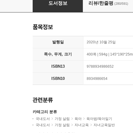
어떻게 말해줘야 할까
도서정보
리뷰/한줄평
(280/591)
품목정보
발행일
2020년 10월 25일
쪽수, 무게, 크기
400쪽 | 594g | 145*190*25
ISBN13
9788934986652
ISBN10
8934986654
관련분류
카테고리 분류
국내도서
가정 살림
육아
육아법/육아일기
국내도서
가정 살림
자녀교육
자녀교육일반