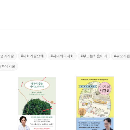
일생의기술
#대화가필요해
#자녀와의대화
#부모는처음이라
#부모가
대화의기술