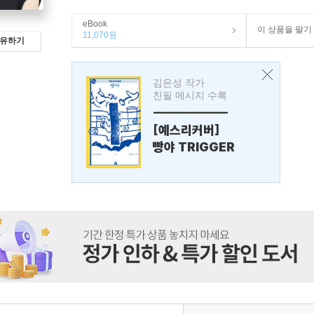
eBook
이 상품을 팔기
11,070원
유하기
김은성 작가
친필 메시지 수록
---------------
[예스리커버]
빵야 TRIGGER