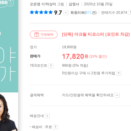
오은영
저/
차상미
그림
김영사
2020년 10월 25일
9.7
회원리뷰(
871
건)
판매지수 20,874
[단독] 아크릴 티코스터 (포인트 차감)
구매혜택
정가
19,800원
17,820
원
판매가
(10% 할인)
YES포인트
990원 (5% 적립)
5만원이상 구매 시 2천원 추가적립
결제혜택
카드/간편결제 혜택을 확인하세요
배송안내
배송비 : 무료