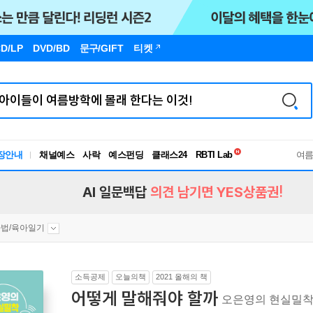
D/LP
DVD/BD
문구
/GIFT
티켓
독서유형검사
RBTI Lab
장안내
채널예스
사락
예스펀딩
클래스24
독서유형검사
여
AI 일문백답
의견 남기면 YES상품권!
법/육아일기
소득공제
오늘의책
2021 올해의 책
어떻게 말해줘야 할까
오은영의 현실밀착