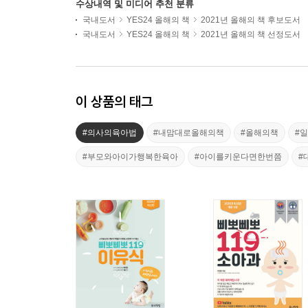
수상내역 및 미디어 추천 분류
국내도서
YES24 올해의 책
2021년 올해의 책 후보도서
국내도서
YES24 올해의 책
2021년 올해의 책 선정도서
이 상품의 태그
#의사의육아법
#내맘대로올해의책
#올해의책
#
#부모와아이가행복한육아
#아이를키운다면한번쯤
#