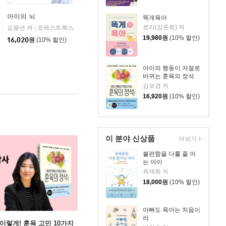
아이의 뇌
똑게육아
로리(김준희) 저
김붕년 저
포레스트북스
|
19,980
원
(10% 할인)
16,020
원
(10% 할인)
아이의 행동이 저절로
바뀌는 훈육의 정석
김보경 저
16,920
원
(10% 할인)
이 분야 신상품
더보기
불편함을 다룰 줄 아
는 아이
최재희 저
18,000
원
(10% 할인)
아빠도 육아는 처음이
라
 이렇게! 훈육 고민 10가지