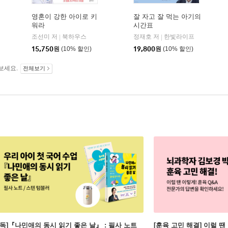
영혼이 강한 아이로 키
잘 자고 잘 먹는 아기의
워라
시간표
조선미 저
북하우스
정재호 저
한빛라이프
|
|
15,750
원
(10% 할인)
19,800
원
(10% 할인)
보세요.
전체보기
단독]『나민애의 동시 읽기 좋은 날』 : 필사 노트
[훈육 고민 해결] 이럴 땐