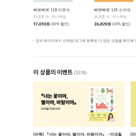
삐뽀삐뽀 119 이유식
삐뽀삐뽀 119 소아과
하정훈 저
유니책방
하정훈 저
유니책방
|
|
17,010
원
(10% 할인)
26,820
원
(10% 할인)
검색 페이지에서 선택된 태그에 등록된 더 많은 상품을 확인해 
이 상품의 이벤트
(12개)
[단독] 『너는 꽃이야, 별이야, 바람이야』 - 아크릴
[