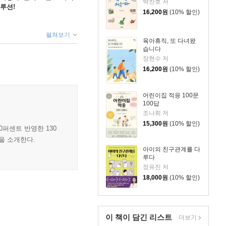
박찬호 저
루션!
16,200
원
(10% 할인)
펼쳐보기
육아휴직, 또 다녀왔
습니다
장현수 저
16,200
원
(10% 할인)
어린이집 적응 100문
100답
조나희 저
15,300
원
(10% 할인)
0퍼센트 반영한 130
을 소개한다.
아이의 친구관계를 다
루다
정유진 저
18,000
원
(10% 할인)
이 책이 담긴
리스트
더보기