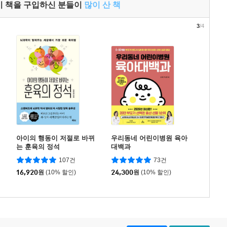
이 책을 구입하신 분들이
많이 산 책
3
/4
아이의 행동이 저절로 바뀌
우리동네 어린이병원 육아
는 훈육의 정석
대백과
107건
73건
16,920
원
(10% 할인)
24,300
원
(10% 할인)