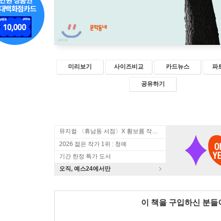
미리보기
사이즈비교
카드뉴스
파
공유하기
뮤지컬 〈휴남동 서점〉X 황보름 작가 북토크
2026 젊은 작가 1위 : 청예
기간 한정 특가 도서
오직, 예스24에서만
이 책을 구입하신 분