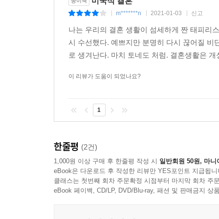
미국식 결혼
종이책
가슴이 미어진다. 『미국식 결혼』은 우리가 서로
남성의 이야기 속에서 여성의 목소리를 듣는 일
m*******n
2021-01-03
신고
|
|
|
질문들을 던진다.
나는 우리의 결혼 생활이 섬세하게 짠 태피리스
- [핑턴 포스트]
작가는 원래 소설 전체를 셀레스철의 시점에서만 
시 수선했다. 예쁘지만 분명히 다시 끊어질 
이기적이라고 평하며 로이의 고통과 불행에만 공감
이 잊을 수 없는 소설에서 타야리 존스는 자존심과 
로 생겨난다. 마치 토네도 처럼. 결혼생활은 개
이야기로 방향을 변경했는데, 이에 영감을 준 것
- [리얼 심플]
대학 시절 이 책을 처음 읽고 자신이 평생 듣고 
이 리뷰가 도움이 되었나요?
존스는 기대와 상실과 인종적 불평등에 대해, 그
또한 모리슨의 소설 대부분과는 달리 남성 주인
뛰어난 솜씨로 그려낸다.
여성이 처한 불합리한 현실을 효과적으로 드러낼 
1
- [에스콰이어]
독립적인 삶을 지키려 애쓰는 셀레스철이라는 인물을
강렬하고 시의적절한 사랑 이야기. 인종과 계급에 
『미국식 결혼』은 분명 정치적인 소설이다. 하
한줄평
(2건)
- [피플]
발원하며, 오히려 그로 인해 이 작품은 더욱 전
1,000원 이상 구매 후 한줄평 작성 시
일반회원 50원, 마니
로이는 그녀에게 항의하며 말한다. “나는 죄가 없
존스는 기대와 상실과 인종적 불평등에 대해, 그
eBook은 다운로드 후 작성한 리뷰만 YES포인트 지급됩니
일종의 선언처럼 느껴진다. “나도 죄가 없어.”
클래스는 첫번째 회차 주문확정 시점부터 마지막 회차 주문
뛰어난 솜씨로 그려낸다.
eBook 페이백, CD/LP, DVD/Blu-ray, 패션 및 판매금
- [에스콰이어]