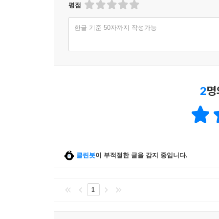
타야리 존스의 신작이 나오는 것은 언제나 중대한 
평점
- [일렉트릭 리터러처]
한글 기준 50자까지 작성가능
2
명
클린봇
이 부적절한 글을 감지 중입니다.
1