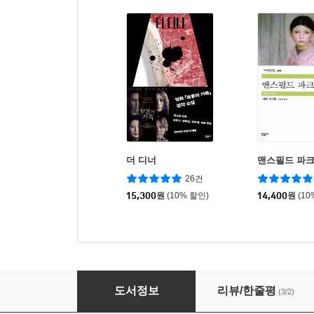
더 디너
맨스필드 파
26건
15,300
원
(10% 할인)
14,400
원
(10
미국식 결혼
도서정보
리뷰/한줄평
(3/2)