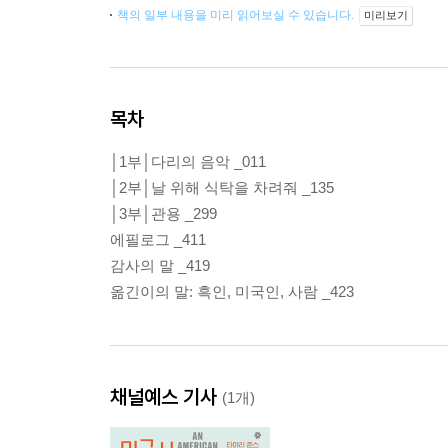
책의 일부 내용을 미리 읽어보실 수 있습니다.
미리보기
목차
│1부│다리의 음악 _011
│2부│날 위해 식탁을 차려줘 _135
│3부│관용 _299
에필로그 _411
감사의 말 _419
옮긴이의 말: 흑인, 미국인, 사람 _423
채널예스 기사
(1개)