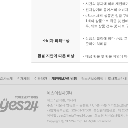
시간의 경과에 의해 재판매가
전자상거래 등에서의 소비자
eBook 세트 상품은 일괄 
1개의 상품으로 취급 및 판매
우, 세트 상품 전부 및 세트
상품의 불량에 의한 반품, 교
소비자 피해보상
준하여 처리됨
환불 지연에 따른 배상
대금 환불 및 환불 지연에 
회사소개
인재채용
이용약관
개인정보처리방침
청소년보호정책
도서홍보안내
대표 : 김석환, 최세라
주소 : 서울시 영등포구 은행로 11, 5층~6층(여의도동,일신
사업자등록번호 : 229-81-37000 통신판매업신고 : 제 200
이메일 : yes24help@yes24.com 호스팅 서비스사업자 :
Copyright ⓒ YES24 Corp. All Rights Reserved.