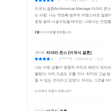
r*****t
2021-10-27
신고
|
|
|
미국 최고의 작가 중 하나인 타야리 존스가 또다
“여자에게 항상 선택권이 있는 건 아니다. 유의미한
미국식 결혼An American Marriage 타야리 
강렬한 이야기이며, 비전과 품위가 넘치는 이 소설은
아버지와 아버지의 아버지보다 더 오래된 전투에서 집으
는 사람. 나는 첫번째 범주의 자랑스러운 일원
- [나일론]
씽씽 달러 나갈수있을 테지만, 나로서는 인정할 건 
하지만 이 소설이 가장 전복적인 지점은 흑인의 문제
존스는 무너져가는 결혼에 대한 통렬한 이야기를 
1명
이 이 리뷰를 추천합니다.
다수의 작품들과 달리 『미국식 결혼』은 로이의
삼각관계를 통해, 끓어오르는 계급 간의 갈등과
대신, 사랑과 결혼과 가족의 의미를 곱씹는다. 이
제공한다.
셀레스철이기도 하다는 사실이 강조되기 때문이다
- [퍼블리셔스 위클리]
타야리 존스 [미국식 결혼]
아니라, 자신의 삶을 되찾고 싶어하는 독립적인 한
종이책
『미국식 결혼』 속에 생생하게 형상화된 등장인
s********5
2021-04-12
신고
가족 사이에서 셀레스철은 로이와 마찬가지로 지난
|
|
|
흑인으로 살아가는 일에 대한 소설이다. 본질적으
흑인 남자의 수난이지만, 작가의 시선은 그 차별적
나는 이런 상황이 영원히 우리의 패턴이 되리라
훌륭하게 세공된 활력 넘치는 작품.
몰랐다. 아마 지금도 모를 거다. 하지만 그날
- [커커스 리뷰]
타야리 존스는 이 작품이 기본적으로 현대판 『오
칠 수 있는 것이라고 믿었다. 우리는 그것을 자
헤치고 귀향하는 이야기라는 의미다. 그러나 『미
존스는 정교한 솜씨로 결혼과 가족과 후회와 그 
이 리뷰가 도움이 되었나요?
『오디세이아』에서 페넬로페는 남편이 없는 사이 그
그리고 그들의 마음과 정신이 겪는 복잡한 갈등이 
여인으로 평가받는다. 그러나 『미국식 결혼』에서
- [북리스트]
것은 과연 정당한 일인가?