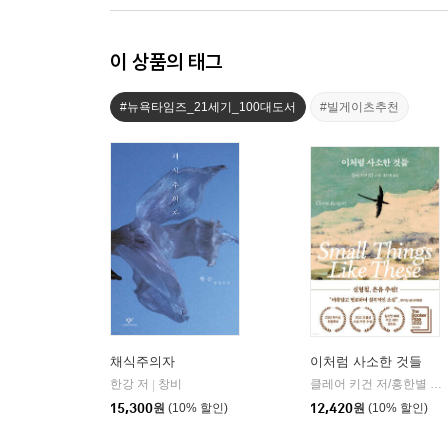
이 상품의 태그
#뉴욕타임즈_21세기_100대도서
#빌게이츠추천
채식주의자
이처럼 사소한 것들
한강 저
창비
클레어 키건 저/홍한별 역
|
|
15,300
원
(10% 할인)
12,420
원
(10% 할인)