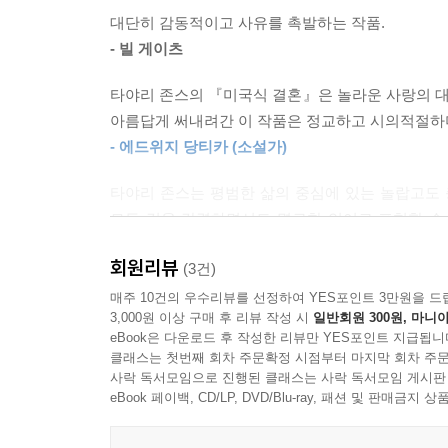
완벽했던 것은 아니다. 로이는 바람둥이 기질을 
대단히 감동적이고 사유를 촉발하는 작품.
셀레스철과 크고 작은 다툼이 끊이지 않았다. 그
- 빌 게이츠
타고난 사업가적 능력을 발휘해 직장에서 좋은 
타야리 존스의 『미국식 결혼』은 놀라운 사랑의 
커리어를 쌓아가는 중이었다. 대학교육을 받은 중산
아름답게 써내려간 이 작품은 정교하고 시의적절하
로이의 고향에서 함께 보낸 하룻밤 사이에 그 모든
- 에드위지 당티카 (소설가)
운명의 그날, 두 사람이 묵은 허름한 호텔에서 
타야리 존스는 평범한 삶의 중심에 있는 놀랍고도 
나왔다가 마주쳤던 여자가 자신을 성폭행한 범인이
모든 것을 강렬하면서도 명료한 언어로 표현할 수
없다는 것을 알지만, 보수적인 시골 마을의 검사
진실을 이야기하는 목소리는 새로운 차원의 예술성
교도소에 수감된다. 셀레스철은 변호사를 통해 항소
회원리뷰
(3건)
- 마이클 셰이본 (소설가)
개인의 삶은 놓아버리고 ‘무고하게 감옥에 간 남
매주 10건의 우수리뷰를 선정하여 YES포인트 3만원을 드
둘러싸인 셀레스철은 갈수록 답답함을 느낀다. 그녀
『미국식 결혼』은 불평등과 배신에 대한 어려운 질
3,000원 이상 구매 후 리뷰 작성 시
일반회원 300원, 마니아
eBook은 다운로드 후 작성한 리뷰만 YES포인트 지급됩니
이 작품 속에서는 모두에게 잘못이 있고 또한 상
그러나 동시에 자신의 삶을, 예술가로서의 인생을
클래스는 첫번째 회차 주문확정 시점부터 마지막 회차 주문
대한, 중대하면서도 다층적인 소설을 써냈다.
사락 독서모임으로 진행된 클래스는 사락 독서모임 게시판
셀레스철의 작품은 점차 예술계에서 인정받기 시
- 톰 페로타 (소설가)
eBook 페이백, CD/LP, DVD/Blu-ray, 패션 및 판매금
시작한다. 그리고 마침내 셀레스철은 로이에게 편지를 
타야리 존스는 위대한 이야기꾼이다. 『미국식 