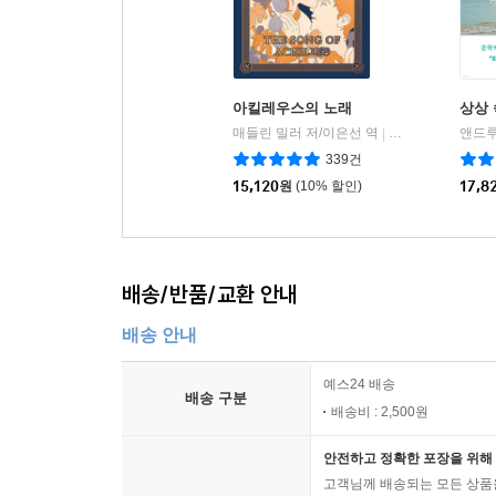
아킬레우스의 노래
상상 
매들린 밀러 저/이은선 역
이봄
앤드루
|
339건
15,120
원
(10% 할인)
17,8
배송/반품/교환 안내
배송 안내
예스24 배송
배송 구분
배송비 : 2,500원
안전하고 정확한 포장을 위해 
고객님께 배송되는 모든 상품을