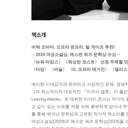
책소개
버락 오바마, 오프라 윈프리, 빌 게이츠 추천!
─ 2019 여성소설상, 애스펀 워즈 문학상 수상 ─
〈뉴욕 타임스〉 〈워싱턴 포스트〉 선정 주목할 만
〈타임〉 〈버슬〉 〈O, 오프라 매거진〉 〈댈러스 모닝
예리한 시대감각과 유려하고 서정적인 문체, 생생하
그의 최신작이자 대표작인 『미국식 결혼』이 출간되
Leaving Atlanta』로 데뷔한 타야리 존스는 
고 깊이 있는 사유를 작품 속에 풍부하게 담아내 주목받았
를 통해 뛰어난 문학성과 고유한 작가적 목소리를 인
여성소설상(2019)과 애스펀 워즈 문학상(2019