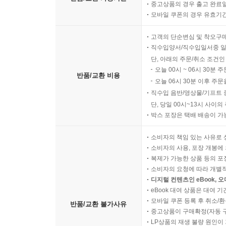
중고상품의 경우 출고 완료일
모바일 쿠폰의 경우 유효기간(
고객의 단순변심 및 착오구
직수입양서/직수입일서중 일
단, 아래의 주문/취소 조건인
오늘 00시 ~ 06시 30분 
반품/교환 비용
오늘 06시 30분 이후 주문
직수입 음반/영상물/기프트 
단, 당일 00시~13시 사이
박스 포장은 택배 배송이 가
소비자의 책임 있는 사유로 
소비자의 사용, 포장 개봉에 
복제가 가능한 상품 등의 포장을 
소비자의 요청에 따라 개별
디지털 컨텐츠인 eBook, 
eBook 대여 상품은 대여 기
모바일 쿠폰 등록 후 취소/환
반품/교환 불가사유
중고상품이 구매확정(자동 
LP상품의 재생 불량 원인이 기