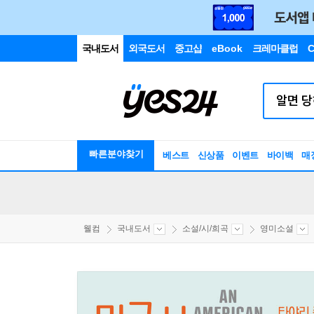
국내도서
외국도서
중고샵
eBook
크레마클럽
C
빠른분야찾기
베스트
신상품
이벤트
바이백
매
웰컴
국내도서
소설/시/희곡
영미소설