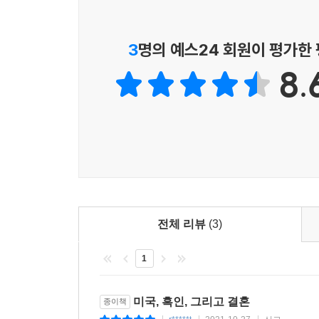
로이는 편지를 받고 분노와 배신감에 휩싸인다. 그
페이지부터 마지막 페이지까지 독자를 붙들어놓는다
끊어버린다. 그렇게 두 사람이 소원해진 사이 셀
하는 힘들에 대해 열정적이고 정확하게 묘사한다.
3
명의 예스24 회원이 평가한
로이는 오 년 만에 자유를 되찾는다. 그 소식을
- 에이미 블룸 (작가)
변해버린 많은 것들이 감당하기 어려운 짐이 되어 
8.
로이와 셀레스철은 세월의 흔적이 선명한 서로의 낯
타야리 존스의 소설은 시의적이고 사려 깊으며 아름답
꿈꾸었으나, 이제는 서로 너무나 다른 곳에 도달해버
환호했다. 보석 같은 작품.
것이 정말로 그들이 행복해지는 길일까?
- 재클린 우드슨 (작가)
강렬하다. 존스는 서로 다른 입장에서 공감을 이
억압과 차별의 역사를 바라보는 전복적인 시선
그들의 결점을, 자기 정당화로 기울어지는 지극히 
마음속의 상반된 욕망에도 불구하고 바르게 행동하
『미국식 결혼』의 배경에는 분명히 미국에서 벌어
- [워싱턴 포스트]
시작되었던 ‘대량 투옥(mass incarceratio
전체 리뷰
(3)
되어왔다는 사실을 로이라는 인물을 통해 구체적이고 현
타야리 존스는 놀라운 이야기꾼이다. 존스의 전작
소설의 제목은 일단 두 가지 의미에서 전복적이다
공들여 구성하는지를 알고 있을 것이다. 그녀는 최고
1
의해 깨어진 결혼을 미국적 전형으로 내세웠다는 점
그 중심에는 사랑 이야기가 있다. 아주 특유하게 미
어색하게 느껴졌다고 한다. 평생 미국 국민으로 
- [플라우셰어스]
미국, 흑인, 그리고 결혼
종이책
않았기 때문이다.