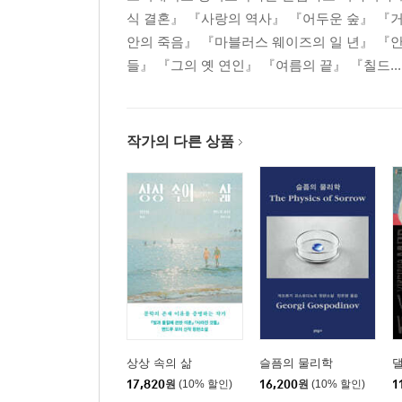
식 결혼』 『사랑의 역사』 『어두운 숲』 『
안의 죽음』 『마블러스 웨이즈의 일 년』 『
들』 『그의 옛 연인』 『여름의 끝』 『칠드...
작가의 다른 상품
상상 속의 삶
슬픔의 물리학
17,820
원
(10% 할인)
16,200
원
(10% 할인)
1