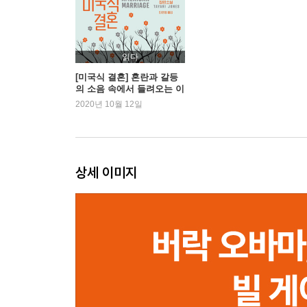
읽다
[미국식 결혼] 혼란과 갈등
의 소음 속에서 들려오는 이
해와 관용의 속삭임들
2020년 10월 12일
상세 이미지