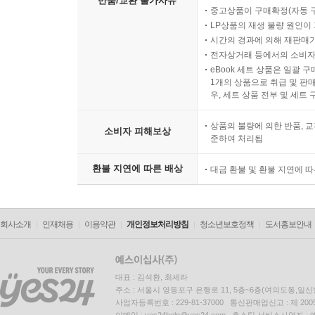
반품/교환 불가사유
중고상품이 구매확정(자동 
LP상품의 재생 불량 원인이 기
시간의 경과에 의해 재판매가
전자상거래 등에서의 소비자
eBook 세트 상품은 일괄 
1개의 상품으로 취급 및 판매
우, 세트 상품 전부 및 세트
상품의 불량에 의한 반품, 교
소비자 피해보상
준하여 처리됨
환불 지연에 따른 배상
대금 환불 및 환불 지연에 
회사소개
인재채용
이용약관
개인정보처리방침
청소년보호정책
도서홍보안내
대표 : 김석환, 최세라
주소 : 서울시 영등포구 은행로 11, 5층~6층(여의도동,일신
사업자등록번호 : 229-81-37000 통신판매업신고 : 제 200