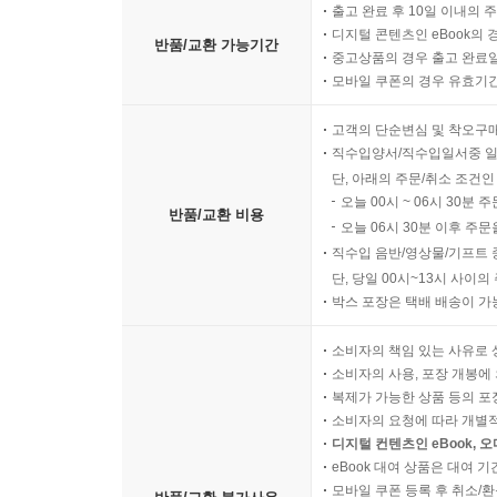
출고 완료 후 10일 이내의 
디지털 콘텐츠인 eBook의 
반품/교환 가능기간
중고상품의 경우 출고 완료일
모바일 쿠폰의 경우 유효기간(
고객의 단순변심 및 착오구
직수입양서/직수입일서중 일
단, 아래의 주문/취소 조건인
오늘 00시 ~ 06시 30분 
반품/교환 비용
오늘 06시 30분 이후 주문
직수입 음반/영상물/기프트 
단, 당일 00시~13시 사이
박스 포장은 택배 배송이 가
소비자의 책임 있는 사유로 
소비자의 사용, 포장 개봉에 
복제가 가능한 상품 등의 포장을 
소비자의 요청에 따라 개별
디지털 컨텐츠인 eBook, 
eBook 대여 상품은 대여 기
모바일 쿠폰 등록 후 취소/환