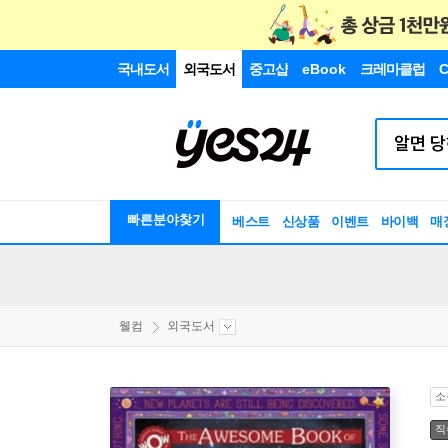
국내도서
외국도서
중고샵
eBook
크레마클럽
C
빠른분야찾기
베스트
신상품
이벤트
바이백
매
웰컴
외국도서
소
직