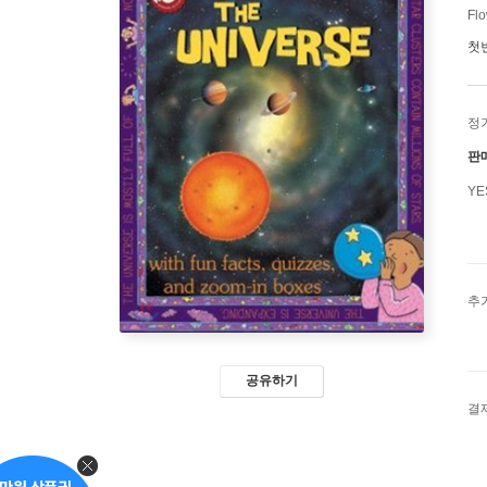
Flo
첫
정
판
Y
추
공유하기
결