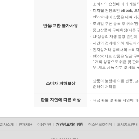
소비자의 요청에 따라 개별
디지털 컨텐츠인 eBook, 
eBook 대여 상품은 대여 기
모바일 쿠폰 등록 후 취소/환
반품/교환 불가사유
중고상품이 구매확정(자동 
LP상품의 재생 불량 원인이 기
시간의 경과에 의해 재판매가
전자상거래 등에서의 소비자
eBook 세트 상품은 일괄 
1개의 상품으로 취급 및 판매
우, 세트 상품 전부 및 세트
상품의 불량에 의한 반품, 교
소비자 피해보상
준하여 처리됨
환불 지연에 따른 배상
대금 환불 및 환불 지연에 
회사소개
인재채용
이용약관
개인정보처리방침
청소년보호정책
도서홍보안내