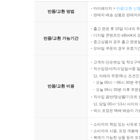
마이페이지 >
반품/교환 신청
반품/교환 방법
판매자 배송 상품은 판매자와
출고 완료 후 10일 이내의 
디지털 콘텐츠인 eBook의 
반품/교환 가능기간
중고상품의 경우 출고 완료일
모바일 쿠폰의 경우 유효기간(
고객의 단순변심 및 착오구
직수입양서/직수입일서중 일
단, 아래의 주문/취소 조건인
오늘 00시 ~ 06시 30분 
반품/교환 비용
오늘 06시 30분 이후 주문
직수입 음반/영상물/기프트 
단, 당일 00시~13시 사이
박스 포장은 택배 배송이 가
소비자의 책임 있는 사유로 
소비자의 사용, 포장 개봉에 
복제가 가능한 상품 등의 포장을 