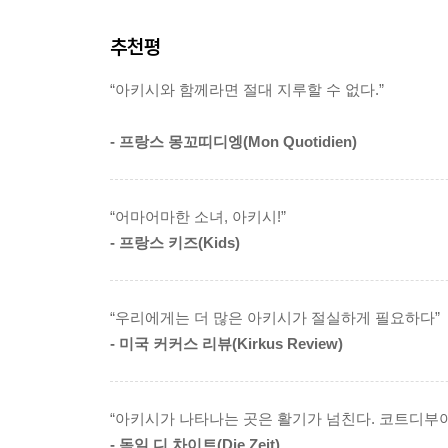
선정, 미국 『커커스 리뷰』 선정 최고의 책, 영국
추천평
하지만, 평범한 날들을 자유와 모험으로 채워 나가
“아키시와 함께라면 절대 지루할 수 없다.”
아키시는 마르그리트 아부에의 어린 시절을 바탕으
캐릭터가 완성됐다. 인물과 대사는 물론, DVD를 
- 프랑스 몽꼬띠디엥(Mon Quotidien)
묘사가 보는 재미를 더한다.
각 권은 짤막한 단편 만화로 구성된다. 불청객의
“어마어마한 소녀, 아키시!”
취미인 반려동물 원숭이까지! ‘아무리 웃음에 인
- 프랑스 키즈(Kids)
아니다.
‘아프리카에서 온 삐삐’…… 자기 주도적이고 당찬
“우리에게는 더 많은 아키시가 절실하게 필요하다”
- 미국 커커스 리뷰(Kirkus Review)
아키시는 어린이 책에서 보기 드문 악동 여자아이
벗어나기 어려웠다. 아키시는 그런 역할의 한계를 
“아키시가 나타나는 곳은 활기가 넘친다. 코트디부아
여자는 골대나 지키라는 남자아이에게 주눅 들거나
- 독일 디 차이트(Die Zeit)