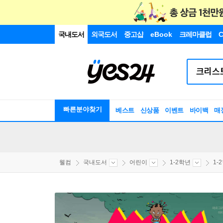
국내도서
외국도서
중고샵
eBook
크레마클럽
C
빠른분야찾기
베스트
신상품
이벤트
바이백
매
웰컴
국내도서
어린이
1-2학년
1-