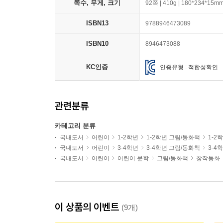
쪽수, 무게, 크기
92쪽 | 410g | 180*234*15m
ISBN13
9788946473089
ISBN10
8946473088
KC인증
인증유형 : 적합성확인
관련분류
카테고리 분류
국내도서
어린이
1-2학년
1-2학년 그림/동화책
1-2
국내도서
어린이
3-4학년
3-4학년 그림/동화책
3-4
국내도서
어린이
어린이 문학
그림/동화책
창작동화
이 상품의 이벤트
(9개)