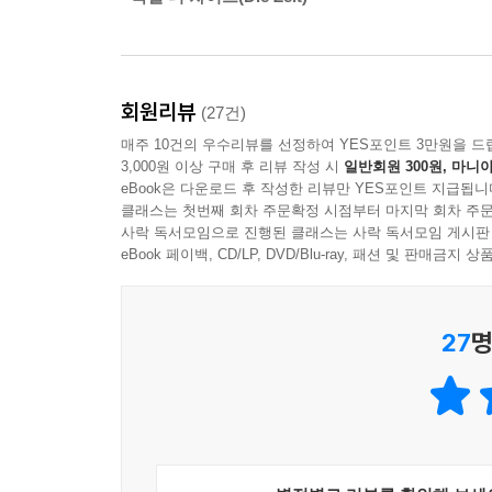
여자만 긴 머리를 아프게 땋아야 하는 게 싫어 친
적극적인 모습은 작가가 독자들에게 전하고 싶은 
배제, 차별에 맞설 줄 안다.”라고 말하며 아키시와
물론, 새로운 여성상을 발견하고 상상해 볼 기회도 
회원리뷰
(27건)
매주 10건의 우수리뷰를 선정하여 YES포인트 3만원을 드
머릿니, 만화 캐릭터, 치과…… 친근하게 다가오는
3,000원 이상 구매 후 리뷰 작성 시
일반회원 300원, 마니아
eBook은 다운로드 후 작성한 리뷰만 YES포인트 지급됩니
클래스는 첫번째 회차 주문확정 시점부터 마지막 회차 주문
해외여행이 활발해졌다고는 하지만, 어린이들에
사락 독서모임으로 진행된 클래스는 사락 독서모임 게시판
코트디부아르의 풍경과 문화에 대한 호기심을 풀
eBook 페이백, CD/LP, DVD/Blu-ray, 패션 및 판매금
사실이다. 치과에 가기 무서워하고, 만화 캐릭
머릿니를 다룬 에피소드 역시 먼 나라의 이야기만은
멀게만 생각했던 아프리카가 조금은 가까워질 것이
27
명