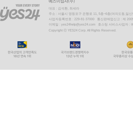
대표 : 김석환, 최세라
주소 : 서울시 영등포구 은행로 11, 5층~6층(여의도동,일신
사업자등록번호 : 229-81-37000 통신판매업신고 : 제 200
이메일 : yes24help@yes24.com 호스팅 서비스사업자 :
Copyright ⓒ YES24 Corp. All Rights Reserved.