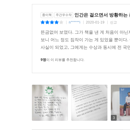
그는 한강 주변을 ‘내 집 앞마당’이라 생각하고 걷는
쉼터이자 간이카페가 되어주는 한강 편의점, 함께 
인간은 걸으면서 방황하는 
종이책
주간우수작
채집한 일상의 조각들이 스냅사진으로 실려 있다. 영화
n******i
2020-01-19
신고
|
|
|
단기간에 혹독한 다이어트를 해야 했을 때도 그가 택한
뜬금없어 보였다. 그가 책을 낸 게 처음이 아닌
보니 어느 정도 짐작이 가는 게 있었을 뿐이다. 
그러나 그에게 걷기는 단지 몸관리의 수단만은 아
사실이 되었고, 그에게는 수상과 동시에 전 국민
있다면 굳건히 계속할 수 있는 것이다. 슬럼프가 찾
힘들 때, 그는 방 안에 자신을 가둔 채 남 탓을
9명
이 이 리뷰를 추천합니다.
일희일비하지 말자고, 지금 이 순간조차 긴 여정의 
2015년 내가 주연과 감독을 맡은 [허삼관]이 개봉
들지 않고 있었다. 부랴부랴 이유를 찾다가, 나 자
힘이 들었다. 왜냐하면 사람들이 분명 나를 위로하려
내 속마음을 눈치채고 어떤 말을 꺼내야 할지 조
같았다. 사람들 앞에서 어떤 표정을 지어야 할지도
하는 건지 아무것도 알 수가 없었다. 촬영장에서
3
어울리기 힘든 어둡고 우울한 남자만 거기 남아 있었