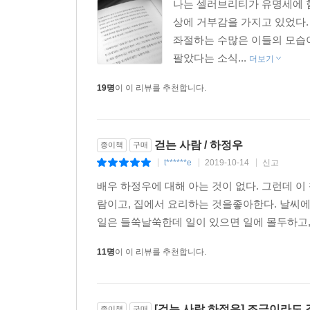
화려한 필모그래피 너머
나는 셀러브리티가 유명세에 힘
그가 흘린 땀과 간절한 기도의 기록―
상에 거부감을 가지고 있었다.
하정우는 어떻게 영화를 선택하고 만들어가는가
좌절하는 수많은 이들의 모습
팔았다는 소식...
더보기
[군도] [암살] [터널] [베를린] [아가씨] [신과 
19명
이 이 리뷰를 추천합니다.
읽는 특별한 즐거움이자 감동이다. 많은 사람들이 그
만 보는 것이 아니라 그 ‘책’을 들고 온 ‘사람’
살피는 것이다. 실제로 배우가 처음 받아보는 단계
걷는 사람 / 하정우
배우들이 모두 꾸려지면, 함께 대화하고 고민하며 
종이책
구매
t******e
2019-10-14
신고
|
|
|
1편과 2편 모두가 천만 관객을 넘어선 [신과 함께
배우 하정우에 대해 아는 것이 없다. 그런데 이 
자신에게 ‘가장 절실한’ 가족 이야기로 되돌아
람이고, 집에서 요리하는 것을좋아한다. 날씨에
까마득하게 높다는 점도 그의 결단에 큰 영향을
일은 들쑥날쑥한데 일이 있으면 일에 몰두하고, 
걸어가느냐였다.
11명
이 이 리뷰를 추천합니다.
[신과 함께?죄와 벌]은 알고 보니 김용화 감독이 
함께] 1편을 ‘돌아가신 어머니를 향한 진혼곡’이라
영화를 선택하는 무엇보다 확실하고 결정적인 요소가
[걷는 사람 하정우] 조금이라도
종이책
구매