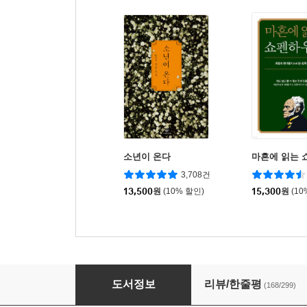
소년이 온다
마흔에 읽는 
3,708건
13,500
원
(10% 할인)
15,300
원
(10
걷는 사람, 하정우
도서정보
리뷰/한줄평
(168/299)