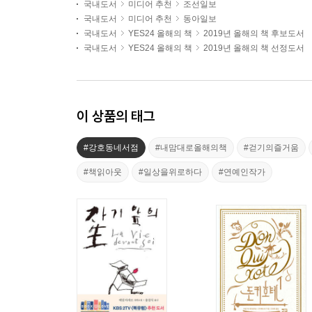
국내도서
미디어 추천
조선일보
국내도서
미디어 추천
동아일보
국내도서
YES24 올해의 책
2019년 올해의 책 후보도서
국내도서
YES24 올해의 책
2019년 올해의 책 선정도서
이 상품의 태그
#강호동네서점
#내맘대로올해의책
#걷기의즐거움
#책읽아웃
#일상을위로하다
#연예인작가