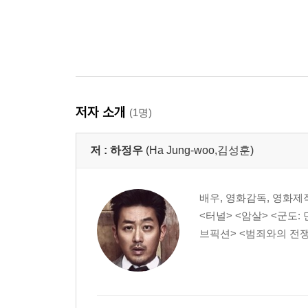
저자 소개
(1명)
저 :
하정우
(Ha Jung-woo,김성훈)
배우, 영화감독, 영화제작자
<터널> <암살> <군도:
브픽션> <범죄와의 전쟁: