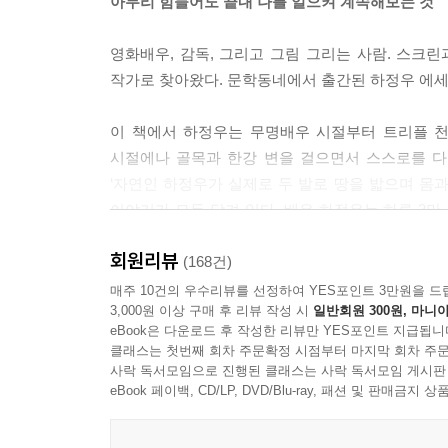
아무리 힘들어도 끝내 나를 일으켜 계속해보는 것
영화배우, 감독, 그리고 그림 그리는 사람. 스크
작가로 찾아왔다. 문학동네에서 출간된 하정우 에세
이 책에서 하정우는 무명배우 시절부터 트리플 천
시절에나 골목과 한강 변을 걸으면서 스스로를 다
‘자연인 하정우가 실제로 두 발로 땅을 밟으며 몸과
이야기가 모두 담겨 있다. 배우 하정우는 하루 3만 
손목에 걸음수를 체크하는 피트니스밴드를 차고서 걷
회원리뷰
전파하여 ‘걷기학교 교장선생님’ ‘걷기 교주’로도 불
(168건)
매주 10건의 우수리뷰를 선정하여 YES포인트 3만원을 드
3,000원 이상 구매 후 리뷰 작성 시
일반회원 300원, 마니아
그는 강남에서 홍대까지 편도 1만 6천 보 정도면 
eBook은 다운로드 후 작성한 리뷰만 YES포인트 지급됩니
킬로미터’가 아니라 ‘도보로 편도 몇 분’이 더 익
클래스는 첫번째 회차 주문확정 시점부터 마지막 회차 주문
‘걷기’란 단순한 운동이 아니라, 숨쉬고 명상하고 
사락 독서모임으로 진행된 클래스는 사락 독서모임 게시판
eBook 페이백, CD/LP, DVD/Blu-ray, 패션 및 판매금
“엄청 바쁠 텐데 왜 그렇게 걸어다니나요?”
“언제부터 그렇게 걸었어요?”