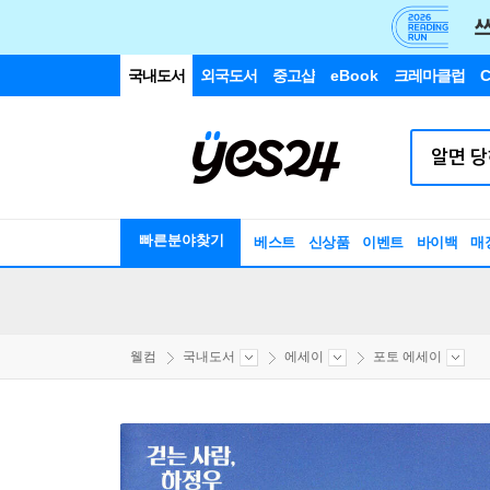
국내도서
외국도서
중고샵
eBook
크레마클럽
C
빠른분야찾기
베스트
신상품
이벤트
바이백
매
웰컴
국내도서
에세이
포토 에세이