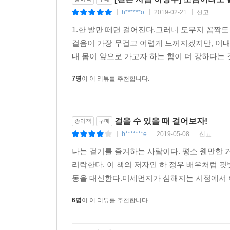
영화에 관계된 누군가의 ‘절실함’에서 나온다. 
h******o
2019-02-21
신고
|
|
|
고르는가?’라는 질문보다 ‘어떤 사람들과 일하길
1.한 발만 떼면 걸어진다.그러니 도무지 꼼짝도 
시나리오는 거의 없다. 시나리오는 언제나 배우와
걸음이 가장 무겁고 어렵게 느껴지겠지만, 이내
바꿀 생각을 하고 들어가는 거다. 나는 현재 시나리
내 몸이 앞으로 가고자 하는 힘이 더 강하다는 것을.
사람들과 일하길 좋아한다.
_「내가 동행을 선택하는 법」, 239쪽
7명
이 이 리뷰를 추천합니다.
그가 걷기를 통해 배운 것은 걷기도, 일도, 인생도,
탓하고, 분위기를 따지는 법이 없다. 그저 건강
걸을 수 있을 때 걸어보자!
종이책
구매
사람들이 쉽게 ‘성공’과 ‘실패’의 양극단으로 나
b*******e
2019-05-08
신고
|
|
|
세상을 바라보다보면, 문득 하정우처럼 내 숨과 보
나는 걷기를 즐겨하는 사람이다. 평소 웬만한
‘계속할 수 있는 것’이 있다는 것은 든든한 일이다.
리락한다. 이 책의 저자인 하 정우 배우처럼
하정우의 발자국이 이 책에 활자로 남았다. 하정우에게
동을 대신한다.미세먼지가 심해지는 시점에서 바깥 
삶은 그냥 살아나가는 것이다. 건강하게, 열심히 
6명
이 이 리뷰를 추천합니다.
않는 사람은 없다. 나 또한 마찬가지일 것이다.
싸움일지도 모른다. 누구나 사고를 당하고 아픔을