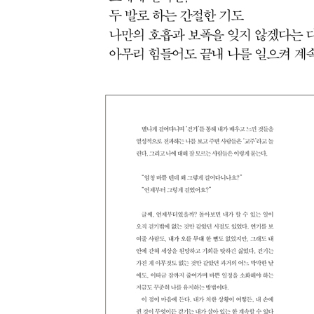
제2의 집 · 92
매직 아워를 걷다
한겨울 걷기의 즐거움 · 102
2부 먹다 걷다 웃다
복기의 시간
왜? 왜? 왜! 수많은 ‘왜’들과 대화하다 · 111
신데렐라의 비밀
직장인처럼 운동선수처럼 · 117
먹다 걷다 웃다
먹방의 시작은 일상 · 123
밥은 셀프