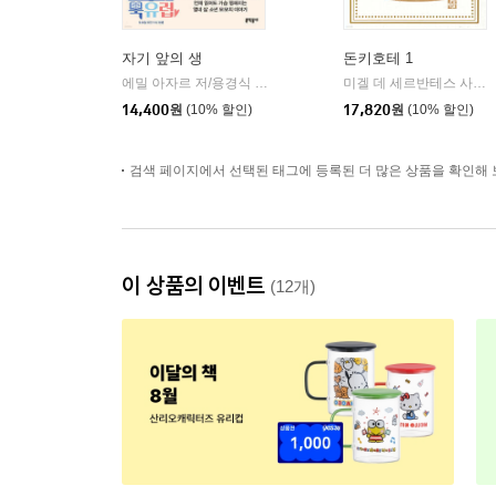
자기 앞의 생
돈키호테 1
에밀 아자르 저/용경식 역
문학동네
미겔 데 세르반테스 사아베드라 저/안영옥 역
|
14,400
원
(10% 할인)
17,820
원
(10% 할인)
검색 페이지에서 선택된 태그에 등록된 더 많은 상품을 확인해 
이 상품의 이벤트
(12개)