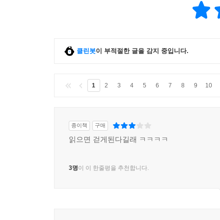
클린봇
이 부적절한 글을 감지 중입니다.
1
2
3
4
5
6
7
8
9
10
종이책
구매
읽으면 걷게된다길래 ㅋㅋㅋㅋ
3명
이 이 한줄평을 추천합니다.