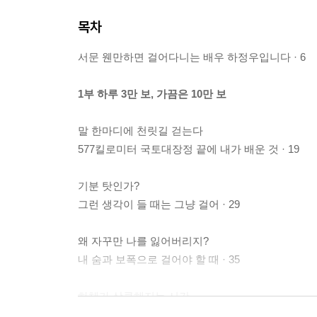
목차
서문 웬만하면 걸어다니는 배우 하정우입니다 · 6
1부 하루 3만 보, 가끔은 10만 보
말 한마디에 천릿길 걷는다
577킬로미터 국토대장정 끝에 내가 배운 것 · 19
기분 탓인가?
그런 생각이 들 때는 그냥 걸어 · 29
왜 자꾸만 나를 잃어버리지?
내 숨과 보폭으로 걸어야 할 때 · 35
하체가 상큼해지는 시간
강남에서 김포공항까지, 나의 걷기 다이어트 · 42