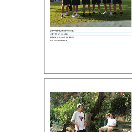
3부 사람, 걸으면서 방황하는 존재
가만있지 못하는 재능이 있습니다
미안합니다, 한우물만 못 파요 · 213
나를 확신할 수 없다
믹싱, 완벽한 소리를 붙들려는 불완전한 인간의 분투 ·
왜 사랑받지 못했을까?
그럼에도 감독의 길을 계속 가는 이유 · 227
남자다운 게 뭔가요?
두려움에 대하여 · 232
내가 동행을 선택하는 법
신과 함께 · 238