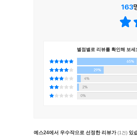
163
희한하다 싶을 정도로 걷고 또 걷는 배우 하정우를 
『걷는 사람, 하정우』는 서점에 풀리자마자 주문이
글쎄, 언제부터였을까? 돌아보면 내가 할 수 있는 
한 뼘도 없었지만, 그래도 내 안에 갇혀 세상을 원
날에도, 이따금 잠까지 줄여가며 바쁜 일정을 소화
별점별로 리뷰를 확인해 보세
어떻든, 내 손에 쥔 것이 무엇이든 걷기는 내가 살아
65%
강남에서 홍대까지 걷는다, 하루 3만 보, 가끔은 10
29%
좋아하는 사람들과 나란히 걷고,
4%
맛있는 것을 먹고, 많이 웃고, 오래 일하고 싶은
2%
자연인 하정우의 발자국
0%
영화 속 찰진 ‘먹방’으로도 자주 회자되는 그는 스
먹고 많이 먹는다. 그러나 그는 좀 덜 먹고 덜 움
열심히 세상을 걸어다니는 편을 택하겠다고 말한다.
예스24에서 우수작으로 선정한 리뷰가
(1건)
있습