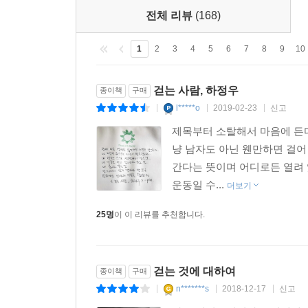
무사히 소화하게 해달라고.
전체 리뷰
(168)
_「왜 자꾸만 나를 잃어버리지?」, 35~36쪽
1
2
3
4
5
6
7
8
9
10
‘믿고 보는 배우’로 불리는 하정우에게도 성공과 실
배우만 하세요!” 같은 신랄한 평도 뜬다. 그럼에도
걷는 사람, 하정우
종이책
구매
있는 길로 조금 더 멀리 걸어가보려 한다.
l*****o
2019-02-23
신고
|
|
|
제목부터 소탈해서 마음에 든다
사실 배우로서든 감독으로서든 새 영화를 시작할 
냥 남자도 아닌 웬만하면 걸어
막지는 않는다. 또한 성공과 실패란 단순히 흥행
간다는 뜻이며 어디로든 열려 
‘나의 실패작’은 아니다. 내가 [허삼관]을 연출
운동일 수...
하세요”라고 말할 때 나는 예전에는 상처받았지만
더보기
잘해왔다는 뜻 아닌가. 감독 하정우는 배우 하정
25명
이 이 리뷰를 추천합니다.
생각한다. 배우 하정우는 지금까지 많은 행운과 사랑
만에 간신히 빛을 본 사람이기도 하다. 그에 비하면
실패를 운운하기엔 아직 가야 할 길이 멀다.
걷는 것에 대하여
종이책
구매
_「왜 사랑받지 못했을까?」, 229~231쪽
n*******s
2018-12-17
신고
|
|
|