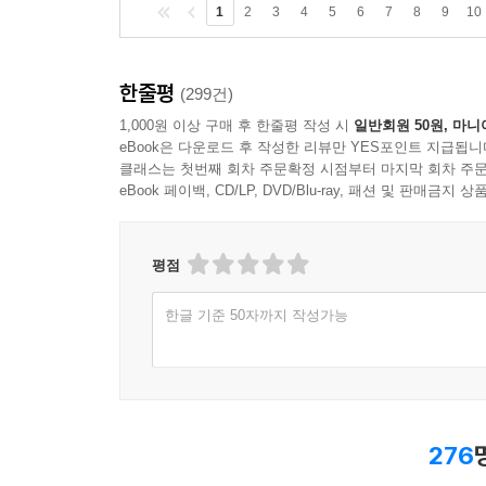
1
2
3
4
5
6
7
8
9
10
머물면 어떤 사건이 혹은 어떤 사람이 나를 망가뜨
탈출하느냐, 언제 괜찮아지느냐, 과연 회복할 수 
건져내준다고 믿는다.
한줄평
(299건)
1,000원 이상 구매 후 한줄평 작성 시
일반회원 50원, 마니
티베트어로 ‘인간’은 ‘걷는 존재’ 혹은 ‘걸으면서 
eBook은 다운로드 후 작성한 리뷰만 YES포인트 지급됩니
어떤 상황에서도 한 발 더 내딛는 것을 포기하지 않
클래스는 첫번째 회차 주문확정 시점부터 마지막 회차 주문
_「걷는 자를 위한 기도」, 291~292쪽)
eBook 페이백, CD/LP, DVD/Blu-ray, 패션 및 판매금
평점
한글 기준 50자까지 작성가능
276