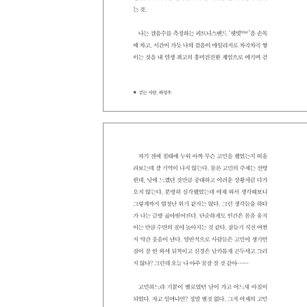
하정우식 얼렁뚱땅 요리법 · 131
맛있는 국을 끓이는 사소하지만 위대한 비밀
맛집 사장님과의 대화에서 배운 신의 한 수 · 146
아침 걷기와 야구
추신수 선수와 나의 인생 곡선 · 149
한 발만 떼면 걸어진다
이불 밖이 쑥스럽게 느껴지는 날 · 154
힘들다, 걸어야겠다
바쁘고 지칠수록, 루틴! · 161
모두를 웃게 하진 못했지만
굳이 에둘러 돌아가는 이유 · 169