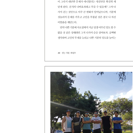
사람의 표정을 읽고 저장하는 일
감독의 눈높이 의자에 앉아서 · 177
꼰대가 되지 않는 법
자리를 비워주는 사람이 아름답다 · 181
언령을 믿으십니까
도심을 걷다가, 문득 · 185
우리는 연결되어 있다
팀플레이의 즐거움 · 190
내 친구들을 소개합니다
걷기 모임의 올드보이들 · 195
걷는 자들을 위한 수요 독서클럽
걷기와 독서의 오묘한 공통점 · 203