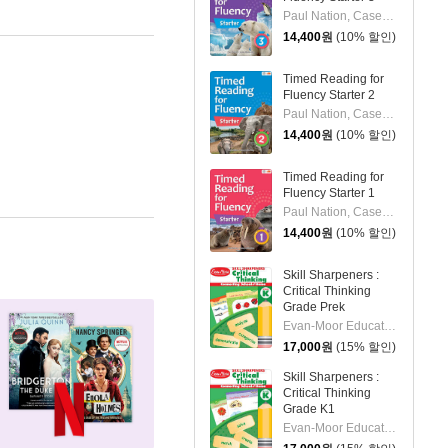
Paul Nation, Casey Malarcher
14,400
원
(10% 할인)
Timed Reading for
Fluency Starter 2
Paul Nation, Casey Malarcher
14,400
원
(10% 할인)
Timed Reading for
Fluency Starter 1
Paul Nation, Casey Malarcher
14,400
원
(10% 할인)
Skill Sharpeners :
Critical Thinking
Grade Prek
Evan-Moor Educational Publishers
17,000
원
(15% 할인)
Skill Sharpeners :
Critical Thinking
Grade K1
Evan-Moor Educational Publishers