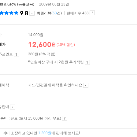
ild & Grow (능률교육)
2009년 06월 23일
9.8
회원리뷰(
53
건)
판매지수 438
가
14,000원
12,600
원
매가
(10% 할인)
ES포인트
380원 (3% 적립)
5만원이상 구매 시 2천원 추가적립
제혜택
카드/간편결제 혜택을 확인하세요
송안내
송비 : 유료 (도서 15,000원 이상 무료)
이미 소장하고 있다면
1,200원
에 판매해 보세요!