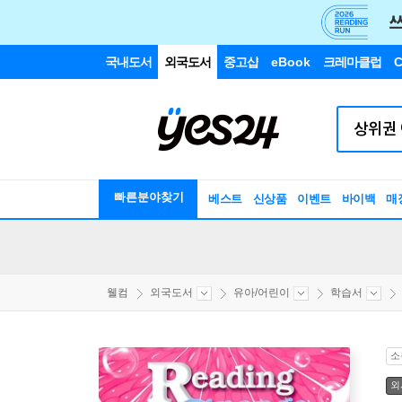
국내도서
외국도서
중고샵
eBook
크레마클럽
C
빠른분야찾기
베스트
신상품
이벤트
바이백
매
웰컴
외국도서
유아/어린이
학습서
소
외