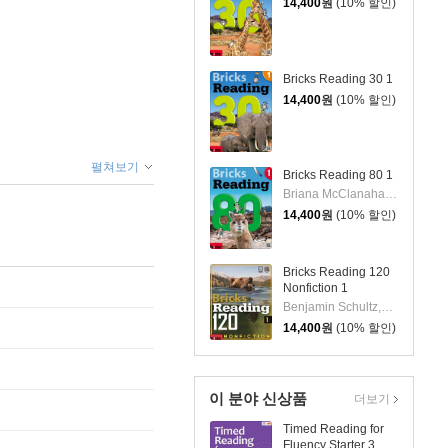
14,400
원
(10% 할인)
Bricks Reading 30 1
14,400
원
(10% 할인)
펼쳐보기
Bricks Reading 80 1
Briana McClanahan,Benjamin Schultz
14,400
원
(10% 할인)
Bricks Reading 120
Nonfiction 1
Benjamin Schultz,Briana McClanahan,John Perritano,Mike Whale,Sean Switzer
14,400
원
(10% 할인)
이 분야 신상품
더보기
Timed Reading for
Fluency Starter 3