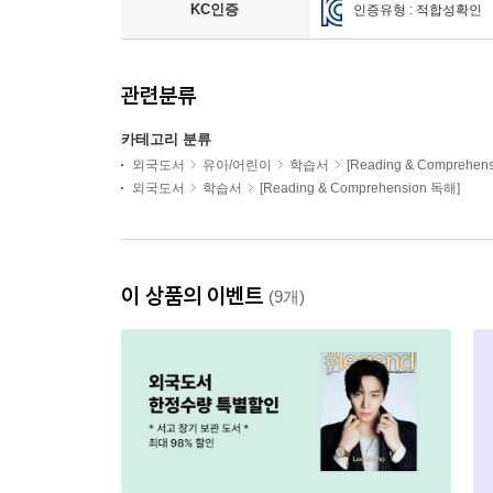
KC인증
인증유형 : 적합성확인
관련분류
카테고리 분류
외국도서
유아/어린이
학습서
[Reading & Comprehen
외국도서
학습서
[Reading & Comprehension 독해]
이 상품의 이벤트
(9개)