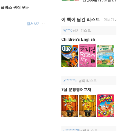
17,000
원
(15% 할인)
X 넷플릭스 원작 원서
이 책이 담긴
리스트
더보기
펼쳐보기
w***o
님의 리스트
Children's English
z*******m
님의 리스트
7살 문경영어교재
e********5
님의 리스트