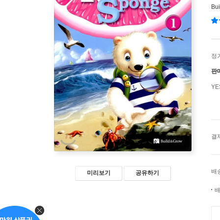
Bu
정
판
Y
결
배
미리보기
공유하기
배