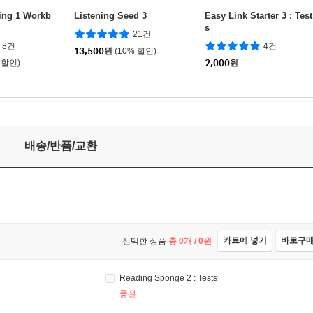
ting 1 Workb
Listening Seed 3
Easy Link Starter 3 : Test
s
21건
8건
4건
13,500
원
(10% 할인)
 할인)
2,000
원
배송/반품/교환
카트에 넣기
바로구
선택한 상품
총
0
개 /
0
원
Reading Sponge 2 : Tests
품절