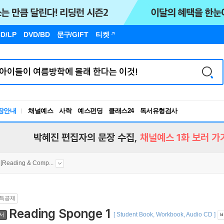
D/LP
DVD/BD
문구
/GIFT
티켓
장안내
채널예스
사락
예스펀딩
클래스24
독서유형검사
RBTI Lab
독서유형검사
박혜진 편집자의 문장 수집,
채널예스 1화 보러 가
[Reading & Comp...
득공제
Reading Sponge 1
[ Student Book, Workbook, Audio CD ]
서