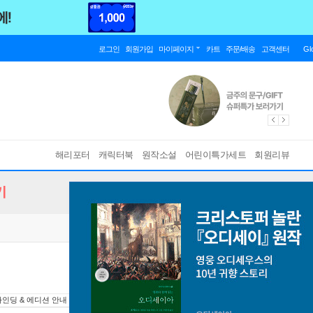
로그인
회원가입
마이페이지
카트
주문/배송
고객센터
Gl
해리포터
캐릭터북
원작소설
어린이특가세트
회원리뷰
기
바인딩 & 에디션 안내