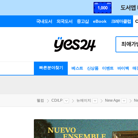
국내도서
외국도서
중고샵
eBook
크레마클럽
C
빠른분야찾기
베스트
신상품
이벤트
바이백
매
웰컴
CD/LP
뉴에이지
New Age
N