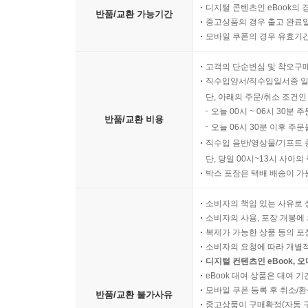
디지털 콘텐츠인 eBook의 
반품/교환 가능기간
중고상품의 경우 출고 완료일
모바일 쿠폰의 경우 유효기간(
고객의 단순변심 및 착오구
직수입양서/직수입일서중 일
단, 아래의 주문/취소 조건인
오늘 00시 ~ 06시 30분 
반품/교환 비용
오늘 06시 30분 이후 주문
직수입 음반/영상물/기프트 
단, 당일 00시~13시 사이
박스 포장은 택배 배송이 가
소비자의 책임 있는 사유로 
소비자의 사용, 포장 개봉에 
복제가 가능한 상품 등의 포장을 
소비자의 요청에 따라 개별
디지털 컨텐츠인 eBook, 
eBook 대여 상품은 대여 기
모바일 쿠폰 등록 후 취소/환
반품/교환 불가사유
중고상품이 구매확정(자동 