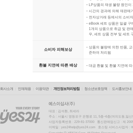
LP상품의 재생 불량 원인이 기
시간의 경과에 의해 재판매가
전자상거래 등에서의 소비자
eBook 세트 상품은 일괄 
1개의 상품으로 취급 및 판매
우, 세트 상품 전부 및 세트
상품의 불량에 의한 반품, 교
소비자 피해보상
준하여 처리됨
환불 지연에 따른 배상
대금 환불 및 환불 지연에 
회사소개
인재채용
이용약관
개인정보처리방침
청소년보호정책
도서홍보안내
대표 : 김석환, 최세라
주소 : 서울시 영등포구 은행로 11, 5층~6층(여의도동,일신
사업자등록번호 : 229-81-37000 통신판매업신고 : 제 200
이메일 : yes24help@yes24.com 호스팅 서비스사업자 :