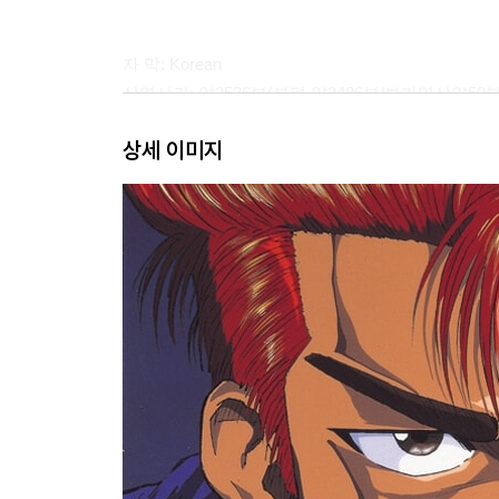
자 막: Korean
상영시간: 약2536분(본편 약2486분/부가영상약50분
디 스 크: 17 DISC
상세 이미지
**디스크 구성
Vol.1
[TV DISC 1-3]
- 본 편(1~21화)
- SUPPLEMENT(부가영상 및 음성)
* 예고편
Vol.2
[TV DISC 4-6]