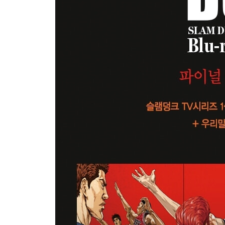
**예약 특전 (*수량 한정, 선착순 증정! 수량 소진
1. 머그컵 2종
강백호의 강렬한 선화 일러스트를 담은 붉은색 컵과,
2. 2025 캘린더
매 월 슬램덩크의 멋진 일러스트를 만날 수 있는 30c