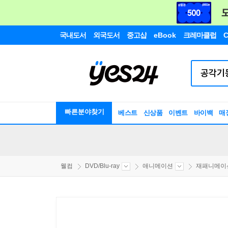
국내도서
외국도서
중고샵
eBook
크레마클럽
C
빠른분야찾기
베스트
신상품
이벤트
바이백
매
웰컴
DVD/Blu-ray
애니메이션
재패니메이