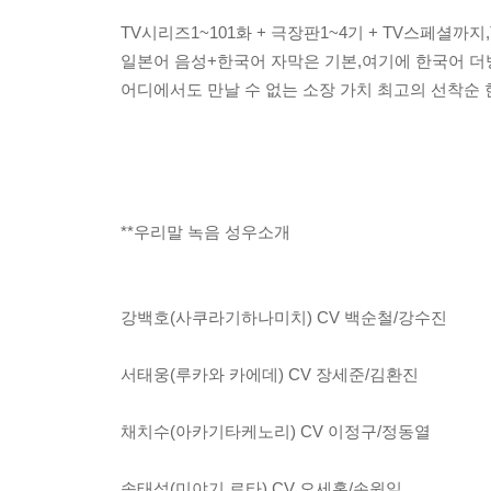
TV시리즈1~101화 + 극장판1~4기 + TV스페셜까
일본어 음성+한국어 자막은 기본,여기에 한국어 더
어디에서도 만날 수 없는 소장 가치 최고의 선착순
**우리말 녹음 성우소개
강백호(사쿠라기하나미치) CV 백순철/강수진
서태웅(루카와 카에데) CV 장세준/김환진
채치수(아카기타케노리) CV 이정구/정동열
송태섭(미야기 료타) CV 오세홍/손원일