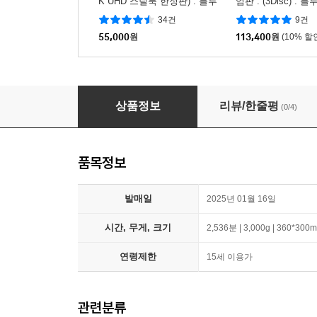
K UHD 스틸북 한정판) : 블루
엄판 : (3Disc) : 
레이
34건
9건
55,000
원
113,400
원
(10% 할
슬램덩크 TV시리즈 1~101화 + 극장판 1~4기 + TV
상품정보
리뷰/한줄평
(0/4)
품목정보
발매일
2025년 01월 16일
시간, 무게, 크기
2,536분 | 3,000g | 360*300
연령제한
15세 이용가
관련분류