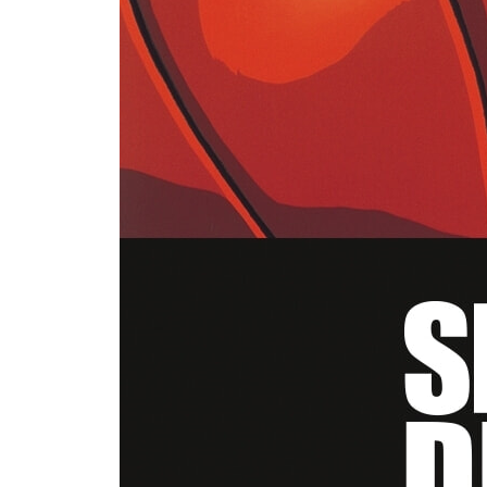
[MOVIE DISC 1-2]
- 극장판(1~4기)
- SUPPLEMENT(부가영상 및 음성)
* PV
* 예고편
**패키지 구성
수납박스 + 케이스 + 디스크
Vol.1-5권의 자켓은 북산고 5인방의 레어한 뒷모습