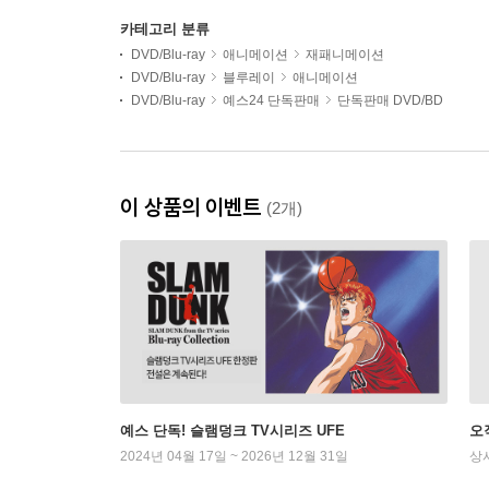
카테고리 분류
DVD/Blu-ray
애니메이션
재패니메이션
DVD/Blu-ray
블루레이
애니메이션
DVD/Blu-ray
예스24 단독판매
단독판매 DVD/BD
이 상품의 이벤트
(2개)
예스 단독! 슬램덩크 TV시리즈 UFE
오
2024년 04월 17일 ~ 2026년 12월 31일
상