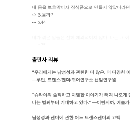
내 몸을 보호막이자 장식품으로 만들지 않았더라면 
수 있을까?
--- p.44
내가 겪은 일들은 전혀 예외적이지 않다. 나는 내 
--- p.75
출판사 리뷰
이렇듯 크고 작은 표현들로 여성성을 되찾는 일은
정의 핵심이었다. 그러나 이제 이런 행위는 더 여자
“우리에게는 남성성과 관련한 더 많은, 더 다양한 
이고 대우받기를 바라는 경우에는 더더욱 그렇다. 가
―루인, 트랜스/젠더/퀴어연구소 선임연구원
다. 그런데 이제는 충분히 여자애 같지 않다는 이야
“슈라야의 솔직하고 치열한 이야기가 터져 나오게 
--- pp.96~97
나는 벌써부터 기대하고 있다.” ―이반지하, 예술가
남성성과 젠더에 관한 어느 트랜스젠더의 고백