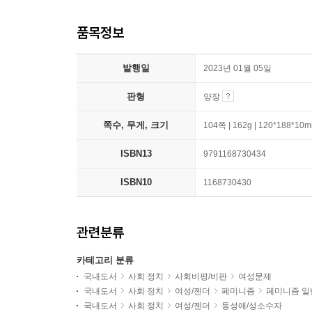
품목정보
발행일
2023년 01월 05일
판형
양장
쪽수, 무게, 크기
104쪽 | 162g | 120*188*10
ISBN13
9791168730434
ISBN10
1168730430
관련분류
카테고리 분류
국내도서
사회 정치
사회비평/비판
여성문제
국내도서
사회 정치
여성/젠더
페미니즘
페미니즘 일
국내도서
사회 정치
여성/젠더
동성애/성소수자