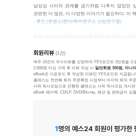
망가뜨리도록 가르친 것이 남자들이었기 때문이다.
남성성 사이의 관계를 금기처럼 다루지 않았던 
때문이다.” (13쪽)
관련한 더 많은, 더 다양한 이야기가 필요하다. 이
- 루인 (트랜스/젠더/퀴어연구소 선임연구원)
그렇게 열린 저자의 말문은 매우 일상적인 서술
행사하는지 아주 쉬운 말들로 들려준다. 출근 준
비벡 슈라야의 글은 아프도록 쉽게 잘 읽힌다. 복
안에서는 남자들의 시선을 피해 몸을 움츠리고, 
풀어낸다. 유색인 퀴어 트랜스젠더 여성이라는 
엘리베이터에서는 뒤에 선 남성을 경계하며, 거리
위장인가. 낯선 이와의 눈빛 교환은 연애의 시작인가
회원리뷰
(1건)
곳곳에 자리한 미세한 폭력과 억압의 순간들을 읽다
두려움을 스스로에게, 혹은 당신이 속한 커뮤니
매주 10건의 우수리뷰를 선정하여 YES포인트 3만원을 드
당신에게, 또는 인생에서 그렇게 느낀 순간은 기
3,000원 이상 구매 후 리뷰 작성 시
일반회원 300원, 마니아
폭력성 또는 공격성과 동일한 것으로 여겨지곤 하
eBook은 다운로드 후 작성한 리뷰만 YES포인트 지급됩니
솔직하고 치열한 이야기가 터져 나오게 만들 더 많
수 있는 주제이지만, 비벡 슈라야는 트랜스 여
클래스는 첫번째 회차 주문확정 시점부터 마지막 회차 주문
- 이반지하 (예술가)
사락 독서모임으로 진행된 클래스는 사락 독서모임 게시판
직관적으로 보여주려 한다. 설명하기보다 보여주기를
eBook 페이백, CD/LP, DVD/Blu-ray, 패션 및 판매금
서정적이면서 고통스럽지만 겹겹의 유머 또한 녹
가해와 피해의 모호한 경계
제기하는 문제를 필히 받아들여야 한다. 슈라야의 감
- 루피 카우르 (《허니 앤 밀크》 저자)
책은 ‘너’와 ‘나’라는 두 개의 부로 나뉜다. ‘
비벡 슈라야의 글쓰기는 언제나 공감을 불러일으키는
1
명의 예스24 회원이 평가한
누적시켜준 무수한 남자들에 대한 호명이다. ‘유색
직면하지 않을 수 없게 한다. 슈라야의 글을 읽은 당
동급생, 엄마의 오버사이즈 청재킷을 입고 버스를 