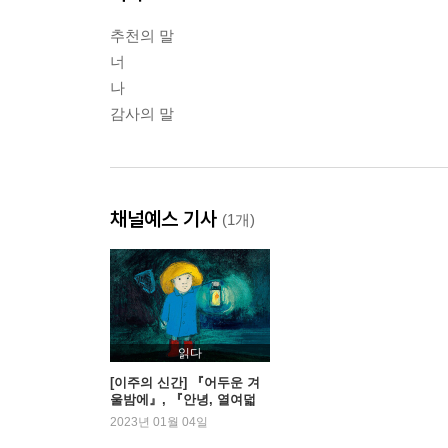
추천의 말
너
나
감사의 말
채널예스 기사
(1개)
읽다
[이주의 신간] 『어두운 겨
울밤에』, 『안녕, 열여덟
어른』 외
2023년 01월 04일