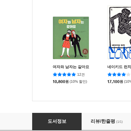
여자와 남자는 같아요
네이키드 런
12건
10,800
원
(10% 할인)
17,100
원
(10
나는 남자들이 두렵다
도서정보
리뷰/한줄평
(1/1)