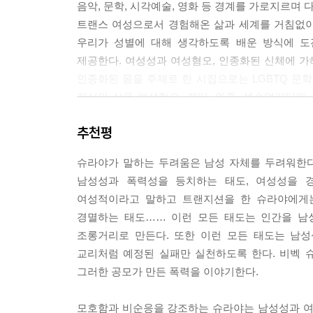
음악, 문학, 시각예술, 영화 등 경계를 가로지르며
트랜스 여성으로서 경험해온 삶과 세계를 거침없이
우리가 성별에 대해 생각하도록 배운 방식에 도
제공한다. 여성성과 여성혐오, 인종화된 신체에 가해
인종화된 몸을 주제로 한 시집으로는 LGBTQ 문
자신의 삶을 여성혐오, 젠더, 인종, 섹슈얼리티
남성성의 해악과 젠더 이분법에 대한 성찰을 촉발한
추천평
“나는 남자들이 두렵다”
슈라야가 말하는 두려움은 남성 자체를 두려워한다
남성성과 폭력성을 등치하는 태도, 여성성을 
비벡 슈라야는 “나는 남자들이 두렵다”는 고백으로
여성적이라고 말하고 트랜지션을 한 슈라야에게
그의 두려움은 특정 태도를 향한다. 여성성을 경
경멸하는 태도…… 이런 모든 태도는 인간을 남
묵인하고 공모하는 태도. 어려서부터 ‘충분히 남
조롱거리로 만든다. 또한 이런 모든 태도는 남성
얼굴을 하고 있었고, 그러한 경험들로 “누적된 손상
교리처럼 예정된 실패만 실천하도록 한다. 비벡 
그러한 공모가 만든 폭력을 이야기한다.
“나는 남자들이 두렵다. 내게 두려움을 가르친 것이
공격한 것이, 이로써 그 단어에 겁먹도록 가르친
모호함과 비순응을 강조하는 슈라야는 남성성과 여성