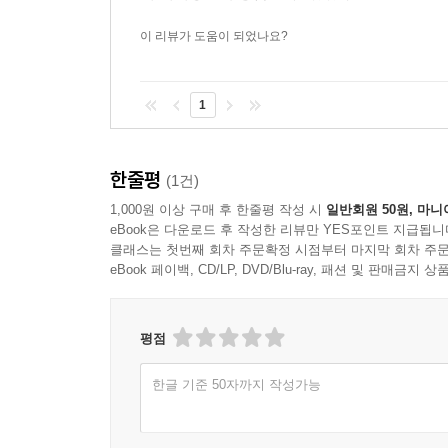
경계를 넘나드는 저자만의 것이 아니라, 그러한 행위 
이 리뷰가 도움이 되었나요?
그렇다면 우리는 이 두려움으로부터 어떻게 해방될 수
없이, 무엇이 여성적이고 무엇이 남성적이라는 사고
1
‘나’를 지나 ‘우리’의 질문으로 나아가는 이 책을
다시 상상할 수 있을지, 비벡 슈라야의 이야기가 그
한줄평
(1건)
강렬하다. 젠더 정체성에 관한 낡아빠진 믿음에 지
1,000원 이상 구매 후 한줄평 작성 시
일반회원 50원, 마니
─《토론토 스타(Toronto Star)》
eBook은 다운로드 후 작성한 리뷰만 YES포인트 지급됩니
클래스는 첫번째 회차 주문확정 시점부터 마지막 회차 주문
eBook 페이백, CD/LP, DVD/Blu-ray, 패션 및 판매금
금세, 그러나 완전히 몰입해 읽게 되는 에세이.
이인칭을 동원한다. 자신의 경험을 트랜스여성혐오(t
복잡하고도 엄밀한 탐구를 해낸다.
평점
─《북 라이엇(Book Riot)》
한글 기준 50자까지 작성가능
비벡 슈라야는 기억을 하나하나 세공해 은유를 가미
진솔함과 유약함으로 글을 쓴다. 책장에 새로이 