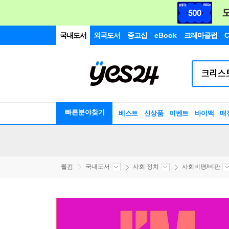
국내도서
외국도서
중고샵
eBook
크레마클럽
C
빠른분야찾기
베스트
신상품
이벤트
바이백
매
웰컴
국내도서
사회 정치
사회비평/비판