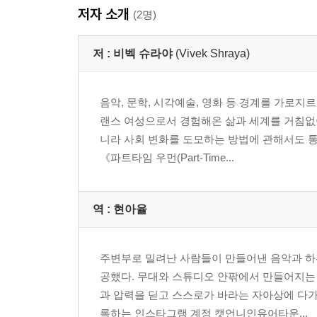
저자 소개
(2명)
저 :
비벡 슈라야
(Vivek Shraya)
음악, 문학, 시각예술, 영화 등 경계를 가로
랜스 여성으로서 경험해온 삶과 세계를 거침없
니라 사회 변화를 도모하는 방법에 관해서도 
《파트타임 우먼(Part-Time...
역 :
현아율
주변부로 밀려난 사람들이 만들어낸 음악과 하
공했다. 무대와 스튜디오 안팎에서 만들어지는
과 압력을 딛고 스스로가 바라는 자아상에 다
록하는 인스타그램 계정 캣언니인유어타운...