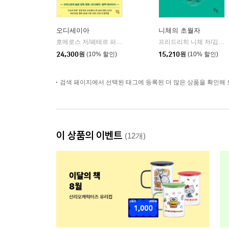
오디세이아
니체의 초월자
호메로스 저/페테르 파울 루벤스 그림/박문재 역
현대지성
프리드리히 니체 저/김철 편역
|
24,300
원
(10% 할인)
15,210
원
(10% 할인)
검색 페이지에서 선택된 태그에 등록된 더 많은 상품을 확인해 
이 상품의 이벤트
(12개)