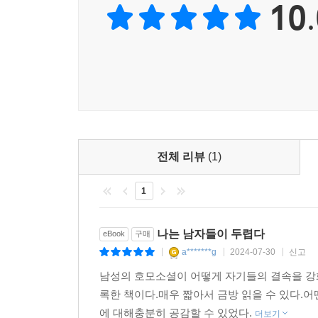
10.
- 사치 코울 (《어차피 우린 죽고 이딴 거 다 의미 
애쓰던 아르바이트 동료, 첫 만남에 대뜸 ‘몸 좀 
친구, 버스를 기다리는 저자 앞에 멈춰 서서는 조수
비벡 슈라야는 자신이 남성성과 맺어온 개인사를 고
4년이 넘도록 깊은 관계를 맺었으나 끝내 외도를 고백
읽으며 자꾸만 차오르는 눈물을 훔쳤고, 그렇지 않
젠더 이분법의 화신으로, ‘좋은 남자’라는 허상으로
필독서다.
- 티건 퀸 (음악가(티건 앤드 세라))
그렇다면 이어지는 ‘나’에서 저자는 어떤 이야기를 
그러한 폭력의 공모에서 완전히 자유롭지 않았음에
사람이 이보다 더 잔인한” 폭력을 견뎌왔다며 자
전체 리뷰
(1)
고백한다. 이 지점에서 그가 트랜스 여성이라는 점,
새로운 상상이 발화되는 특별한 자리를 마련한다. 가
1
고정되어 있지도 않은 것이다.
나는 남자들이 두렵다
eBook
구매
“그리고 남자들은 나를 두려워한다”
a*******g
2024-07-30
신고
|
|
|
우리는 어떻게 두려움에서 해방될 수 있을까?
남성의 호모소셜이 어떻게 자기들의 결속을 강
저자는 남자들은 물론이고 여자들 또한 자신을 두
록한 책이다.매우 짧아서 금방 읽을 수 있다.
다름 아닌 두려움이 있다는 것이다. 브래지어 사
에 대해충분히 공감할 수 있었다.
더보기