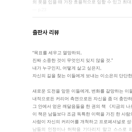
의 옷을 입을 때 가장 효율적으로 일할 수 있고 최대
--- p.23
나는 이직하는 과정에서 약 서른 곳에 지원을 했고, 
출판사 리뷰
걸친 면접 후 최종 합격을 했다. 내가 원하던 국
있고, 나보다 더 적임자가 있어 안 됐을 수도 있다.
을 구체화했다는 사실이다. 어차피 인생은 여러 문
“목표를 세우고 열망하되,
니까.
진짜 소중한 것이 무엇인지 잊지 않을 것.”
--- p.61
내가 누구인지, 어떻게 살고 싶은지,
자신의 길을 찾는 이들에게 보내는 이소은의 단단한
작가 엘리자베스 길버트는 《빅 매직》이라는 책에
“Done is better than good.”
새로운 도전을 앞둔 이들에게, 변화를 갈망하는 이들
무언가를 완성해내는 것이 잘해내는 것보다 중요하
내적으로든 커리어 측면으로든 자신을 좀 더 충만하게
별 생각 없이 하던 도전도 나이가 들면서 심사숙고 
그 안에서 얻은 깨달음들을 한 권의 책 《지금의 나
일도 흔해졌다.
이 책은 남들보다 조금 독특한 이력을 가진 한 사람
‘Good’인지 고민하다가 ‘Done’을 놓치는 것이
사람이 자신의 커리어를 개척하고 프로페셔널로 성장
서가는데 혼자 제자리에, 아니 오히려 뒷걸음치고 있나
남들의 인정이나 허락을 기다리지 말고 스스로 파워풀해질