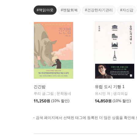
#책읽아웃
#멘탈회복
#건강한자기관리
#자신감
긴긴밤
유럽 도시 기행 1
루리 글,그림
문학동네
유시민 저
생각의길
|
|
11,250
원
(10% 할인)
14,850
원
(10% 할인)
검색 페이지에서 선택된 태그에 등록된 더 많은 상품을 확인해 