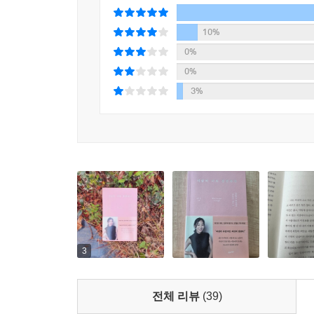
써나가고, 나 자신을 잃지 않는 적절한 가면을 찾아
‘나는 이 프로젝트를 맡을 리더가 아니야’, 혹은 ‘
자기 자신을 향한 건강한 엄격함과 너그러움 사이에
코드가 안 맞아’라는 섣부른 판단으로 관계의 발전을
10%
것이 무엇인지 잊지 말라고, 죽을 것 같은 절망과 
류를 범할 위험성도 있다. 우리 사회에서 흔히 볼 수
0%
깨달으라고. 단 한 사람에게라도 가닿기를 바라는 마
이야’라는 생각에서 비롯되지 않던가.
0%
--- p.126
3%
나는 여전히 크고 작은 고민에 싸여 있고 미래는 
살아야 한다는 결론도 없다. 다만 지금 내가 서 
시인 마야 안젤루는 “어느 곳에도 속하지 않는다는 
이야기를 써 내려갔을 뿐이다. 몇 년 뒤 내가 어떻
는 이 말을 내 삶에 적용하기 위해 간절히 노력하는
때 이 기억이 길잡이가 되어주길 바란다. 더 욕
력서에 나열된 어울리지 않는 요소 사이사이에 나
다가가기를 바라본다. -에필로그 중에서
서 지금의 나로 수많은 내일을 향해 건너가는 것이 
--- p.132
“변호사이지만 가수 생활을 그만두지 않았다는 이야
요?”
3
우리 사회는 소속이나 타이틀에 민감하다. 이력서
랩되는 것에 익숙하고 특정 카테고리에 들어가야 한
전체 리뷰
(39)
는 요즘 시대에 말이다. ‘N잡러’, ‘사이드 허슬’