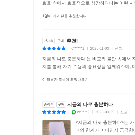
마음에서 나오는 내적인 힘은 때로는 철저한 준비보
효율 속에서 효율적으로 성장하다나는 이런 사람
떤 준비보다 가장 현실적으로 필요한 요소이다. 
조금 부족한 80퍼센트에서 플러스알파를 이끌어내 9
1명
이 이 리뷰를 추천합니다.
연습을 통해 길러진 자신감은 곧 실력이 된다.
--- p.174
추천!
eBook
구매
내가 무엇을 할 때 늘 겪는 과정이 있다.
c******1
2025-11-03
신고
|
|
|
흥분 - 준비 - 후회 -걱정 -그리고 “에라 모르겠다.”
지금의 나로 충분하다 는 비교와 불안 속에서 
그 마지막 단계로 전환이 되는 순간이었다. 앉아 있
지를 통해 자기 수용의 중요성을 일깨워주며, 마음의 평화를 
고 무대 중앙으로 갔다. 문득 ‘뒤에 밴드만 있으면 
야. 네 온 마음을 다해 퍼포먼스를 하자.’ 단상에
이 리뷰가 도움이 되었나요?
었다.
--- p.192
지금의 나로 충분하다
종이책
구매
지난 이십 대와 삼십 대, 나를 몰아붙이며 악바리처
w*****2
2023-03-29
신고
|
|
|
나에게 조금 더 너그러웠어도 충분히 잘했을 텐데.
<지금의 나로 충분하다>는 가
인지, 알맞고 바른 정도를 어떻게 지킬 수 있는지,
녀의 한계가 어디인지 궁금함에
최근에 언니가 이런 말을 한 적이 있다.