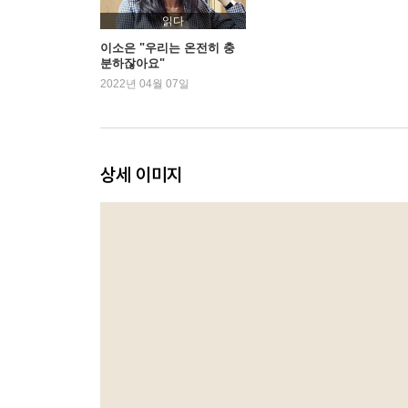
내 인생의 프리 에이전트
읽다
이소은 "우리는 온전히 충
분하잖아요"
3. 담대하게
2022년 04월 07일
쇼 미 더 머니!
내가 화이트와인을 마시는 이유
출장길에서 나와 만나다 - 플러스알파를 끌어내는 
출장길에서 나와 만나다 - 인생은 희극이다
상세 이미지
진심의 가치
‘The best’보다 ‘My best’
4. 행복하게
나는 나의 넉넉한 주인
컨트리뷰터
나의 ‘한 사람’들
잊지 못할 눈빛들
여성으로 산다는 것
터프함을 배우다