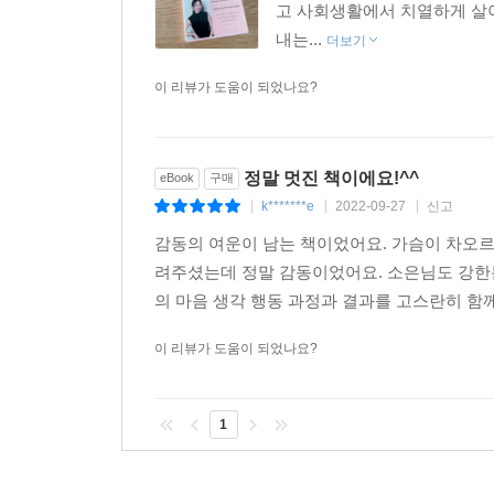
고 사회생활에서 치열하게 살
“소은아, 언니는 요즘 정말 끝내주는 B Plus야. 그
내는...
더보기
음대에서 학생들을 가르치랴, 연주 활동하랴, 연습하랴
신의 기준을 낮춰야 한다는 것도, 조금 덜 열심히 살
이 리뷰가 도움이 되었나요?
노력을 스스로 인정하고 자신에게 너그러울 줄 아는
--- p.219
정말 멋진 책이에요!^^
eBook
구매
k*******e
2022-09-27
신고
|
|
|
감동의 여운이 남는 책이었어요. 가슴이 차오르
려주셨는데 정말 감동이었어요. 소은님도 강한
의 마음 생각 행동 과정과 결과를 고스란히 함께
이 리뷰가 도움이 되었나요?
1