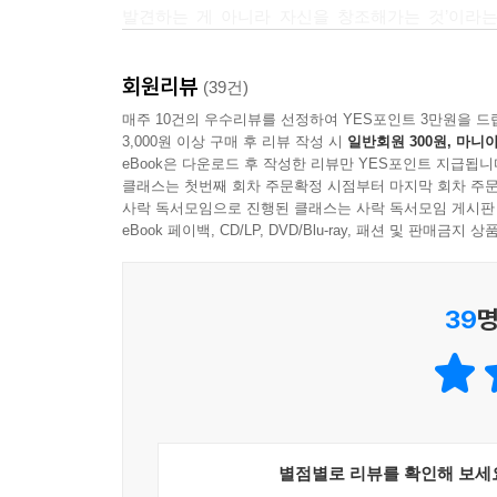
발견하는 게 아니라 자신을 창조해가는 것’이라는
--- p.87
완벽주의, 강박, 두려움, 불안, 스트레스, 망설임
‘창조해가는 과정’을 오롯이 경험할 수 있다. 그리고
설렘이라는 감정이 동반했다. 이소은은 가수로 왕
당신의 삶은 성공한 것”이라는 책 속의 말처럼 그녀는
다양한 상사를 만나면서 오직 하나의 생각뿐이었다
회원리뷰
(39건)
로스쿨에 합격했지만, 어디까지 바닥으로 떨어질 수
- 양영은 (KBS 기자)
‘내 일만 하자.’
매주 10건의 우수리뷰를 선정하여 YES포인트 3만원을 드
경험으로 배울 점’을 절묘하게 찾아냈다. 그녀는 말
사실 목표는 명확하다. 일이 되게 하는 것. 내 일을
3,000원 이상 구매 후 리뷰 작성 시
일반회원 300원, 마니아
교훈을 얻는다.” 두려워하고 걱정하고 힘들어하는 
eBook은 다운로드 후 작성한 리뷰만 YES포인트 지급됩니
“할 수 있는 건 다 해보고, 그래도 안 되면, 그건 내
뒤에는 자신의 내면을 확장시키고 싶은 갈망이 있
클래스는 첫번째 회차 주문확정 시점부터 마지막 회차 주문
--- p.100
사락 독서모임으로 진행된 클래스는 사락 독서모임 게시판
스스로가 답답해도, 자기 자신을 받아들이고 사랑하
eBook 페이백, CD/LP, DVD/Blu-ray, 패션 및 판매금
몸을 돌보는 것 못지않게 정신을 돌보는 것 또한 중
지난 이십 대와 삼십 대, 나를 몰아붙이며 악바리처
에도 해가 될 수 있다. 근본적으로 독이 있는 조직 
나에게 조금 더 너그러웠어도 충분히 잘했을 텐데
갈등과 가스라이팅을 겪으면서 수차례 내 능력과 
39
명
어디인지, 알맞고 바른 정도를 어떻게 지킬 수 있는
다. 폭력적이고 독이 되는 문화에 오래 머물면 자
런 업무 환경을 변화시키거나, 그것이 어렵다면 그
변호사 시험에 합격한 후 이소은은 뉴욕 로펌에서
--- p.112
부의장으로 재직했다. 화려해 보이는 커리어 
소수인종이자 여성으로 살며 프로페셔널 세계에서
지금껏 살면서 ‘나는 이런 사람이야(I am one of those
대처했고 때론 육체와 정신이 상할 정도로 스스로를 
별점별로 리뷰를 확인해 보세
스로를 억압하면서 이미 변화하고 있는 나를 리셋하