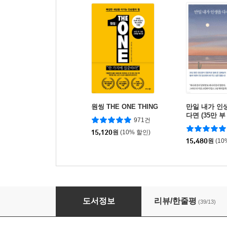
원씽 THE ONE THING
만일 내가 인
다면 (35만 
971건
에디션)
15,120
원
(10% 할인)
15,480
원
(10
지금의 나로 충분하다
도서정보
리뷰/한줄평
(39/13)