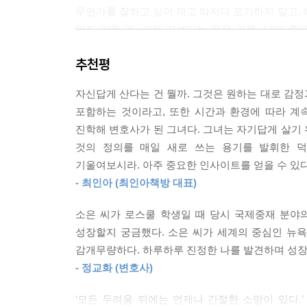
거리낌 없이 음악 공책을 찢어 연필로 악보를 그리고
무언가를 잘하고 싶어 재고 따지다 포기하지 말고, 때
시 소환해보고 싶다. 그 시절의 내가 지금의 나에게
잊지 않을 것. 쉬운 길보다는 옳은 길을, 남이 좋
“소은아, 너 뒤처지지 않았어. 그리고 뒤처졌다 해도 괜찮아
신호를 무시하지 않을 것. 이소은이 삶에서 길어 올
--- p.68
추천평
가수이자 미국 변호사 이소은. 그녀는 십 대에는 
대에는 프로페셔널로서 능력을 키우고 성장하기 위해
현대인은 한 방향을 보며 나아가는 사고방식, 즉 ‘선형적 
자신답게 산다는 건 뭘까. 그것은 원하는 대로 감
보내지 않았다. 가수, 미국 변호사, 국제기구 부의
쪽으로 직선을 그리며 우리 삶과 커리어의 방향을 
포함하는 것이라고, 또한 시간과 환경에 따라 계
있다. 그녀의 이야기는 나답게, 충실하게, 유연하게
것 같고, 실패할 것 같은 불안감이 찾아온다. 하지만
진학해 변호사가 된 그녀다. 그녀는 자기답게 살기
운 점을 찍고, 때론 대각선을 그리며 가는 것이 우리
것의 정의를 매일 새로 쓰는 용기를 발휘한 덕
나는 이직하는 과정에서 약 서른 곳에 지원을 했고, 
--- p.75
기울여보시라. 아주 중요한 인사이트를 얻을 수 있다
걸친 면접 후 최종 합격을 했다. 내가 원하던 국
- 최인아 (최인아책방 대표)
있고, 나보다 더 적임자가 있어 안 됐을 수도 있다
입사 후 낯선 세계에서 힘겨워하는 내가 안쓰러워 
길을 구체화했다는 사실이다. 어차피 인생은 여러
“여기 방식에 익숙해지려면 최소한 1, 2년이 걸릴 
소은 씨가 로스쿨 학생일 때 당시 국제중재 분야
것이니까. -본문 중에서
시간이 지나서야 동료의 말뜻을 이해할 수 있었다
성장할지 궁금했다. 소은 씨가 세계의 중심인 뉴
를 익히는 데는 시간과 인내가 필요했던 것이다. 하
감개무량하다. 하루하루 진정한 나를 발견하며 성장하
“여전히 흔들리고, 여전히 길을 찾고, 여전히 설렌다!
고, 가는 곳마다 막히는 현실에 혼란스러웠다. 고지
- 정교화 (변호사)
#커리어 #자기관리 #유연함 #여성 #프로페셔널 #협
움보다 거대한 조직에서 정치적인 관계를 이해하고 
수많은 키워드 속에서 매일 스스로를 단련하며 자
‘모든 두려움 뒤에는 언제나 간절한 소망이 있다.’
‘효과적으로 내 목소리를 내는 법’이었다. 그렇게 