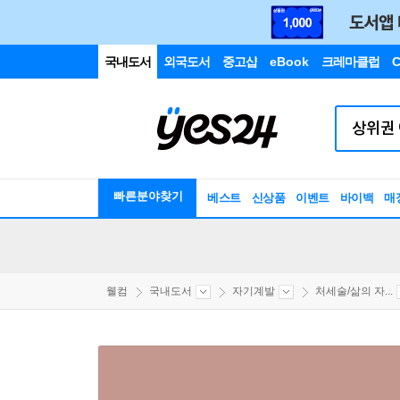
국내도서
외국도서
중고샵
eBook
크레마클럽
C
빠른분야찾기
베스트
신상품
이벤트
바이백
매
웰컴
국내도서
자기계발
처세술/삶의 자...