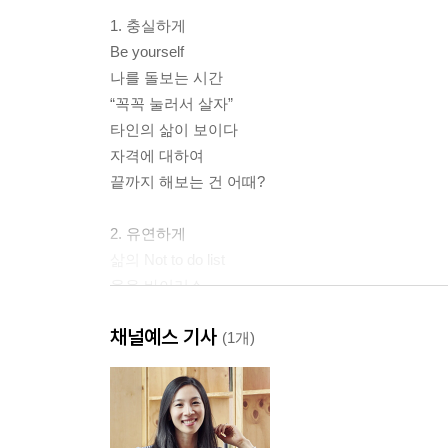
1. 충실하게
Be yourself
나를 돌보는 시간
“꼭꼭 눌러서 살자”
타인의 삶이 보이다
자격에 대하여
끝까지 해보는 건 어때?
2. 유연하게
삶의 Not to do list
웃음 바이러스
세상을 다시 배우다 - 사내정치에 입문하다
채널예스 기사
세상을 다시 배우다 - 프로젝트 매니저가 되다
(1개)
나를 지키는 법
비효율 속에서 효율적으로 성장하다
나는 이런 사람이야
“당신은 어디에 속한 사람인가요?”