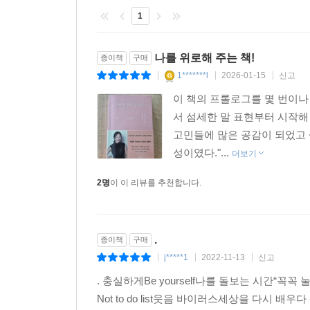
에서도 개인의 정체성에 따라 동질감과 이질감을 느
1
--- p.139
나를 위로해 주는 책!
종이책
구매
소속에 얽매이지 않고 ‘살아내기’는 내 인생에서 지
1*******l
2026-01-15
신고
회사에서 한결같이 일했다면, 직업을 하나로 이어갔다
|
|
|
로도 있을 것이다. 괜히 인생을 지나치게 복잡하게 
이 책의 프롤로그를 몇 번이나
에 안주하지 않고 이런저런 시도를 하며 나만의 독특
서 섬세한 말 표현부터 시작해
--- p.141
고민들에 많은 공감이 되었고 
성이였다."...
더보기
2명
이 이 리뷰를 추천합니다.
현역 가수 생활을 할 때처럼 소속사나 매니저를 통하
었다. 특정한 기준이나 범위도 없이, 광고의 종류
물어보기도 힘든 문제였다. 소위 말해 나 자신의 ‘
량, 그리고 내가 창출할 가치를 비교할 기준을 최대
.
종이책
구매
--- p.150
j*****1
2022-11-13
신고
|
|
|
. 충실하게Be yourself나를 돌보는 시간“
어떤 일을 하기에 완벽히 준비된 때란 없을 수도 있다
Not to do list웃음 바이러스세상을 다시