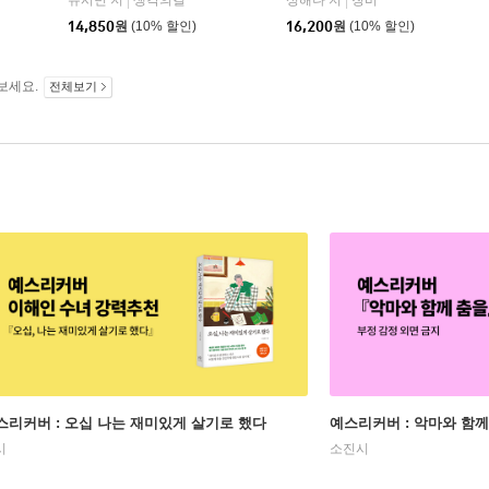
유시민 저
생각의길
성해나 저
창비
|
|
14,850
원
(10% 할인)
16,200
원
(10% 할인)
보세요.
전체보기
스리커버 : 오십 나는 재미있게 살기로 했다
예스리커버 : 악마와 함께
시
소진시