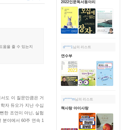
2022인문독서동아리
 도움을 줄 수 있는지
d****1
님의 리스트
연수부
면서도 이 질문만큼은 거
y*****m
님의 리스트
리학자 듀오가 지난 수십
책사랑 아이사랑
뻔한 조언이 아닌, 실험
분야에서 60주 연속 1