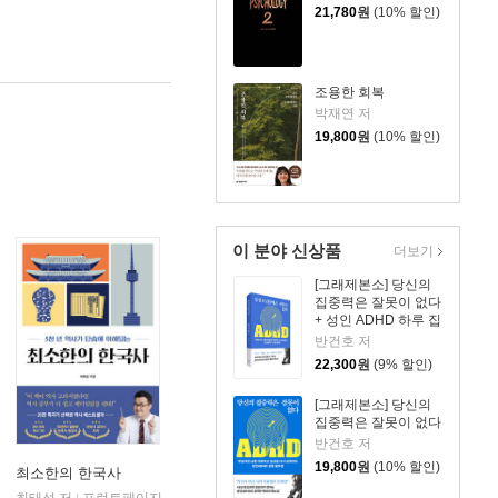
21,780
원
(10% 할인)
조용한 회복
박재연 저
19,800
원
(10% 할인)
이 분야 신상품
더보기
[그래제본소] 당신의
집중력은 잘못이 없다
+ 성인 ADHD 하루 집
중 리마인더 킷
반건호 저
22,300
원
(9% 할인)
[그래제본소] 당신의
집중력은 잘못이 없다
반건호 저
19,800
원
(10% 할인)
최소한의 한국사