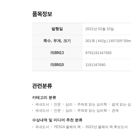
품목정보
발행일
2022년 02월 10일
쪽수, 무게, 크기
301쪽 | 442g | 140*205*30
ISBN13
9791191347685
ISBN10
1191347680
관련분류
카테고리 분류
국내도서
인문
심리
주제로 읽는 심리학
쉽게 읽는 
국내도서
인문
심리
주제로 읽는 심리학
관계
수상내역 및 미디어 추천 분류
국내도서
YES24 올해의 책
2022년 올해의 책 후보도서