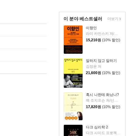
이 분야 베스트셀러
더보기
이향인
라미 카민스키 저/최지숙 역
15,210
원
(10% 할인)
말하지 않고 말하기
김정운 저
21,600
원
(10% 할인)
혹시 나한테 화났나?
멕 조지프슨 저/신동숙 역
17,820
원
(10% 할인)
다크 심리학 2
다크 사이드 프로젝트 저