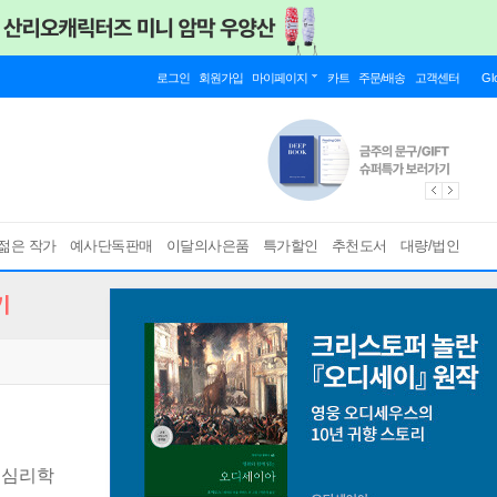
로그인
회원가입
마이페이지
카트
주문/배송
고객센터
Gl
젊은 작가
예사단독판매
이달의사은품
특가할인
추천도서
대량/법인
기
 심리학