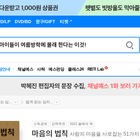
D/LP
DVD/BD
문구
/GIFT
티켓
독서유형검사
RBTI Lab
장안내
채널예스
사락
예스펀딩
클래스24
독서유형검사
박혜진 편집자의 문장 수집,
채널예스 1화 보러 가
 심...
쉽게 읽는 심리...
소득공제
강력추천
2022 올해의 책
마음의 법칙
사람의 마음을 사로잡는 51가지