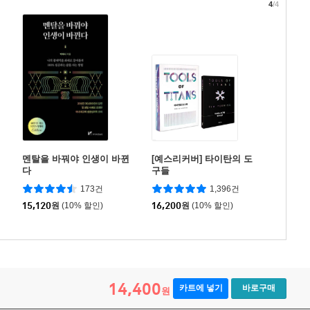
4
/4
멘탈을 바꿔야 인생이 바뀐
[예스리커버] 타이탄의 도
다
구들
173건
1,396건
15,120
원
(10% 할인)
16,200
원
(10% 할인)
14,400
카트에 넣기
바로구매
원