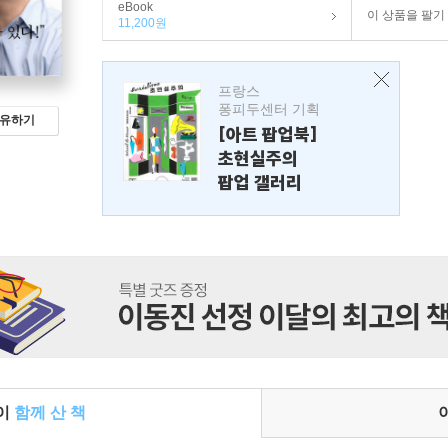
eBook
이 상품을 팔기
11,200원
프랑스
퐁피두센터 기획
유하기
[아트 팝업북]
초현실주의
팝업 갤러리
들이
함께 산 책