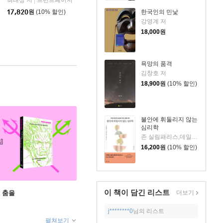
최태성 저
프런트페이지
|
17,820
원
(10% 할인)
한국인의 민낯
강영계 저
18,000
원
욕망의 품격
김창호 저
18,900
원
(10% 할인)
불안에 휘둘리지 않는
심리학
존 실림패리스,데일리 디애나 슈워츠 저/이연규 역
16,200
원
(10% 할인)
이 책이 담긴
리스트
 춤을
더보기
j********0
님의 리스트
펼쳐보기