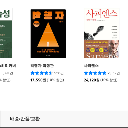
0쇄 리커버
역행자 확장판
사피엔스
1,891건
958건
2,352건
% 할인)
17,550
원
(10% 할인)
24,120
원
(10% 할인)
배송/반품/교환