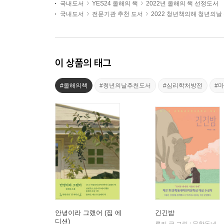
국내도서
YES24 올해의 책
2022년 올해의 책 선정도서
국내도서
전문기관 추천 도서
2022 청년책의해 청년의날
이 상품의 태그
#올해의책
#청년의날추천도서
#심리학처방전
#
안녕이라 그랬어 (집 에
긴긴밤
디션)