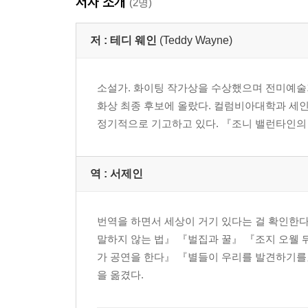
저자 소개
(2명)
저 :
테디 웨인
(Teddy Wayne)
소설가. 화이팅 작가상을 수상했으며 전미예술기
화상 최종 후보에 올랐다. 컬럼비아대학과 세인트
정기적으로 기고하고 있다. 『조니 밸런타인의 
역 :
서제인
번역을 하면서 세상이 거기 있다는 걸 확인한
말하지 않는 법』 『벌집과 꿀』 『조지 오웰
가 공연을 한다』 『별들이 우리를 발견하기를』
을 옮겼다.