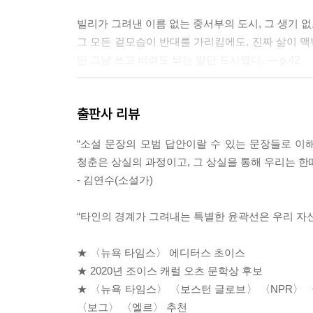
빌리가 그려낸 이름 없는 중서부의 도시, 그 생기 
그 모든 겉모습이 반대를 가리킴에도, 진짜 삶이 
만 그냥 쓰고 버려도 되는 말단 도시였다. --- p.42
하지만 아마도 나는 진정한 외로움이란 그런 것이고
출판사 리뷰
음에도 그들이 받아주기를 바라는 것이라고, 또한
것이라고도 생각했던 것 같다. --- p.104
“소설 문장의 모범 답안이랄 수 있는 문장들로 이
청춘은 상실의 과정이고, 그 상실을 통해 우리는 한
“우리 두 사람만의 작은 클럽 탄생.” --- p.122
- 김연수(소설가)
그가 자기 책상에서 키보드를 빠르게 두드리는 소리를
“타인의 경계가 그려내는 특별한 윤곽선은 우리 자신
럼, 내 도움 없이도 또 다른 일이 동시에 이루어지고 
3
★ 〈뉴욕 타임스〉 에디터스 초이스
★ 2020년 조이스 캐럴 오츠 문학상 후보
그가 나보다 얼마나 뛰어난지 인정하면서도 나는 
★ 〈뉴욕 타임스〉 〈보스턴 글로브〉 〈NPR〉 〈
주기로 선택한 사람이 나라는 사실에 우쭐함을 느꼈고, 
〈보그〉 〈엘르〉 추천