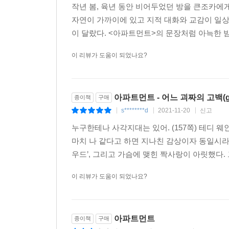
작년 봄, 육년 동안 비어두었던 방을 큰조카에
1996년의 뉴욕에서 만나 극단적으로 다른 세계
자연이 가까이에 있고 지적 대화와 교감이 일상
보인다. 이 소설은 계급, 예술, 그리고 인간의 상호작용
이 달랐다. <아파트먼트>의 문장처럼 아늑한 밤
과거를 다루는 소설이 해야 할 일 중 하나는 그 
이 리뷰가 도움이 되었나요?
남성성, 문학적 야망, 자유무역과 자신만만한 자유주
〈보스턴 글로브〉
아파트먼트 - 어느 괴짜의 고백(go
종이책
구매
어느 기묘한 커플과 그들의 불안정한 권력역학에 관한 
s********d
2021-11-20
신고
|
|
|
누구한테나 사각지대는 있어. (157쪽) 테디 
능숙하게 짜인 소설. 이 소설은 당신의 마음을 오랫동
마치 나 같다고 하면 지나친 감상이자 동일시라
우드’, 그리고 가슴에 맺힌 짝사랑이 아릿했다.
이 리뷰가 도움이 되었나요?
아파트먼트
종이책
구매