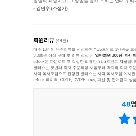
상실의 과정이고, 그 상실을 통해 우리는 한때 우리
그가 누구에게서도 느껴본 적 없는 우정으로 발전한
--- p.287
- 김연수 (소설가)
하나의 아파트, 두 명의 소설가 지망생
그해 가을 뉴욕에서 시작된 기묘한 동거
회원리뷰
(49건)
그들의 아슬아슬한 우정은 계속될 수 있을까
매주 10건의 우수리뷰를 선정하여 YES포인트 3만원을 드
3,000원 이상 구매 후 리뷰 작성 시
일반회원 300원, 마니아
그러나 ‘나’의 순수한 선의와 호의에서 시작되었을
eBook은 다운로드 후 작성한 리뷰만 YES포인트 지급됩니
사람과의 관계에서도 무의식적으로 상대와 자신의 
클래스는 첫번째 회차 주문확정 시점부터 마지막 회차 주문
사락 독서모임으로 진행된 클래스는 사락 독서모임 게시판
전통적 의미에서의 ‘남성성’과 강하게 결부되어 있는
eBook 페이백, CD/LP, DVD/Blu-ray, 패션 및 판매금
문학적인 삶을 함께하는 꿈을 꾸기도 하지만, 현실
터뜨리는 존재이자 두려워 피하고 싶은 대상일 뿐이
없이도 여자들을 매료시키는 빌리의 탄탄한 육체를 
48
명
끊임없이 속삭이며 좌절감을 불어넣는 육체이기도 
속에서 빌리의 이 모든 특징들은 하나로 쉽게 연
하틀랜드에서 온 진실한 작가, 누구의 도움도 없이
지극히 보수적인 가치관의 소유자이기도 했던 빌리