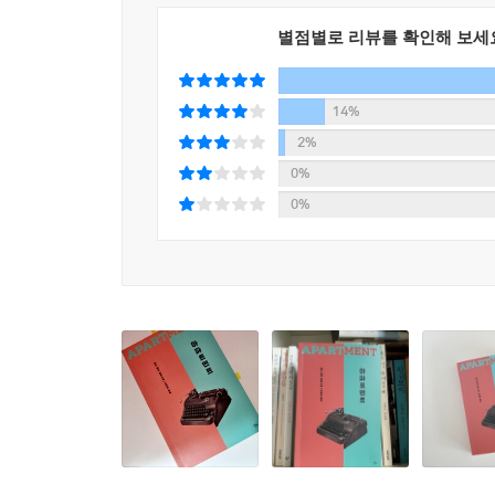
상징되는 ‘나’의 경제적 이점은 이 권력관계를 뒤
파국은 서서히 서막을 맞이한다.
별점별로 리뷰를 확인해 보세
14%
문학을 사랑한 청춘들의 우정과 야망
2%
그 다정한 시작과 수상한 균열과 날카로운 끝
0%
0%
외로움, 친밀감, 동경, 아슬아슬한 우정, 분노, 지
사이에 존재하는 섬세하고 복잡하고 다층적인 감
결말에 이르면 진하고 안타까운 여운이 남는다. 이 
눈에 보이는 묘사, 팽팽하게 이어지는 대화 등
고통이라니…” 요약하자면 『아파트먼트』는 소설 문
이야기하는 소설이면서, 자신이 길 잃은 영혼이라
작가를 통해 보여주는 논쟁적인 작품이라고 할 수 있
1996년, 웨인이 그려내는 외로운 화자는 컬럼
나누며 위로를 받는다. 그가 빌리에게 자신의 아파