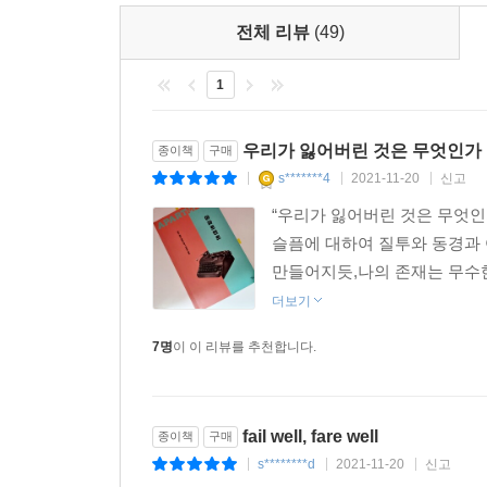
관한 질문들이 만들어내는 호된 시련으로 변한다. -
전체 리뷰
(49)
외로운 젊은이들의 어두운 감정에 깊이 개입한 
1
시작에서 끝까지를 따라간다. 작가는 이 역학의
머스크향의 칵테일―를 뛰어난 화가처럼 정확하게 
우리가 잃어버린 것은 무엇인가
종이책
구매
방식으로 희미하게 불편한 하나의 감정을 남긴다. -
s*******4
2021-11-20
신고
|
|
|
“우리가 잃어버린 것은 무엇인
조심스럽게 마련된 이 소설의 절정 부분에서 독자들은
슬픔에 대하여 질투와 동경과 
소설. 정신이 번쩍 들게 하는 절정 부분은 당신이 
만들어지듯,나의 존재는 무수한 
더보기
최고의 농담은 우리를 웃게 하는 동시에 슬픔을 느끼
꿰뚫어보는 작가의 용기가 돋보이는 꽉 짜인 이야기.
7명
이 이 리뷰를 추천합니다.
두 작가 지망생을 다루는 웨인의 이야기에는 이 
지적하자면 이 소설은 명민한 계급 소설이다. - 〈U
fail well, fare well
종이책
구매
s********d
2021-11-20
신고
|
|
|
테디 웨인의 소설은 독자를 때로는 유해한 인물