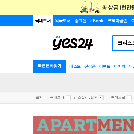
국내도서
외국도서
중고샵
eBook
크레마클럽
C
빠른분야찾기
베스트
신상품
이벤트
바이백
매
웰컴
국내도서
소설/시/희곡
영미소설