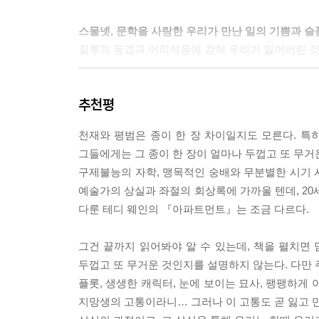
“누구도 내 무언가에 대해 이렇게 많은 관심을 쏟아준 적은
스물넷, 문학을 사랑한 우리가 만난 일의 기쁨과 
질투와 동경과 어리석음에 갇혀 우리가 잃어버린 
“근데 영원히, 라는 건 잘 모르겠어. 사람은 언제나 변할
시작은 기쁨이었다. 재능이 있지만 가난하고 보
빌리는 평생 동안 거리를 두고 사람들을 대해온 내가 신
추천평
풍족하지만 자신감의 부재로 인해 사람들을 멀리하고 
정확히는 나처럼 문학을 좋아하고, 나처럼 소설가가
나는 언제나 내 과거가 아닌 과거에, 다른 사람들의
천재와 평범은 종이 한 장 차이일지도 모른다. 
는 듯 가장 강렬하고 고통스러운 그리움을 느꼈다. --- 
그들에게는 그 종이 한 장이 얼마나 두껍고 또 무거
기쁨만은 아니었다. ‘나’는 빌리의 문학적 재능과 
구제불능의 자학, 맹목적인 숭배와 무분별한 시기 
하고 있을지언정 맨해튼의 제법 넓은 아파트에 살
성숙하지 못한 성인이 도시에서 도시로 움직일 때 
예술가의 상실과 좌절의 회상록에 가까울 텐데, 20
모든 혜택과 특권들을 몹시 불편해하는 인물이다. 
로부터 차단된 채 지리상의 지점들 사이를 떠도는 유예
다룬 테디 웨인의 『아파트먼트』는 조금 다르다.
자신을 충분히 좋아하지 못한다. 예비 작가로서도, 
진정성의 화신처럼 보이는 빌리가 나타난다. 미국
타인의 경계가 그려내는 특별한 윤곽선은 우리 자신의 
그건 끝까지 읽어봐야 알 수 있는데, 책을 펼치면 
일하면서 간신히 생계를 유지하고 있는 빌리의 놀라
두껍고 또 무거운 것인지를 설명하지 않는다. 다만 
합평 수업에서 “태어난 환경은 사실 우리가 어쩔 수
사람의 마음이라는 저수지가 끝없이 다시 채워 넣을 
플롯, 생생한 캐릭터, 눈에 보이는 묘사, 팽팽하게
이해하는 사람은 아무도 없을 거라는 거겠지”라고
사람이 되리라는 예감이 들었다.
지망생의 고통이라니… 그러나 이 고통도 곧 잃고 만
매혹된다. 평생 주변부에서 맴돌며, 자신이 ‘근본적