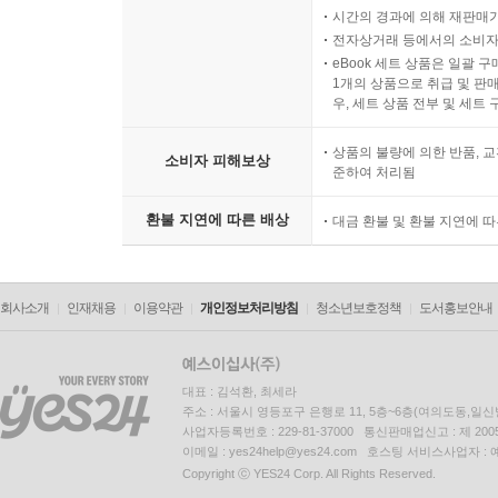
시간의 경과에 의해 재판매가
전자상거래 등에서의 소비자
eBook 세트 상품은 일괄 
1개의 상품으로 취급 및 판매
우, 세트 상품 전부 및 세트
상품의 불량에 의한 반품, 교
소비자 피해보상
준하여 처리됨
환불 지연에 따른 배상
대금 환불 및 환불 지연에 
회사소개
인재채용
이용약관
개인정보처리방침
청소년보호정책
도서홍보안내
대표 : 김석환, 최세라
주소 : 서울시 영등포구 은행로 11, 5층~6층(여의도동,일신
사업자등록번호 : 229-81-37000 통신판매업신고 : 제 200
이메일 : yes24help@yes24.com 호스팅 서비스사업자 :
Copyright ⓒ YES24 Corp. All Rights Reserved.