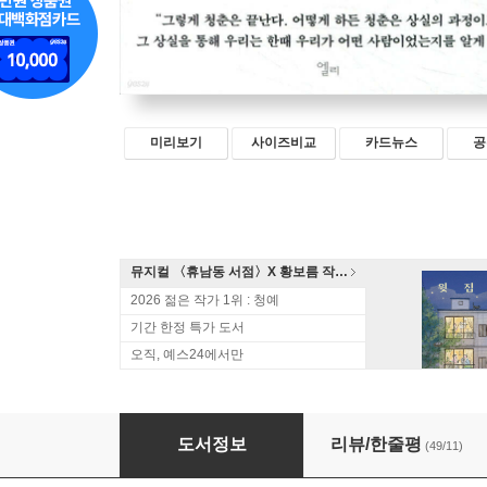
미리보기
사이즈비교
카드뉴스
공
뮤지컬 〈휴남동 서점〉X 황보름 작가 북토크
2026 젊은 작가 1위 : 청예
기간 한정 특가 도서
오직, 예스24에서만
아파트먼트
도서정보
리뷰/한줄평
(49/11)