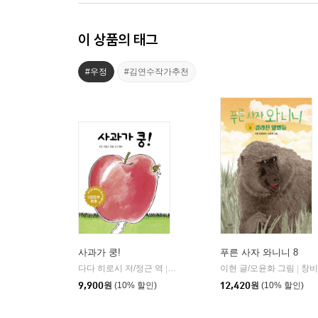
이 상품의 태그
#우정
#김연수작가추천
사과가 쿵!
푸른 사자 와니니 8
다다 히로시 저/정근 역
보림
이현 글/오윤화 그림
창비
|
|
9,900
원
(10% 할인)
12,420
원
(10% 할인)