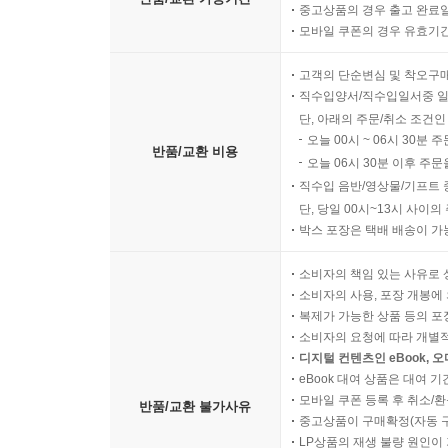
중고상품의 경우 출고 완료일
모바일 쿠폰의 경우 유효기간(
고객의 단순변심 및 착오구
직수입양서/직수입일서중 일
단, 아래의 주문/취소 조건인
오늘 00시 ~ 06시 30분 
반품/교환 비용
오늘 06시 30분 이후 주문
직수입 음반/영상물/기프트 
단, 당일 00시~13시 사이
박스 포장은 택배 배송이 가
소비자의 책임 있는 사유로 
소비자의 사용, 포장 개봉에 
복제가 가능한 상품 등의 포장을 
소비자의 요청에 따라 개별
디지털 컨텐츠인 eBook, 
eBook 대여 상품은 대여 기
모바일 쿠폰 등록 후 취소/환
반품/교환 불가사유
중고상품이 구매확정(자동 
LP상품의 재생 불량 원인이 기