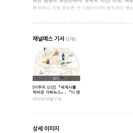
극한 경쟁의 최전선에서/ 도제의 시간/ 리셋, 새
투자에서 가장 중요한 건 사람이더라/ 헤지펀드 휴
Part3 절대수익을 추구하는 헤지펀드 매니저들
채널예스 기사
‘밸류트랩’에 빠지다/ 나는 틀리지 않았어/ 시장은 
(1개)
월스트리트 워라밸에 대하여/ 내가 잃은 것과 얻은 
Part4 월스트리트 다이어리
팔지 않는 세일즈맨 / 나는 ‘아시안’ 뱅커가 아니다
읽다
모여도 시작되는 사내정치/ 보드카 마티니의 비밀
[이주의 신간] 『세계사를
뒤바꾼 가짜뉴스』, 『디 앤
서』 외
2021년 02월 17일
Part5 제2의 본성으로 기르는 투자 DNA
투자심리에 지배당할 것인가, 심리를 지배할 것인
없지만 대응은 할 수 있다/ 1%가 말하는 투자의 본
상세 이미지