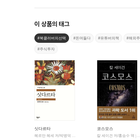
이 상품의 태그
#북클러버의선택
#돈며들다
#유튜버의책
#해외
#주식투자
싯다르타
코스모스
헤르만 헤세 저/박병덕 역
민음사
칼 세이건 저/홍승수 역
|
|