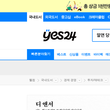
국내도서
외국도서
중고샵
eBook
크레마클럽
C
빠른분야찾기
베스트
신상품
이벤트
바이백
매
웰컴
국내도서
경제 경영
투자/재테크