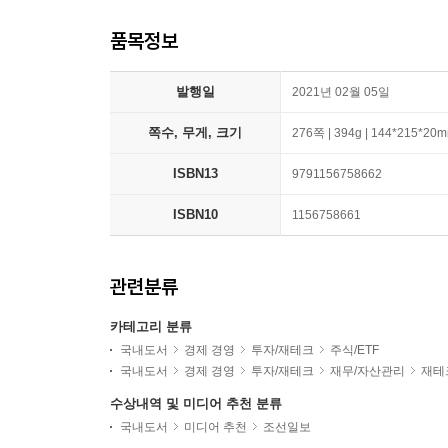
품목정보
발행일
2021년 02월 05일
쪽수, 무게, 크기
276쪽 | 394g | 144*215*20
ISBN13
9791156758662
ISBN10
1156758661
관련분류
카테고리 분류
국내도서
경제 경영
투자/재테크
주식/ETF
국내도서
경제 경영
투자/재테크
재무/자산관리
재테
수상내역 및 미디어 추천 분류
국내도서
미디어 추천
조선일보