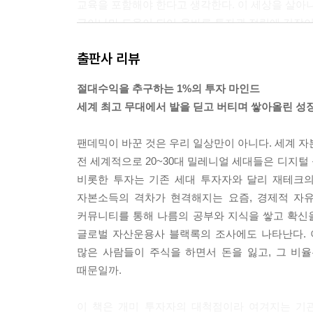
교육을 포함해야 한다고 생각한다. 이 세상을 살아나
금이나마 도움이 되어 올바른 투자관 정립에 길잡이가
의 주식을 사놓고 내일 당장 오를 것을 기대하는 사
출판사 리뷰
--- p.13
절대수익을 추구하는 1%의 투자 마인드
사람들은 역사적으로 반복되었던 금융위기에 대해 
세계 최고 무대에서 발을 딛고 버티며 쌓아올린 성
는 끔찍한 금융 재앙을 초래했던 투기심리와 그에 
--- p.31
팬데믹이 바꾼 것은 우리 일상만이 아니다. 세계 자
전 세계적으로 20~30대 밀레니얼 세대들은 디지털
헤지펀드의 대가인 조지 소로스(George Soros)의 
비롯한 투자는 기존 세대 투자자와 달리 재테크의
트레이딩 패턴을 예측하면서 선제적으로 행동하기 
자본소득의 격차가 현격해지는 요즘, 경제적 자유
용에 의한 끊임없는 변화라는 이론이다. 간혹 이를
커뮤니티를 통해 나름의 공부와 지식을 쌓고 확신을 
영역이라는 뜻이 아니다. 오히려 그 정반대다. 이미
글로벌 자산운용사 블랙록의 조사에도 나타난다. 
동이라는 뜻이다. 주식시장의 모든 플레이어들은 
많은 사람들이 주식을 하면서 돈을 잃고, 그 비
장을 상시적으로 변화시키기 때문에 애초에 무엇을 
때문일까.
아니라, 그러한 상황과 변수들에 대응하는 시장 참
--- p.154
이 책은 개미 투자자의 대척점이라 여겨지는 기