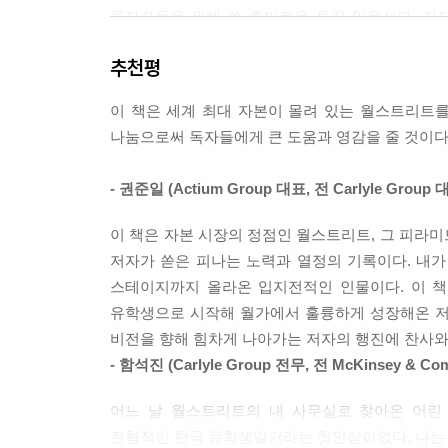
투자자들을 위해 쓴 흥미로운 투자 입문서다. 저자
베팅과 겜블링의 차이를 알고 있는가? 일상생활에서
반드시 포함해야 한다’고 주장한다. 우리 사회의 
경우의 수를 계산한 결과, 가장 승산이 있는 것으로
추천평
갖고 금융 지식의 보편화를 목표로 유튜브 및 저작 
정하에 움직인다. 겜블링은 다르다. 확률과 경우의 
모하게 움직이는 행위다. 그렇다면 주식 트레이딩은 
이 책은 세계 최대 자본이 몰려 있는 월스트리트
17만 구독자의 유튜브 채널 ‘뉴욕주민’과 베
세계는 확률 게임이 아니기 때문이다. 내가 판단한 
나눔으로써 독자들에게 큰 도움과 영감을 줄 것이다
기본지식과 인사이트를 제공한다면, 이번 책 『디
전략을 구상하면서 투자 수익률을 높이는 것이 트
투자에 대한 깨달음, 그리고 월스트리트의 최상위층
--- p.162
- 권준일 (Actium Group 대표, 전 Carlyle Grou
“나는 월스트리트의 전설이라 불리는 성공한 투자자
‘투자를 한다’는 건 흩어진 개별 트레이드 건들이 
이 책은 자본 시장의 정점인 월스트리트, 그 피라
좋은 사람이다. 그리고 전설적인 위치까지 올랐다
스로를 계속 자극하고 발전시키는 연속된 시간 속
저자가 쏟은 피나는 노력과 열정의 기록이다. 내
뒷모습들 또한 지켜봤다. 내게는 뉴스를 장식하는
안 된다. 내 포지션에 대한 장기적인 수익률을 극대
스테이지까지 올라온 입지전적인 인물이다. 이 책
월스트리트라는 세계에서 살아남으려고 발버둥을 치면
--- p.174
유학생으로 시작해 월가에서 훌륭하게 성장해온 저
등을 몇몇 업계 전문가들만이 소유하기에는 금융시장
비전을 향해 힘차게 나아가는 저자의 행진에 찬사와
나 같은 외국인도, 집안, 출신, 뭐 하나 내세울 
- 함석진 (Carlyle Group 전무, 전 McKinsey & 
기관이든, 개인이든, 투자는 결국 사람이 하는 행위
에 따른 보상이 주어진다.
설파했다. 따라서 설핏 익숙한 이야기라고 느낄 수도
어느 날 월스트리트의 내 사무실로 찾아온 어린
--- p.187
갖는 게 핵심인지 실제 월가에서 보고 겪고, 직접 
전형적인 한국 유학생일거라는 첫인상이었다. 나는 