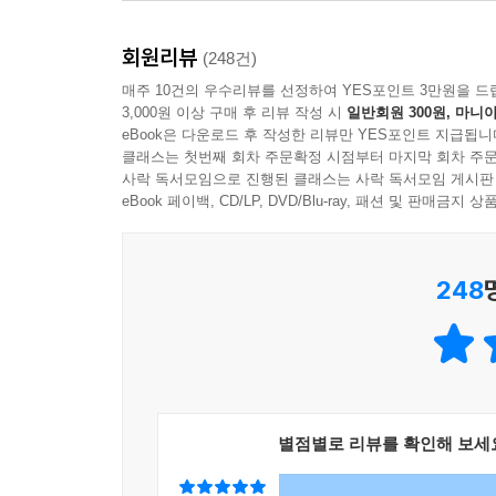
기록하고 발전시켜온 투자 일기의 설득력과 생생함
가질 수 있을지 궁금했다. 그 이후 사모펀드, 헤
나는 세일즈맨의 자세야말로 프로페셔널리즘의 가장 
공유하는 셈이다.
세계에서 성공할 수 있는 충분조건들을 갖췄음을 
다 높은 보너스를 받아야 하는지, 내가 왜 당신이 
회원리뷰
(248건)
읽어야 할 책이다.
게 무언가를 ‘판다’라는 단어가 주는 미묘하게 부정
매주 10건의 우수리뷰를 선정하여 YES포인트 3만원을 드
저자는 수익률을 좌우하는 판단편향에 대한 설명과
- John Song (Angel Capital 대표, 전 Tiger M
것은 매우 중요한 생존 능력이기 때문에, 큰 자산이
3,000원 이상 구매 후 리뷰 작성 시
일반회원 300원, 마니아
투자에서 실패를 하게 되는 주요한 원인을 살펴
eBook은 다운로드 후 작성한 리뷰만 YES포인트 지급됩니
는 굉장한 매력으로 다가왔다.
월스트리트에서도 1%에 속하는 펀드매니저들을 분석
클래스는 첫번째 회차 주문확정 시점부터 마지막 회차 주문
--- p.197
사락 독서모임으로 진행된 클래스는 사락 독서모임 게시판
eBook 페이백, CD/LP, DVD/Blu-ray, 패션 및 판매금
또한 『디 앤서』는 한국인 신분으로 세계 최고의 무
‘타조 효과ostrich effect’라는 말이 있다.
도중 2008년 금융위기를 맞으며 억대 빚을 지고
을 포착했을 때 회피하는 행동을 뜻한다. 타조가
씨티은행, JP모건 등의 투자은행과 부동산 사모
은 분명하다. 투자에 비유하자면, 내 포지션에 대
248
사회에 입성해 한 단계 한 단계 위로 올라서면서
하지 않는 것을 말한다. 실제로 사람들은 자신이 보
원하는 바를 이루기 위한 집념과 희생, 끝없는 노력
부터 회피하고 싶기 때문이다. 타조가 되지 않는 
객관화하는 습관이 중요하다.
저자는 이 책을 통해 ‘투자는 어렵다’고 다시 한
--- p.246~247
투자의 지름길이나 쉬운 공략법이 있다며 의욕을 
즉각적인 수익을 보장하는 해답을 원한다. 하지만
별점별로 리뷰를 확인해 보세
지키기 어렵기 때문에 ‘원칙’이라고 하는 것인지도 
차이를 확실히 구분 짓는다. 어떤 경우든 투자하는 
드는 유혹이 너무 많다. 아무도 투자가 쉽다고 말하