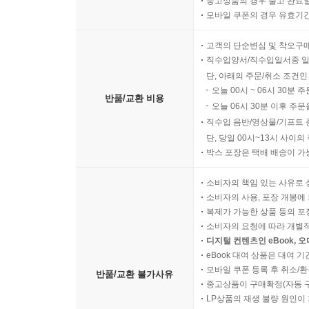
중고상품의 경우 출고 완료일
모바일 쿠폰의 경우 유효기간(
고객의 단순변심 및 착오구
직수입양서/직수입일서중 일
단, 아래의 주문/취소 조건인
오늘 00시 ~ 06시 30분 
반품/교환 비용
오늘 06시 30분 이후 주문
직수입 음반/영상물/기프트 
단, 당일 00시~13시 사이
박스 포장은 택배 배송이 가
소비자의 책임 있는 사유로 
소비자의 사용, 포장 개봉에 
복제가 가능한 상품 등의 포장을 
소비자의 요청에 따라 개별
디지털 컨텐츠인 eBook, 
eBook 대여 상품은 대여 기
모바일 쿠폰 등록 후 취소/환
반품/교환 불가사유
중고상품이 구매확정(자동 
LP상품의 재생 불량 원인이 기