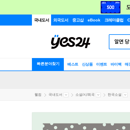
국내도서
외국도서
중고샵
eBook
크레마클럽
C
빠른분야찾기
베스트
신상품
이벤트
바이백
매
웰컴
국내도서
소설/시/희곡
한국소설