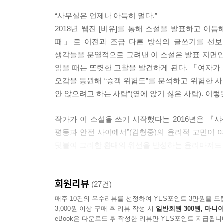
“사무실은 언제나 아득히 멀다.”
2018년 웹진 [비유]를 통해 소설을 발표하고 
때」로 이전과 조금 다른 방식의 글쓰기를 선보
생각들을 분열적으로 그려낸 이 소설은 발표 지면인
읽을 때는 또렷한 고찰을 발견하게 된다. 「여자가 
오감을 동원해 “승객 위험도”를 분석하고 위험한 사
안 앉으려고 하는 사람”(옆에 앉기 싫은 사람). 이
작가가 이 소설을 쓰기 시작했다는 2016년은 『샤
평등과 안전 사이에서”(김형중)의 윤리적 고민이 여
덧붙여 그러한 환대의 위선을 반성하는 윤리마저도 모두
“초기에는 분명 ‘여자는 공감하고, 남자는 경험하
회원리뷰
지금의 제 생각을 담은 부분도 거칠고 미해결된 채로
(27건)
아마 저에게만 중요할 것 같고요. 읽으시는 분들은 
매주 10건의 우수리뷰를 선정하여 YES포인트 3만원을 드
3,000원 이상 구매 후 리뷰 작성 시
일반회원 300원, 마니아
eBook은 다운로드 후 작성한 리뷰만 YES포인트 지급됩니
「인터뷰 이미상 × 조연정」에서