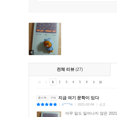
“우리는 기록하는 여자가 될 거야. 우리가 겪은 것이
전하영의 「그녀는 조명등 아래서 많은 시간을 보
공감대를 형성해온 ‘그’가 실은 세대만 같을 뿐 사
떠올린 나는, “모든 걸 다 소유하고서도 불행을 
열정적으로 동조할 수밖에 없었던 대학 시절을 되짚
4
이 소설을 사랑 이야기라고 말할 수 있다면 그 사랑의
“우리가 사랑했던 변질되고 고갈되어버린 것들. 잔
전체 리뷰
(27)
놓쳤던 진짜 의미를 깨닫는 일은 삶에서 ‘다음’을 바
1
2
3
4
5
6
““잘 장전된 리볼버를 건네듯 응원의 말을 보탠다.
문장을 읽으며 저도 모르게 울컥했던 기억이 있습니
지금 여기 문학이 있다
종이책
구매
힘을 깨닫고 금세 꼬리를 내립니다. 여성들의 글쓰
s*****m
2021-02-04
신고
|
|
|
누구도 쏠 필요가 없다 하더라도 말이죠.“
아무 일도 일어나지 않은 202
「인터뷰 전하영 × 강동호」에서