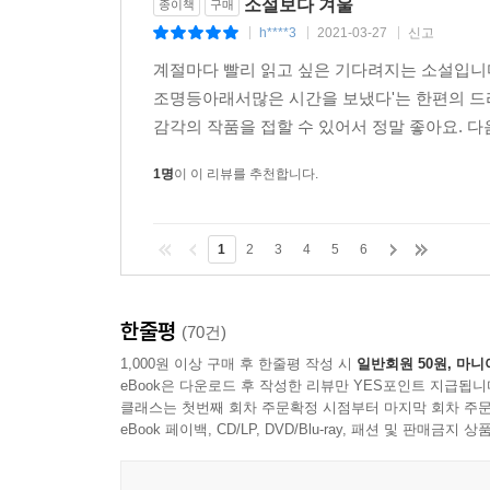
소설보다 겨울
종이책
구매
h****3
2021-03-27
신고
|
|
|
계절마다 빨리 읽고 싶은 기다려지는 소설입니다
조명등아래서많은 시간을 보냈다'는 한편의 드라
감각의 작품을 접할 수 있어서 정말 좋아요. 다음
1명
이 이 리뷰를 추천합니다.
1
2
3
4
5
6
한줄평
(70건)
1,000원 이상 구매 후 한줄평 작성 시
일반회원 50원, 마니
eBook은 다운로드 후 작성한 리뷰만 YES포인트 지급됩니
클래스는 첫번째 회차 주문확정 시점부터 마지막 회차 주문
eBook 페이백, CD/LP, DVD/Blu-ray, 패션 및 판매금