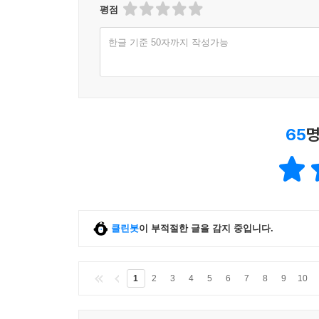
평점
한글 기준 50자까지 작성가능
65
명
클린봇
이 부적절한 글을 감지 중입니다.
1
2
3
4
5
6
7
8
9
10