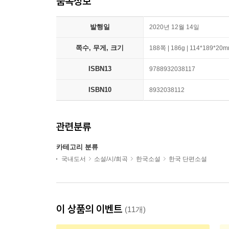
품목정보
발행일
2020년 12월 14일
쪽수, 무게, 크기
188쪽 | 186g | 114*189*20
ISBN13
9788932038117
ISBN10
8932038112
관련분류
카테고리 분류
국내도서
소설/시/희곡
한국소설
한국 단편소설
이 상품의 이벤트
(11개)