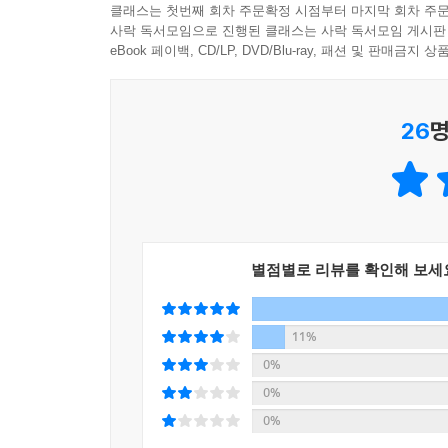
클래스는 첫번째 회차 주문확정 시점부터 마지막 회차 주문
사락 독서모임으로 진행된 클래스는 사락 독서모임 게시판
“사람들은 다들 비슷비슷하고, 아주 다르게 사는 
eBook 페이백, CD/LP, DVD/Blu-ray, 패션 및 판매금
누군가로부터 자기 자신을 발견하는 일이 견딜 수 없
26
명
임현의 「거의 하나였던 두 세계」는 윤리와 논리
항의하는 과정에서 몸싸움이 일어나 법적 분쟁이 벌
분쟁과 직접적인 관련은 없지만 그 연장선상에서 
지독한 악인이기보다 딱히 나쁜 의도 없이 자기도 
대화의 가능성이 생기는 반면, 논리적 기준이 없는
어떻게 가능한 것인가.” 임현은 특유의 세심함으
별점별로 리뷰를 확인해 보세
되짚어보고 재구성해봄으로써 기존의 의미를 재해석
인터뷰도 눈여겨볼 만하다.
11%
“소설은 대화적입니다. 대화를 할 때 나는 내가 
0%
가지고 같은 말도 다르게 이해하기 때문에 필연적
0%
같습니다. 무엇보다 피곤하거든요.”
0%
「인터뷰 임현 × 조효원」에서