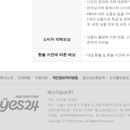
시간의 경과에 의해 재판매가
전자상거래 등에서의 소비자
eBook 세트 상품은 일괄 
1개의 상품으로 취급 및 판매
우, 세트 상품 전부 및 세트
상품의 불량에 의한 반품, 교
소비자 피해보상
준하여 처리됨
환불 지연에 따른 배상
대금 환불 및 환불 지연에 
회사소개
인재채용
이용약관
개인정보처리방침
청소년보호정책
도서홍보안내
대표 : 김석환, 최세라
주소 : 서울시 영등포구 은행로 11, 5층~6층(여의도동,일신
사업자등록번호 : 229-81-37000 통신판매업신고 : 제 200
이메일 : yes24help@yes24.com 호스팅 서비스사업자 :
Copyright ⓒ YES24 Corp. All Rights Reserved.