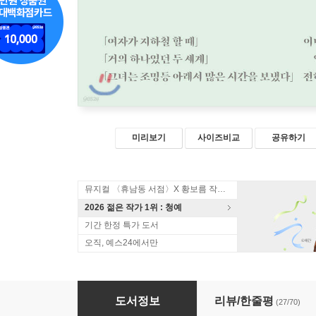
미리보기
사이즈비교
공유하기
뮤지컬 〈휴남동 서점〉X 황보름 작가 북토크
2026 젊은 작가 1위 : 청예
기간 한정 특가 도서
오직, 예스24에서만
소설 보다 : 겨울 2020
도서정보
리뷰/한줄평
(27/70)