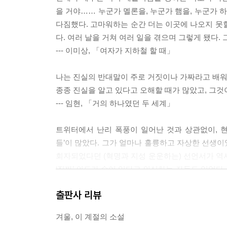
을 거야…… 누군가 멜론을, 누군가 햄을, 누군가
다짐했다. 고마워하는 순간 더는 이곳에 나오지 못
다. 여러 날을 거쳐 여러 일을 겪으며 그렇게 됐다.
--- 이미상, 「여자가 지하철 할 때」
나는 진실의 반대말이 주로 거짓이나 가짜라고 배워왔
종종 진실을 알고 있다고 오해할 때가 많았고, 그것
--- 임현, 「거의 하나였던 두 세계」
트위터에서 난리 폭풍이 일어난 것과 상관없이, 
들’이 많았다. 그가 얼마나 훌륭하고 자상한 선생
회자되었다던 (혁명과 지성 운운하는) 선언서가 역
‘진짜’ 의도가 숨어 있다고 의심하는 자들도 있었다.
는 많은 것을 이루었다. 그는 여전히 교수님이고, 
출판사 리뷰
가 대항했던 권위는 그 자신이 소화할 수 있을 정
겨울, 이 계절의 소설
--- 전하영, 「그녀는 조명등 아래서 많은 시간을 보냈다」