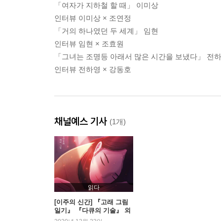
「여자가 지하철 할 때」 이미상
인터뷰 이미상 × 조연정
「거의 하나였던 두 세계」 임현
인터뷰 임현 × 조효원
「그녀는 조명등 아래서 많은 시간을 보냈다」 전
인터뷰 전하영 × 강동호
채널예스 기사
(1개)
읽다
[이주의 신간] 『고래 그림
일기』 『다큐의 기술』 외