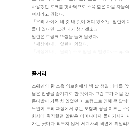
사용했던 포크를 혓바닥으로 스윽 핥은 다음 자물쇠 
여시라고 권했다.
「우리 사이에 네 것 내 것이 어디 있소?」 알란이 
들어 있다면, 그건 내가 챙기겠소.」
알란은 트렁크 뚜껑을 들어 올렸다.
「세상에나!」 알란이 외쳤다.
「세상에나!」 율리우스도 입을 딱 벌렸다. --- pp.35
「트루먼 대통령이 당신 이름의 정확한 철자를 알고
줄거리
거의 무아지경 상태에서 미합중국 대통령에게 자기 
말도 하지 못했다. 그 8분은 타에 엘란데르 수상이
스웨덴의 한 소읍 양로원에서 백 살 생일 파티를 앞
게 전화를 거는 데 필요한 시간이었다.
남은 인생을 즐기기로 한 것이다. 그런 그가 처음 
첫째, 즉각 알란 칼손에게 외교관 여권을 발급할 것.
돈다발이 가득 차 있었던 이 트렁크로 인해 큰 말썽
둘째, 칼손 씨가 조속히 귀국할 수 있게 조치할 것.
노인이 도피 과정에서 겪는 모험과 쌍을 이루는 소설
「하지만 이분은 주민 등록 번호도 없는걸요.」 제
회사에 취직했던 알란은 어머니마저 돌아가시자 세
「그 문제는 제3서기관이 알아서 해결하도록 하시오
가는 곳마다 의도치 않게 세계사의 격변에 휘말리
「하지만 제4서기관 같은 것은 없는데요. 제5서기