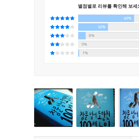
별점별로 리뷰를 확인해 보세
양로원을 빠져나온 그가 처음 찾아간 곳은 버스 터미
60%
피해 도망 길에 나서게 된다. 그 과정에서 평생 좀
[예쁜 언니] 구닐라 등 잡다한 무리가 그의 노정에
32%
형사반장이 급파된다. 백 세 노인 일행과 그들을
8%
도망치는 쪽이 여유롭기 그지없는 이 술래잡기는 신
0%
1%
노인이 도피 과정에서 겪는 모험과 쌍을 이루는 소설
알란은 험한 시대가 요구하는 그 기술 덕에 스웨덴
고향을 떠난 그는 스페인 내전에서 프랑코 장군의
아내를 위기에서 건져 내고, 스탈린에게 밉보여 
엄청난 사건과 고난이 끝없이 이어지는 와중에도 
그리고 행복한 삶을 살고자 하는 자유의지를 과연 그
이데올로기의 함정을 비웃는 정치적 중립성
작품 속 알란의 철학은 간단명료하다. 그는 푸짐
싫어한다. 모든 것이 이데올로기에 의해 움직이던 