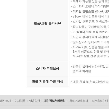
복제가 가능한 상품 등의 포장을 
소비자의 요청에 따라 개별
디지털 컨텐츠인 eBook, 
eBook 대여 상품은 대여 기
모바일 쿠폰 등록 후 취소/환
반품/교환 불가사유
중고상품이 구매확정(자동 
LP상품의 재생 불량 원인이 기
시간의 경과에 의해 재판매가
전자상거래 등에서의 소비자
eBook 세트 상품은 일괄 
1개의 상품으로 취급 및 판매
우, 세트 상품 전부 및 세트
상품의 불량에 의한 반품, 교
소비자 피해보상
준하여 처리됨
환불 지연에 따른 배상
대금 환불 및 환불 지연에 
회사소개
인재채용
이용약관
개인정보처리방침
청소년보호정책
도서홍보안내