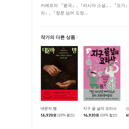
카레르의 『왕국』, 『러시아 소설』, 『요가』
자』, 『창문 넘어 도망...
작가의 다른 상품
대문자 뱀
지구 끝 날의 요리사
신
16,920
원
(10% 할인)
16,920
원
(10% 할인)
4