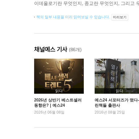
이데올로기란 무엇인지, 종교란 무엇인지, 그리고 
책의 일부 내용을 미리 읽어보실 수 있습니다.
미리보기
채널예스 기사
(86개)
읽다
읽다
2026년 상반기 베스트셀러
예스24 서포터즈가 떴다-
동향은? | 예스24
린책들 출판사
2026년 06월 08일
2016년 08월 25일