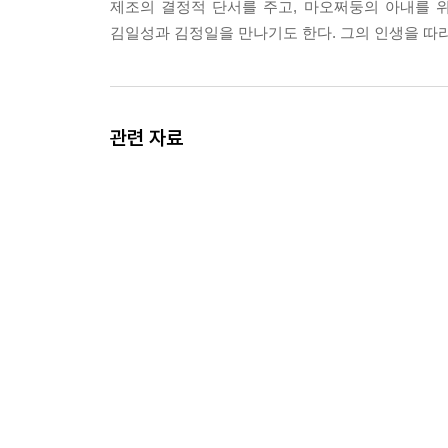
제조의 결정적 단서를 주고, 마오쩌둥의 아내를 
「그렇다면 결론이 뭐겠소?」 --- p.234
김일성과 김정일을 만나기도 한다. 그의 인생을 따라
중국이 대안이 될 수 있을까? 알란과 헤르베르트가
소련의 원수로 변신한 이후 한국의 강력한 이웃은 
라. (……) 알란은, 계획은 이 정도면 충분하다고 
관련 자료
굴 이유는 전혀 없으니까. 그런 다음 위원장 동무에
련해 달라고. 알란은 자신의 빈틈없는 계획에 만족했
--- p.341