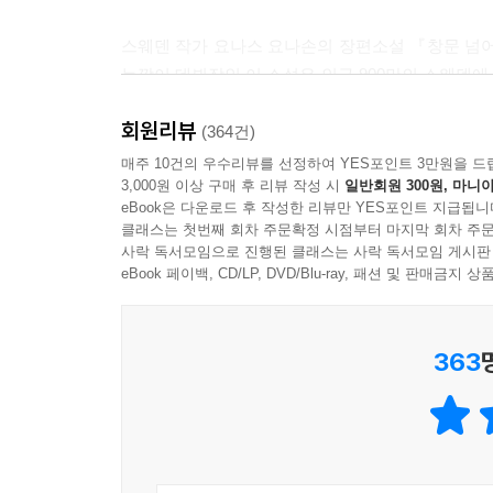
스웨덴 작가 요나스 요나손의 장편소설 『창문 넘어 
늦깎이 데뷔작인 이 소설은 인구 900만의 스웨덴에서 
각국에서 번역본이 속속 출간되고 있으며 영화로도 
회원리뷰
(364건)
『창문 넘어 도망친 100세 노인』은 1905년 
매주 10건의 우수리뷰를 선정하여 YES포인트 3만원을 드
3,000원 이상 구매 후 리뷰 작성 시
일반회원 300원, 마니아
작품이다. 급변하는 현대사의 주요 장면마다 본의
eBook은 다운로드 후 작성한 리뷰만 YES포인트 지급됩니
현장 속으로 빨려 들어가게 한다. 계속되는 우연과
클래스는 첫번째 회차 주문확정 시점부터 마지막 회차 주문
어느새 이데올로기란 무엇인지, 종교란 무엇인지,
사락 독서모임으로 진행된 클래스는 사락 독서모임 게시판
작품이다.
eBook 페이백, CD/LP, DVD/Blu-ray, 패션 및 판매금
현재와 과거가 경쾌하게 교차하는 이야기
363
이 작품은 이제 막 백 세가 된 노인 알란이 백 번
두 줄기의 이야기로 진행된다. 백 살 생일날 새로
코믹 미스터리 로드 무비와 세계사 다이제스트를 동
작품은 2005년 5월 2일 백 살 생일을 맞은 알란
인생을 즐기기로 결심한 것이다.