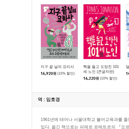
지구 끝 날의 요리사
핵을 들고 도망친 101
세 노인 (큰글자판)
16,920
원
(10% 할인)
1
14,220
원
(10% 할인)
역 :
임호경
1961년에 태어나 서울대학교 불어교육과를 졸
있다. 옮긴 책으로는 피에르 르메트르의 『오르