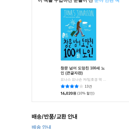
이 책을 구입하신 분들이 산
분야 연관 책
창문 넘어 도망친 100세 노
인 (큰글자판)
요나스 요나손 저/임호경 역
열린책들
|
13건
16,020
원
(10% 할인)
배송/반품/교환 안내
배송 안내