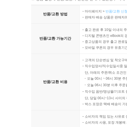
마이페이지 >
반품/교환 신청
반품/교환 방법
판매자 배송 상품은 판매자와
출고 완료 후 10일 이내의 
디지털 콘텐츠인 eBook의 
반품/교환 가능기간
중고상품의 경우 출고 완료일
모바일 쿠폰의 경우 유효기간(
고객의 단순변심 및 착오구
직수입양서/직수입일서중 일
단, 아래의 주문/취소 조건인
오늘 00시 ~ 06시 30분 
반품/교환 비용
오늘 06시 30분 이후 주문
직수입 음반/영상물/기프트 
단, 당일 00시~13시 사이
박스 포장은 택배 배송이 가
소비자의 책임 있는 사유로 
소비자의 사용, 포장 개봉에 