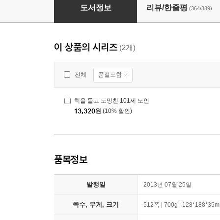
창문 넘어 도망친 100세 노인
도서정보
리뷰/한줄평
(364/389)
이 상품의 시리즈
(2개)
품절포함
전체
핵을 들고 도망친 101세 노인
13,320
원
(10% 할인)
품목정보
발행일
2013년 07월 25일
쪽수, 무게, 크기
512쪽 | 700g | 128*188*35