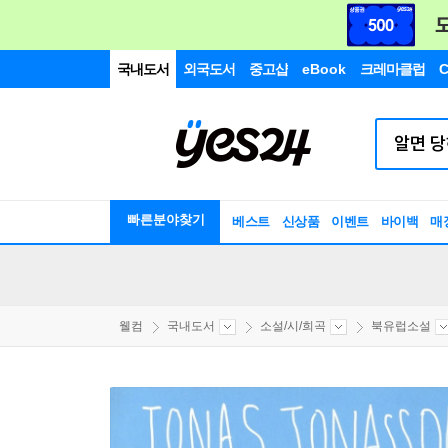
국내도서
외국도서
중고샵
eBook
크레마클럽
C
빠른분야찾기
베스트
신상품
이벤트
바이백
매
웰컴
국내도서
소설/시/희곡
북유럽소설