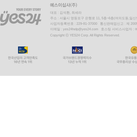
대표 : 김석환, 최세라
주소 : 서울시 영등포구 은행로 11, 5층~6층(여의도동,일신
사업자등록번호 : 229-81-37000 통신판매업신고 : 제 200
이메일 : yes24help@yes24.com 호스팅 서비스사업자 :
Copyright ⓒ YES24 Corp. All Rights Reserved.