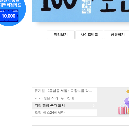
미리보기
사이즈비교
공유하기
뮤지컬 〈휴남동 서점〉X 황보름 작가 북토크
2026 젊은 작가 1위 : 청예
기간 한정 특가 도서
오직, 예스24에서만