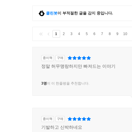
클린봇
이 부적절한 글을 감지 중입니다.
1
2
3
4
5
6
7
8
9
10
종이책
구매
정말 허무맹랑하지만 빠져드는 이야기
3명
이 이 한줄평을 추천합니다.
종이책
구매
기발하고 신박하네요