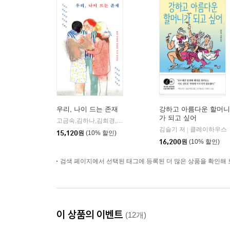
우리, 나이 드는 존재
강하고 아름다운 할머니
가 되고 싶어
고금숙,김하나,김희경,송은혜,신혜우,윤정원,이라영,정수윤,정희진 저
김슬기 저
클레이하우스
|
15,120
원
(10% 할인)
16,200
원
(10% 할인)
검색 페이지에서 선택된 태그에 등록된 더 많은 상품을 확인해 
이 상품의 이벤트
(12개)