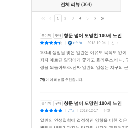
오히려 비현실적으로 느껴질 정도다. 우연히 세계
전체 리뷰
(364)
갖지 않는 백지 상태의 정신은 로버트 저메키스 
포레스트 검프나, 멍청하지는 않되 정치적 판단을 
1
2
3
4
5
많은 위정자들을 비판하기 위한 가장 효과적인 장치로
창문 넘어 도망친 100세 노인
종이책
구매
독자들이 별 생각 없이 백 년을 산 것처럼 보이는 
r****o
2018-10-04
신고
|
|
|
삶과 행복이며, 그 무엇의 이름으로도 이 삶과 행복
100세 생일을 맞은 알란은 이유도 목적도 없이
죄자 예르딘 일당에게 쫓기고 율리우스,베니, 
현대사의 주요 장면과 맞닥뜨리는 재미
생을 되돌아보죠.진짜 알란의 일생은 지구의 근
이 작품의 가장 큰 미덕은 뭐니 뭐니 해도 세계 현
따라가다 보면 어느새 현대사의 주요 사건들이 머릿속
7명
이 이 리뷰를 추천합니다.
최초로 핵폭탄을 개발한 미국은 사실 알란의 도움으
성공했다는 식이다. 또한 중국 국공 전쟁에서 어
민심의 상황도 그의 모험을 통해 엿볼 수 있다.
창문 넘어 도망친 100세 노인
종이책
구매
c**a
2018-12-17
신고
|
|
|
한국 독자들이 가장 관심을 가질 부분은 역시 알
거짓말이 들통 나는데, 이는 김정일이 후에 어느 
알란의 인생철학에 결정적인 영향을 미친 것은
역사까지 완전히 달라졌을지 모르는 일이다.
뿌리를 내리기까지는 약간의 시간이 필요했지만,