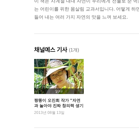
이 책은 사계절 내내 자연이 우리에게 선물로 준 
는 어린이를 위한 몸살림 교과서입니다. 어떻게 하면
들어 내는 여러 가지 자연의 맛을 느껴 보세요.
채널예스 기사
(1개)
읽다
짱뚱이 오진희 작가 “자연
과 놀아야 진짜 창의력 생기
죠”
2013년 08월 13일