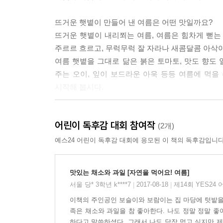
할머니는 사람들이 혼자만 먹으려고 싹쓸이를 하니
밭작물을 훔쳐 먹는 거래요. 사람도 동물도 서로 혼
뜨거운 햇볕이 만들어 낸 여름은 어떤 맛일까요?
뜨거운 햇볕이 내리쬐는 여름, 여름은 힘차게 뻗는
---본문 중에서
주르르 흐르고, 무럭무럭 잘 자라나 새콤달콤 아삭
여름 햇볕을 그대로 닮은 붉은 토마토, 맛도 향도 
주는 오이, 잎이 보드라운 아욱 등등 여름에 먹
시작해 봅시다.
여름에는 배추김치가 아닌 열무김치가 제격이에요
어린이 독후감 대회 참여작
요즘은 배추김치를 사시사철 먹지만, 옛날엔 계절
(2개)
시작하면 배춧속이 썩어서, 배추김치를 해 먹을 수
예스24 어린이 독후감 대회에 응모된 이 책의 독후감입니다
먹게 되었지요. 이렇게 사시사철 배추를 먹게 된 
그럼 산을 깎아 밭을 만들어야 하고 배추가 썩거나 
맛있는 채소와 과일 [자연을 먹어요! 여름]
그래서 여름엔 여름이 제철인 열무로 담근 열무김
서울 당* 3학년 k****7
2017-08-18
제14회 YES24
|
|
건강해지는 비결이니까요.
이책의 주인공인 보슬이와 보람이는 집 마당에 텃밭을 
족은 채소와 과일을 참 좋아한다. 나도 정말 정말 
자연의 나눔 법칙을 배워요
하다고 말씀하셨다. 그래서 나도 당장 먹고 싶지만 제