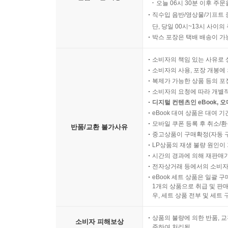
오늘 06시 30분 이후 주문
직수입 음반/영상물/기프트 
단, 당일 00시~13시 사이
박스 포장은 택배 배송이 가
소비자의 책임 있는 사유로 
소비자의 사용, 포장 개봉에 
복제가 가능한 상품 등의 포장을 
소비자의 요청에 따라 개별
디지털 컨텐츠인 eBook, 
eBook 대여 상품은 대여 기
모바일 쿠폰 등록 후 취소/환
반품/교환 불가사유
중고상품이 구매확정(자동 
LP상품의 재생 불량 원인이 기
시간의 경과에 의해 재판매가
전자상거래 등에서의 소비자
eBook 세트 상품은 일괄 
1개의 상품으로 취급 및 판매
우, 세트 상품 전부 및 세트
상품의 불량에 의한 반품, 교
소비자 피해보상
준하여 처리됨