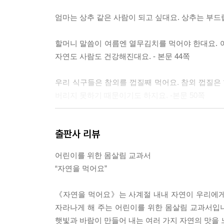
엄마는 상추 같은 사람이 되고 싶대요. 상추는 부드럽
할머니 말씀이 여름엔 열무김치를 먹어야 한대요. 
자연도 사람도 건강해진대요. - 본문 44쪽
우리 식구들은 참외를 껍질째 먹어요. 참외 껍질은 
버리지 못하기 때문이기도 하지요. -본문 50쪽
땡볕에 고추밭 매시는 우리 할머니. 더위에 지쳐서
출판사 리뷰
운 나시라고 텃밭이 키워 주는 선물은 아욱이지요.
-본문 62쪽
어린이를 위한 몸살림 교과서
“자연을 먹어요”
할머니는 가지가 정말 좋은 채소래요. 위장병에도 
작년에 가지 대를 삶은 물로 무좀 치료를 했어요.
《자연을 먹어요》는 사계절 내내 자연이 우리에게
- 본문 80쪽
자라나게 해 주는 어린이를 위한 몸살림 교과서입니
햇빛과 바람이 만들어 내는 여러 가지 자연의 맛을 