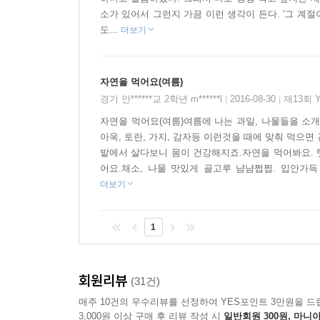
옛날 우리 선조들은 넉넉지 않은 형편에도 항상 
소가 있어서 그런지 가끔 이런 생각이 든다. '그 계
새참을 먹을 때는 고수레하고 외치면 음식을 땅에 
도...
더보기
하지만 요즘 사람들은 몸에 좋다고 하면 동물의 몫
굶주린 들짐승들이 마을로 내려와 밭작물을 훔쳐 먹
자연을 먹어요(여름)
자연에서 나는 모든 먹을거리들은 자연이 동물과 
경기 안******교 2학년 m******l
2016-08-30
제13회 
|
|
욕심부리지 말고, 동물과 사이좋게 나눠 먹으며 건
자연을 먹어요(여름)여름에 나는 과일, 나물들을 소개해 
아욱, 토란, 가지, 감자등 이런것을 때에 맞춰 먹으
밭에서 살다보니 몸이 건강해지죠.자연을 먹어봐요. 
어요.채소, 나물 맛있게 골고루 냠냠쩝쩝. 입안가득
더보기
1
회원리뷰
(31건)
매주 10건의 우수리뷰를 선정하여 YES포인트 3만원을 드
3,000원 이상 구매 후 리뷰 작성 시
일반회원 300원, 마니아