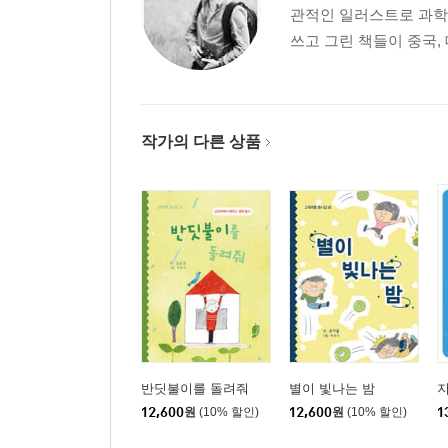
관적인 일러스트로 과학,
쓰고 그린 책들이 중국, 
작가의 다른 상품
반딧불이를 돌려줘
별이 빛나는 밤
지
12,600
원
(10% 할인)
12,600
원
(10% 할인)
1