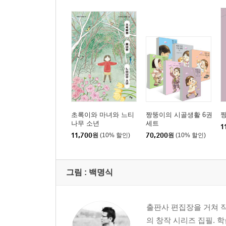
초록이와 마녀와 느티
짱뚱이의 시골생활 6권
짱
나무 소년
세트
1
11,700
원
(10% 할인)
70,200
원
(10% 할인)
그림 :
백명식
출판사 편집장을 거쳐 
의 창작 시리즈 집필. 