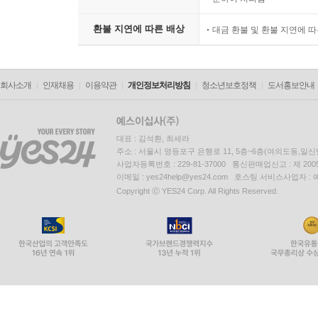
환불 지연에 따른 배상
대금 환불 및 환불 지연에 
회사소개
인재채용
이용약관
개인정보처리방침
청소년보호정책
도서홍보안내
대표 : 김석환, 최세라
주소 : 서울시 영등포구 은행로 11, 5층~6층(여의도동,일신
사업자등록번호 : 229-81-37000 통신판매업신고 : 제 200
이메일 : yes24help@yes24.com 호스팅 서비스사업자 :
Copyright ⓒ YES24 Corp. All Rights Reserved.