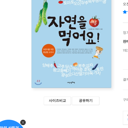
오
정
판
Y
결
구
사이즈비교
공유하기