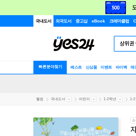
국내도서
외국도서
중고샵
eBook
크레마클럽
C
빠른분야찾기
베스트
신상품
이벤트
바이백
매
웰컴
국내도서
어린이
1-2학년
1-
소
자