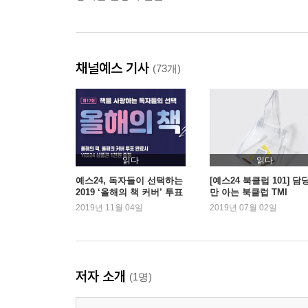
채널예스 기사
(73개)
읽다
읽다
예스24, 독자들이 선택하는
[예스24 북클럽 101] 담
2019 ‘올해의 책 커버’ 투표
만 아는 북클럽 TMI
실시
2019년 11월 04일
2019년 07월 02일
저자 소개
(1명)