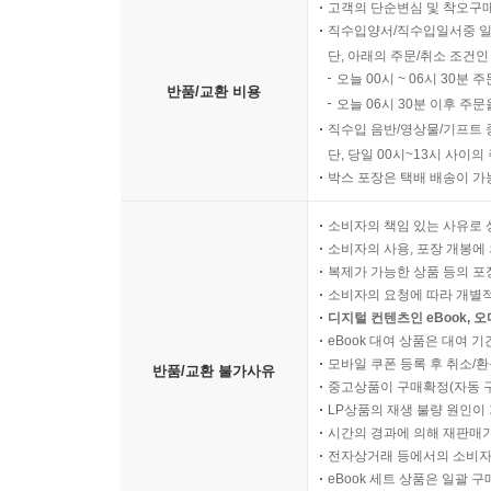
고객의 단순변심 및 착오구
직수입양서/직수입일서중 일
단, 아래의 주문/취소 조건인
오늘 00시 ~ 06시 30분 
반품/교환 비용
오늘 06시 30분 이후 주문
직수입 음반/영상물/기프트 
단, 당일 00시~13시 사이
박스 포장은 택배 배송이 가
소비자의 책임 있는 사유로 
소비자의 사용, 포장 개봉에 
복제가 가능한 상품 등의 포장을 
소비자의 요청에 따라 개별
디지털 컨텐츠인 eBook, 
eBook 대여 상품은 대여 기
모바일 쿠폰 등록 후 취소/환
반품/교환 불가사유
중고상품이 구매확정(자동 
LP상품의 재생 불량 원인이 기
시간의 경과에 의해 재판매가
전자상거래 등에서의 소비자
eBook 세트 상품은 일괄 