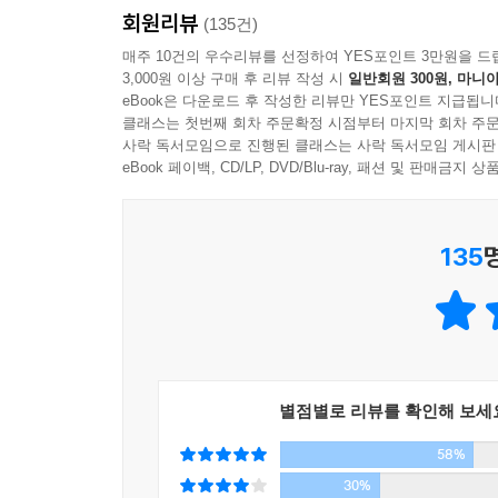
인가. 종이쪽에 그림을 그렸을 뿐인 돈이라는 허상
회원리뷰
작가가 신작 장편소설 『정글만리』와 함께 다시 
(135건)
주의―돈을 신으로 모신 이념이다. 그건 솔직담백
작가적 고민이 중국을 비롯한 세계 경제에 대한 통
매주 10건의 우수리뷰를 선정하여 YES포인트 3만원을 드
이 가지려고 총소리 나지 않게 벌이는 전쟁의 최전
3,000원 이상 구매 후 리뷰 작성 시
일반회원 300원, 마니아
구성되어 총 3,615매의 전 3권으로 완결되었다.
eBook은 다운로드 후 작성한 리뷰만 YES포인트 지급됩니
인가……. 그 물음 앞에서 자꾸만 커지는 것이 회의
건재한 모습을 보고 중국을 무대로 소설을 써봐야겠다
클래스는 첫번째 회차 주문확정 시점부터 마지막 회차 주문
어다닌 상사원들의 삶이란 결국 하잘것없는 퇴직금에
사락 독서모임으로 진행된 클래스는 사락 독서모임 게시판
0고개 넘기면서부터 얼음 덮인 비탈길에서 미끄러지
작가는 세계 경제의 중심이 되어 G2로 발돋움한 
eBook 페이백, CD/LP, DVD/Blu-ray, 패션 및 판매금
벌이는 숨막힐 듯한 경제전쟁을 흥미진진하게 그려낸다
---「우정의 비즈니스」 중에서
다종다양한 중국식 자본주의를 배경으로 펼쳐진다.
135
이와 더불어 급속한 개발이 빚어낸 공해 문제, 중
뒤로하고 대도시의 빈민으로 전락한 저소득 농민공
거대 비즈니스를 둘러싸고 경쟁하는 한국 대 일본,
흐르는 미묘한 감정까지를 적확하게 포착하고 있다
중국 전역을 답사하며 기본 구성을 다지고 본격적으
별점별로 리뷰를 확인해 보세
작품을 완성했고, 집필
58%
과 동시에 포털 사이트 네이버에 약 3개월 동안(3월
호흡했다. 작가 특유의 생생한 묘사, 박진감 넘치는 
30%