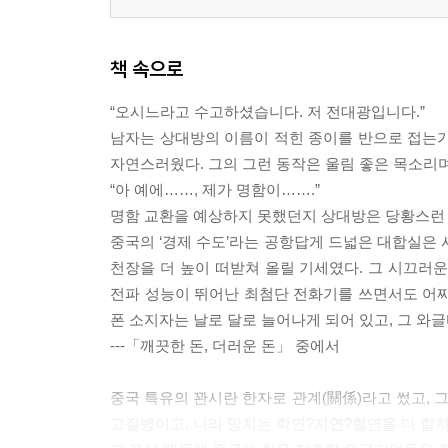
책 속으로
“오시느라고 수고하셨습니다. 저 전대광입니다.”
남자는 상대방의 이름이 적힌 종이를 반으로 접는가
자연스러웠다. 그의 그런 동작은 울림 좋은 목소리
“아 예에……, 제가 명함이…….”
명함 교환을 예상하지 못했던지 상대방은 당황스런 
중국의 ‘경제 수도’라는 공항답게 드넓은 대합실은 
천장을 더 높이 떠받쳐 올릴 기세였다. 그 시끄러
전파 성능이 뛰어난 최첨단 전화기를 쓰면서도 어찌
폰 소지자는 날로 달로 늘어나게 되어 있고, 그 와
---「깨끗한 돈, 더러운 돈」 중에서
중국 특유의 꽌시란 한자로 관계(關係)라고 썼고, 그
고질병이고, 나라 망치는 학연?지연?혈연을 다 합쳐