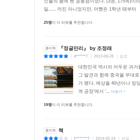
인들의 몸에 벤 공통점이었다. (3권, 175쪽
일...... 까진 아니었지만, 어쨌든 1학년 때부
25명
이 이 리뷰를 추천합니다.
『정글만리』 by 조정래
종이책
d******7
2013-09-26
신고
|
|
|
대한민국 역사의 어두운 과거
그 발견과 함께 중국을 무대로
가 됐다. 예상을 40년이나 앞
계 공장'에서 '...
더보기
19명
이 이 리뷰를 추천합니다.
책
종이책
t********7
2014-05-24
신고
|
|
|