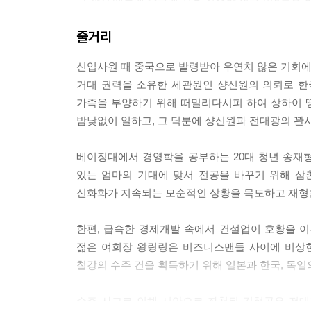
그 꽌시 때문에 중국에 처음 진출한 외국기업들은 한
야 했다.
줄거리
그런데 전대광은 요행히 샹신원과 꽌시가 맺어져 
비밀 보장이 된다는 것을 믿기 때문이었다. 전대광
신입사원 때 중국으로 발령받아 우연치 않은 기회에 
의 수출입 업무를 언제나 수월하게 풀어주었고, 그
거대 권력을 소유한 세관원인 샹신원의 의뢰로 한
---「내 인생의 주인은 나」 중에서
가족을 부양하기 위해 떠밀리다시피 하여 상하이 
밤낮없이 일하고, 그 덕분에 샹신원과 전대광의 꽌
“1977년 생, 중국 이름 왕링링, 미국 이름 소피
등……. 자네 추리력 좋잖아. 무슨 의혹이 들어?”
베이징대에서 경영학을 공부하는 20대 청년 송재형
어서 맞춰보라는 듯 이토 히데오는 도요토미 아라키
있는 엄마의 기대에 맞서 전공을 바꾸기 위해 
“히야 이것 봐라.” 구미 돋는다는 듯 도요토미 아라
신화화가 지속되는 모순적인 상황을 목도하고 재형은
이었다.
“서른넷이네, 뭘.”
한편, 급속한 경제개발 속에서 건설업이 호황을 
여지껏 말이 없던 이시하라 시로가 뚱하니 말했다.
젊은 여회장 왕링링은 비즈니스맨들 사이에 비상한
“이거야말로 의혹투성이의 문제녀 아닌가. 동 하버드
철강의 수주 건을 획득하기 위해 일본과 한국, 독
진 것은 또 뭐고, 2004년에 중국 진출이면 10년
로 그렇게 될 수가 없는 일이고, 그 집안은 도대체 
수주 사고로 인해 시안으로 좌천된 김현곤은 전대
도요토미 아라키가 못내 기분 상한다는 투로 말했다