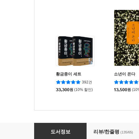
황금종이 세트
소년이 온다
392건
33,300
원
(10% 할인)
13,500
원
(10
정글만리 1
도서정보
리뷰/한줄평
(135/65)