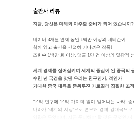
철강 납품을 의뢰받는다. 중국 정부의 서부대개발 
“그래, 아주 제대로 조목조목 짚었어. 꼭 탐정소설
출판사 리뷰
---「정글법칙, 약육강식」 중에서
프랑스 명품 회사 이사인 자크 카방은 광저우의 
지금, 당신은 미래와 마주할 준비가 되어 있습니까?
인건비를 이용해 유럽시장에 명품 액세서리와 장식
“옌링도 마오 주석이 신이라고 생각해?”
않은 리완싱은 자크 카방의 요구에 맞추어주지 않고
“나도 재형 씨가 그 문제 이상하게 생각하리라 짐작
네이버 3개월 연재 동안 1백만 이상의 네티즌이
건 정확한 말이 아니고 그분을 신으로 받들어도 좋지
함께 읽고 출간을 간절히 기다려온 작품!
듯 누구에겐가 빌고 싶을 때가 있잖아. 그런 때 떠
조회수 1백만 회 이상, 댓글 1만 건 이상의 열광적 
는 것처럼 찬찬히 말해 나갔다.
“왜 마오 주석이지? 예수는 중국과는 좀 거리가 멀
세계 경제를 집어삼키며 세계의 중심이 된 중국의 
이 많고 많잖아.”
수천 년 국경을 맞댄 우리는 친구인가, 적인가
“많지. 많지만 그 대상들은 너무 머나먼 세월 저쪽에
거대한 중국 대륙을 종횡무진 가로질러 집필한 조정
에 계시면서 큰 효험을 발휘하실 것 같고.”
“그분이 인간인 것을 뻔히 알면서도?”
‘14억 인구에 14억 가지의 일이 일어나는 나라’
송재형이 안타까운 표정을 지었다.
나라가 ‘세계의 시장’으로 변모해 경제 강대국으로
---「대학생들의 배짱」 중에서
영향은 무엇이며, 지금 준비해야 할 것은 무엇인가!
상사원의 삶이란 어쩌면 농부의 삶보다 더 허망한 
대한민국의 시대와 역사를 가로지르는 대하소설 