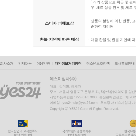
1개의 상품으로 취급 및 판매
우, 세트 상품 전부 및 세트
상품의 불량에 의한 반품, 교
소비자 피해보상
준하여 처리됨
환불 지연에 따른 배상
대금 환불 및 환불 지연에 
회사소개
인재채용
이용약관
개인정보처리방침
청소년보호정책
도서홍보안내
대표 : 김석환, 최세라
주소 : 서울시 영등포구 은행로 11, 5층~6층(여의도동,일신
사업자등록번호 : 229-81-37000 통신판매업신고 : 제 200
이메일 : yes24help@yes24.com 호스팅 서비스사업자 :
Copyright ⓒ YES24 Corp. All Rights Reserved.