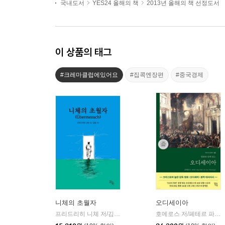
국내도서
YES24 올해의 책
2013년 올해의 책 선정도서
이 상품의 태그
#크레마클럽에있어요
#집콕엔장편
#중국경제
니체의 초월자
오디세이아
프리드리히 니체 저/김철 편역
히읏
호메로스 저/페테르 파울 루벤스 그림/박문재 역
|