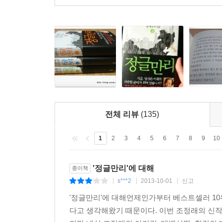
중국인들이 오늘을 이루어내는 동안 겪은 삶의 애환과
전체 리뷰
(135)
1
2
3
4
5
6
7
8
9
10
'정글만리'에 대해
종이책
s***2
2013-10-01
신고
|
|
|
'정글만리'에 대해언제인가부터 베스트셀러 10
다고 생각해왔기 때문이다. 이번 조정래의 신작 