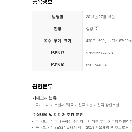
품목정보
발행일
2013년 07월 15일
판형
양장
쪽수, 무게, 크기
420쪽 | 590g | 127*187*30
ISBN13
9788965744023
ISBN10
8965744024
관련분류
카테고리 분류
국내도서
소설/시/희곡
한국소설
한국 장편소설
수상내역 및 미디어 추천 분류
국내도서
국내문학상 수상작
네티즌 추천 한국의 대표작
국내도서
YES24 올해의 책
2013년 올해의 책 후보도서