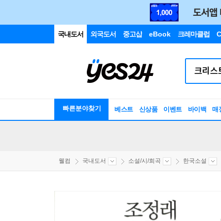
국내도서
외국도서
중고샵
eBook
크레마클럽
C
빠른분야찾기
베스트
신상품
이벤트
바이백
매
웰컴
국내도서
소설/시/희곡
한국소설