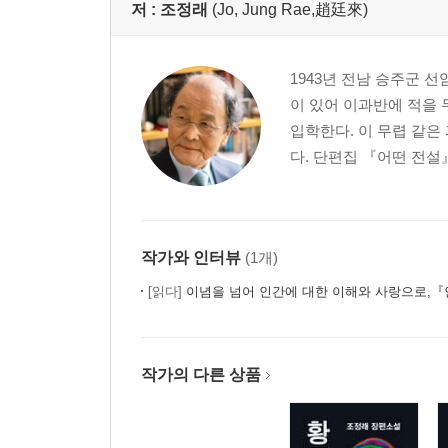
저 :
조정래
(Jo, Jung Rae,趙廷來)
1943년 전남 승주군 
이 있어 이과반에 적을
입학한다. 이 무렵 같은
다. 단편집 『어떤 전설』
작가와 인터뷰
(1개)
[읽다]
이념을 넘어 인간에 대한 이해와 사랑으로,『인간
작가의 다른 상품