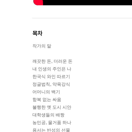
목차
작가의 말
깨끗한 돈, 더러운 돈
내 인생의 주인은 나
한국식 와인 따르기
정글법칙, 약육강식
어머니의 백기
항복 없는 싸움
불행한 옛 도시 시안
대학생들의 배짱
농민공, 물거품 하나
용서는 반성의 선물