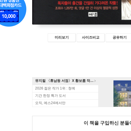
미리보기
사이즈비교
공유하기
뮤지컬 〈휴남동 서점〉X 황보름 작가 북토크
2026 젊은 작가 1위 : 청예
기간 한정 특가 도서
오직, 예스24에서만
이 책을 구입하신 분