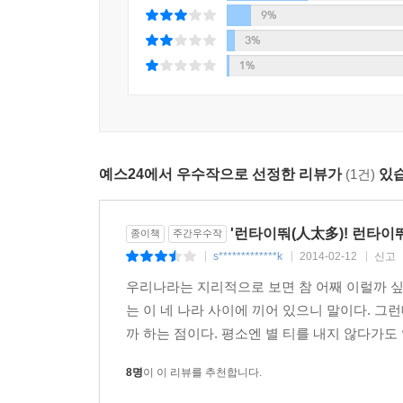
댓글을 기록했다.
9%
3%
작품 속 등장인물처럼 중국에 체류 중인 상사원
1%
노하우를, 한일관계나 한중관계에 관심이 적었던 
향수를, 생동하는 소설을 읽는 기쁨을 원하는 
주요서점에서 7만 세트, 총 21만 권을 선주문하여 초
“문학은 인간의 인간다운 삶을 위하여 인간에게 
예스24에서 우수작으로 선정한 리뷰가
(1건)
있습
21세기 한반도와 세계 경제 흐름 속에서 인간의
마련해 줄 것이다.
'런타이뚸(人太多)! 런타이뚸
종이책
주간우수작
작가의 말
s*************k
2014-02-12
신고
|
|
|
우리나라는 지리적으로 보면 참 어째 이럴까 싶을
지금 중국의 인구는 14억에 이르렀고, 중국은 G
는 이 네 나라 사이에 끼어 있으니 말이다. 그
40년이나 앞당겼기 때문이다. 그러나 그건 흔히 말하
까 하는 점이다. 평소엔 별 티를 내지 않다가도
그렇듯이.
이제 머지않아 중국이 G1이 되리라는 것을 부인
8명
이 이 리뷰를 추천합니다.
동시에 수천 년 동안 국경을 맞대온 우리 한반도와 