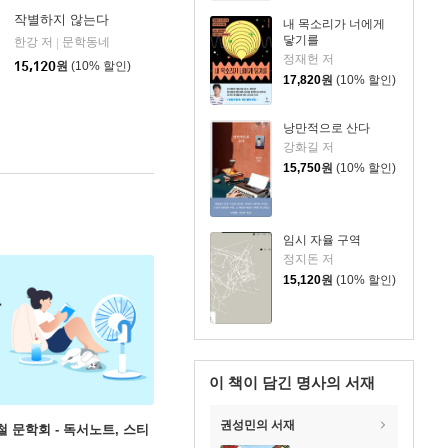
작별하지 않는다
내 목소리가 너에게
닿기를
한강 저
문학동네
|
정재헌 저
15,120
원
(10% 할인)
17,820
원
(10% 할인)
낭만적으로 산다
강화길 저
15,750
원
(10% 할인)
임시 자율 구역
정지돈 저
15,120
원
(10% 할인)
이 책이 담긴
명사의 서재
권성민의 서재
철 문학회 - 독서노트, 스티