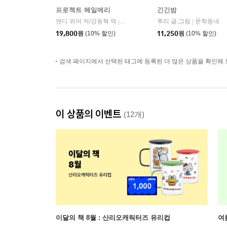
프로젝트 헤일메리
긴긴밤
앤디 위어 저/강동혁 역
알에이치코리아(RHK)
루리 글,그림
문학동네
|
|
19,800
원
(10% 할인)
11,250
원
(10% 할인)
검색 페이지에서 선택된 태그에 등록된 더 많은 상품을 확인해 
이 상품의 이벤트
(12개)
이달의 책 8월 : 산리오캐릭터즈 유리컵
여