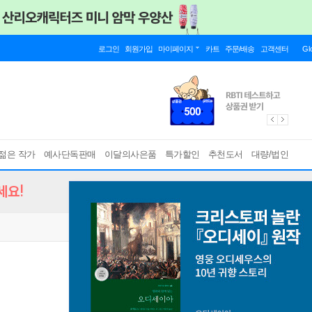
로그인
회원가입
마이페이지
카트
주문/배송
고객센터
Gl
젊은 작가
예사단독판매
이달의사은품
특가할인
추천도서
대량/법인
세요!