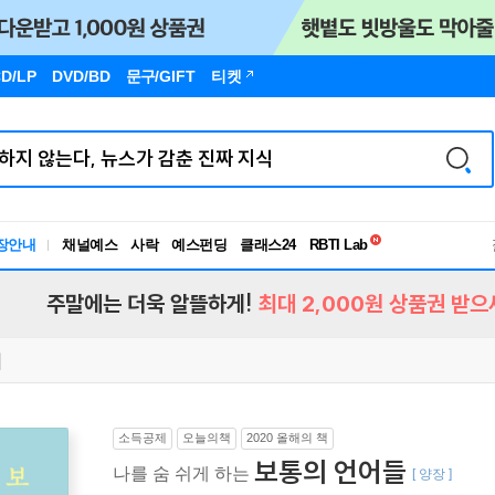
D/LP
DVD/BD
문구
/GIFT
티켓
독서유형검사
장안내
채널예스
사락
예스펀딩
클래스24
RBTI Lab
독서유형검사
주말에는 더욱 알뜰하게!
최대 2,000원 상품권 받으
소득공제
오늘의책
2020 올해의 책
보통의 언어들
나를 숨 쉬게 하는
[ 양장 ]