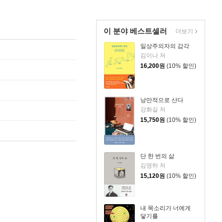
이 분야 베스트셀러
더보기
일상주의자의 감각
김이나 저
16,200
원
(10% 할인)
낭만적으로 산다
강화길 저
15,750
원
(10% 할인)
단 한 번의 삶
김영하 저
15,120
원
(10% 할인)
내 목소리가 너에게
닿기를