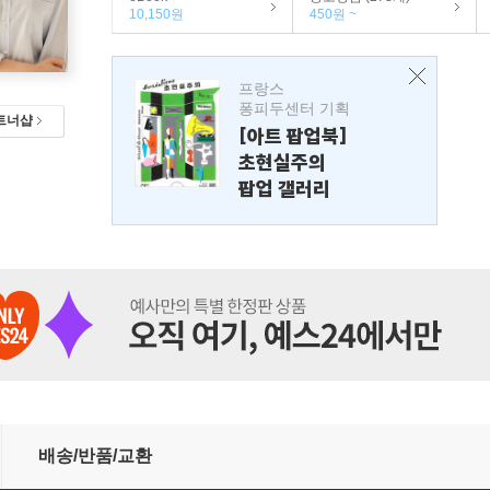
10,150원
450원 ~
프랑스
퐁피두센터 기획
트너샵
[아트 팝업북]
초현실주의
팝업 갤러리
배송/반품/교환