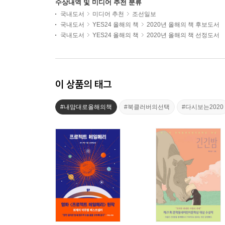
수상내역 및 미디어 추천 분류
국내도서
미디어 추천
조선일보
국내도서
YES24 올해의 책
2020년 올해의 책 후보도서
국내도서
YES24 올해의 책
2020년 올해의 책 선정도서
이 상품의 태그
#내맘대로올해의책
#북클러버의선택
#다시보는2020