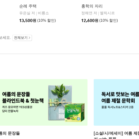
순례 주택
홍학의 자리
유은실 저
비룡소
정해연 저
엘릭시르
|
|
13,500
원
(10% 할인)
12,600
원
(10% 할인)
보세요.
전체보기
름의 문장들
[소설/시/에세이] 여름 제