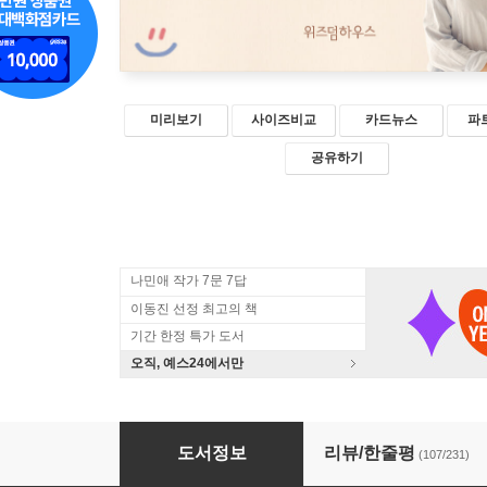
미리보기
사이즈비교
카드뉴스
파
공유하기
나민애 작가 7문 7답
이동진 선정 최고의 책
기간 한정 특가 도서
오직, 예스24에서만
보통의 언어들
도서정보
리뷰/한줄평
(107/231)