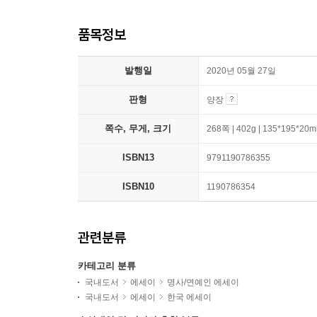
품목정보
발행일
2020년 05월 27일
판형
양장
쪽수, 무게, 크기
268쪽 | 402g | 135*195*20
ISBN13
9791190786355
ISBN10
1190786354
관련분류
카테고리 분류
국내도서
에세이
명사/연예인 에세이
국내도서
에세이
한국 에세이