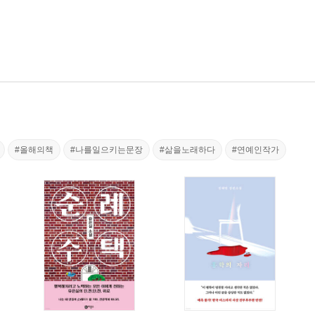
#올해의책
#나를일으키는문장
#삶을노래하다
#연예인작가