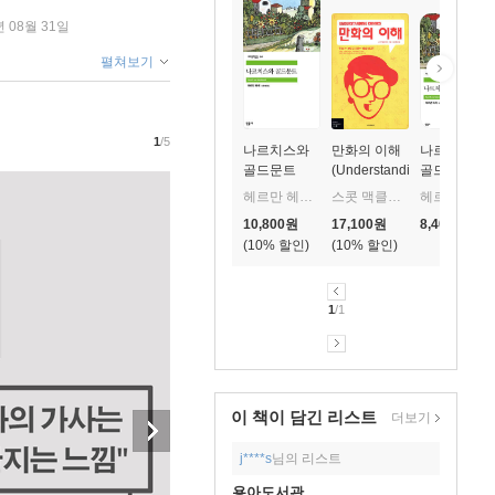
년 08월 31일
펼쳐보기
1
/5
나르치스와
만화의 이해
나르치스와
골드문트
(Understanding
골드문트 - 
Comics)
계문학전집
헤르만 헤세 저/임홍배 역
스콧 맥클라우드 저/김낙호 역
헤르만 헤세 저/임홍배 역
66
10,800
원
17,100
원
8,400
원
10
%
10
%
1
/1
이 책이 담긴
리스트
더보기
j****s
님의 리스트
용아도서관