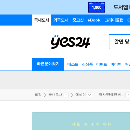
국내도서
외국도서
중고샵
eBook
크레마클럽
C
빠른분야찾기
베스트
신상품
이벤트
바이백
매
웰컴
국내도서
에세이
명사/연예인 에...