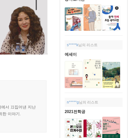
s*****k
님의 리스트
에세이
n*****g
님의 리스트
어에서 끄집어낸 지난
2021전학공
위한 이야기.