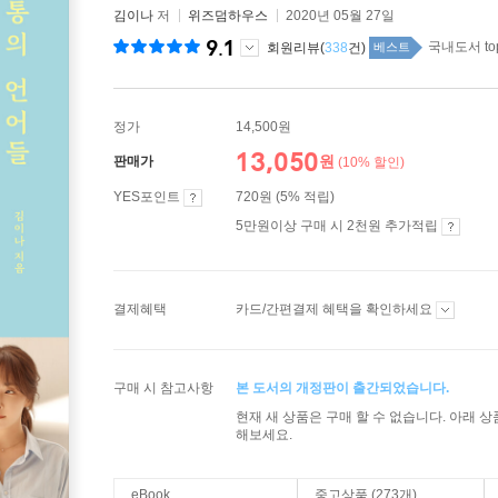
김이나
저
위즈덤하우스
2020년 05월 27일
9.1
국내도서 to
회원리뷰(
338
건)
베스트
정가
14,500원
13,050
원
판매가
(10% 할인)
YES포인트
720원 (5% 적립)
5만원이상 구매 시 2천원 추가적립
결제혜택
카드/간편결제 혜택을 확인하세요
구매 시 참고사항
본 도서의 개정판이 출간되었습니다.
현재 새 상품은 구매 할 수 없습니다. 아래 
해보세요.
eBook
중고상품 (273개)