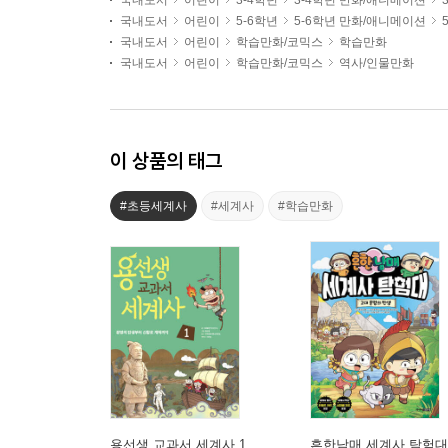
국내도서
어린이
3-4학년
3-4학년 만화/애니메이션
국내도서
어린이
5-6학년
5-6학년 만화/애니메이션
국내도서
어린이
학습만화/코믹스
학습만화
국내도서
어린이
학습만화/코믹스
역사/인물만화
이 상품의 태그
#초등세계사
#세계사
#학습만화
용선생 교과서 세계사 1
흔한남매 세계사 탐험대