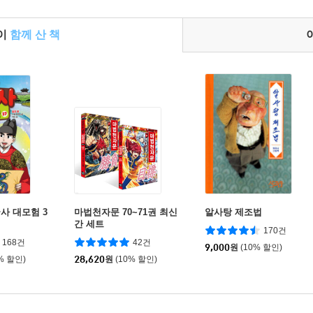
들이
함께 산 책
사 대모험 3
마법천자문 70~71권 최신
알사탕 제조법
간 세트
170건
168건
42건
9,000
원
(10% 할인)
% 할인)
28,620
원
(10% 할인)