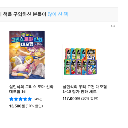
이 책을 구입하신 분들이
많이 산 책
1
/4
설민석의 그리스 로마 신화
설민석의 우리 고전 대모험
대모험 16
1~10 정가 인하 세트
117,000
원
(10% 할인)
149건
13,500
원
(10% 할인)