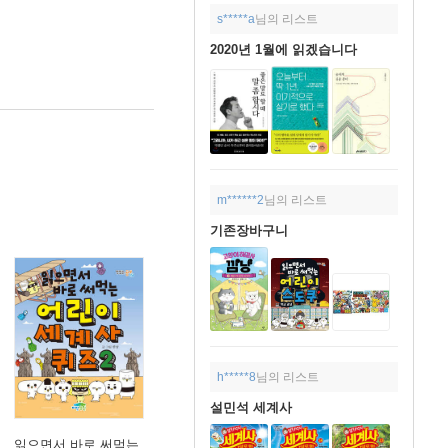
s*****a
님의 리스트
2020년 1월에 읽겠습니다
m******2
님의 리스트
기존장바구니
h*****8
님의 리스트
설민석 세계사
읽으면서 바로 써먹는