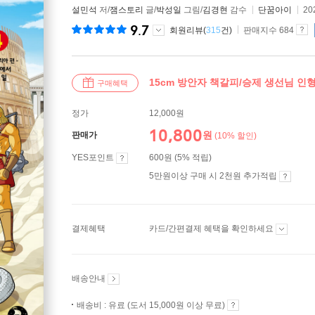
설민석
저/
잼스토리
글/
박성일
그림/
김경현
감수
단꿈아이
20
9.7
회원리뷰(
315
건)
판매지수 684
15cm 방안자 책갈피/승제 생선님 인형
구매혜택
정가
12,000원
10,800
원
판매가
(10% 할인)
YES포인트
600원 (5% 적립)
5만원이상 구매 시 2천원 추가적립
결제혜택
카드/간편결제 혜택을 확인하세요
배송안내
배송비 : 유료 (도서 15,000원 이상 무료)