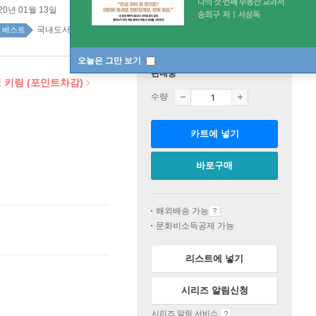
20년 01월 13일
국내도서 top20 4주
베스트
오늘은 그만 보기
판매중
 키링 (포인트차감)
수량
카트에 넣기
바로구매
해외배송 가능
문화비소득공제 가능
리스트에 넣기
시리즈 알림신청
시리즈 알림 서비스