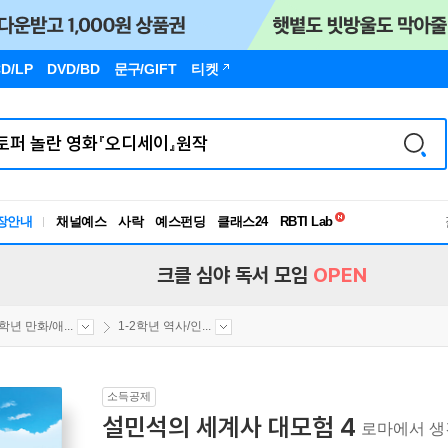
D/LP
DVD/BD
문구
/GIFT
티켓
독서유형검사
RBTI Lab
장안내
채널예스
사락
예스펀딩
클래스24
독서유형검사
크클 심야 독서 모임
OPEN
2학년 만화/애...
1-2학년 역사/인...
소득공제
설민석의 세계사 대모험 4
로마에서 생