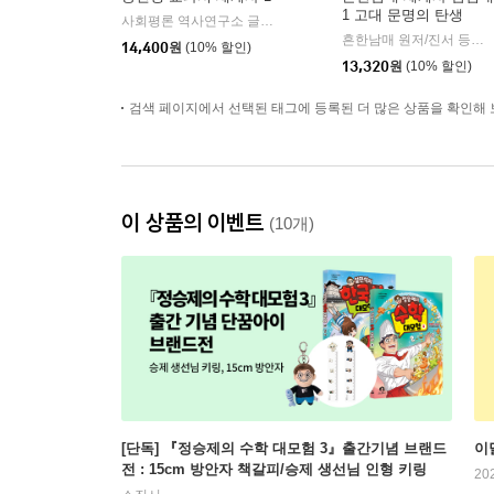
1 고대 문명의 탄생
사회평론 역사연구소 글/뭉선생,이우일 그림/전국초등사회교과모임 감수
흔한남매 원저/진서 등저/팀키즈 그림/곽민수,흔한컴퍼니 감수/전국역사교사모임 세계사 분과 기획
14,400
원
(10% 할인)
13,320
원
(10% 할인)
검색 페이지에서 선택된 태그에 등록된 더 많은 상품을 확인해 
이 상품의 이벤트
(10개)
[단독] 『정승제의 수학 대모험 3』출간기념 브랜드
이
전 : 15cm 방안자 책갈피/승제 생선님 인형 키링
20