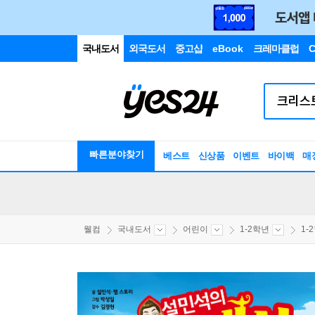
국내도서
외국도서
중고샵
eBook
크레마클럽
C
빠른분야찾기
베스트
신상품
이벤트
바이백
매
웰컴
국내도서
어린이
1-2학년
1-