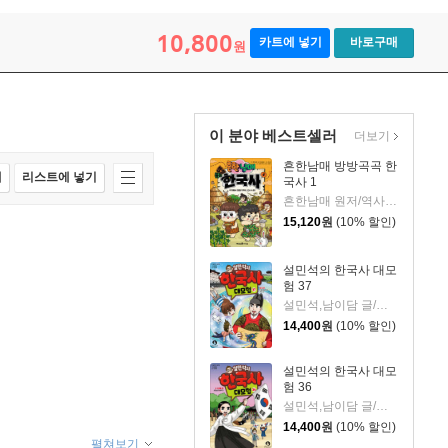
10,800
카트에 넣기
바로구매
원
이 분야 베스트셀러
더보기
흔한남매 방방곡곡 한
매
리스트에 넣기
국사 1
흔한남매 원저/역사곰돌이 글/유난희 그림/미래엔 역사 교과서 집필진,흔한컴퍼니 감수
15,120
원
(10% 할인)
설민석의 한국사 대모
험 37
설민석,남이담 글/정현희 그림/강석화 감수
14,400
원
(10% 할인)
설민석의 한국사 대모
험 36
설민석,남이담 글/정현희 그림/강석화 감수
14,400
원
(10% 할인)
펼쳐보기