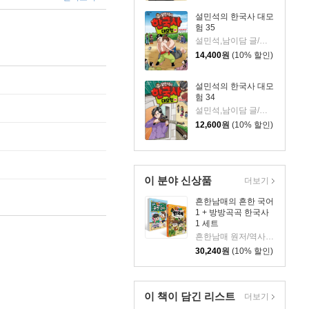
설민석의 한국사 대모
험 35
설민석,남이담 글/정현희 그림/강석화 감수
14,400
원
(10% 할인)
설민석의 한국사 대모
험 34
설민석,남이담 글/정현희 그림/강석화 감수
12,600
원
(10% 할인)
이 분야 신상품
더보기
흔한남매의 흔한 국어
1 + 방방곡곡 한국사
1 세트
흔한남매 원저/역사곰돌이 글/유난희 그림
30,240
원
(10% 할인)
이 책이 담긴
리스트
더보기