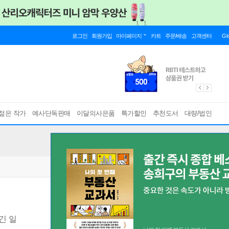
로그인
회원가입
마이페이지
카트
주문/배송
고객센터
Gl
젊은 작가
예사단독판매
이달의사은품
특가할인
추천도서
대량/법인
긴 일