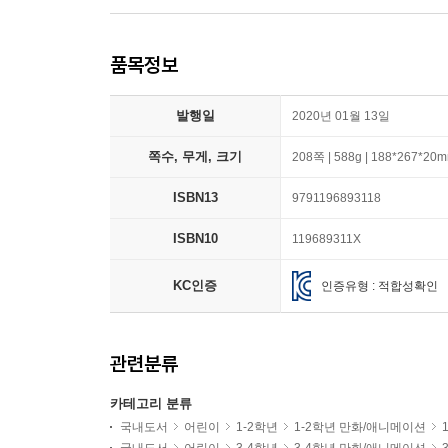
품목정보
발행일
2020년 01월 13일
쪽수, 무게, 크기
208쪽 | 588g | 188*267*20
ISBN13
9791196893118
ISBN10
119689311X
KC인증
인증유형 : 적합성확인
관련분류
카테고리 분류
국내도서
어린이
1-2학년
1-2학년 만화/애니메이션