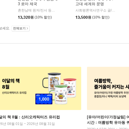
3 로마 제국
고대 세계와 문명
사회평론
|
흔한남매 원저/진서 등저/팀키즈 그림/흔한컴퍼니 감수/전국역사교사모임 세계사 분과 기획
주니어김영
사회평론역사연구소 글/팀키즈 그림/정기문 감수
|
13,320
원
(10% 할인)
13,500
원
(10% 할인)
보세요.
전체보기
달의 책 8월 : 산리오캐릭터즈 유리컵
[유아/어린이/가정살림] 
시간 : 여름방학 유아동 
26년 08월 01일 ~ 2026년 08월 31일