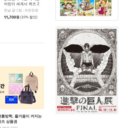
어린이 세계사 퀴즈 2
사
한날 글그림
사회평론주니어
파란정원
주니어김영사
|
|
|
11,700
원
(10% 할인)
여름방학, 줄거움이 커지는
퀴즈 상품권