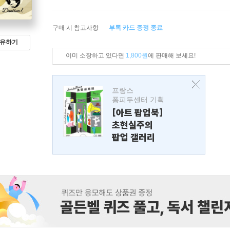
구매 시 참고사항
부록 카드 증정 종료
유하기
이미 소장하고 있다면
1,800원
에 판매해 보세요!
프랑스
퐁피두센터 기획
[아트 팝업북]
초현실주의
팝업 갤러리