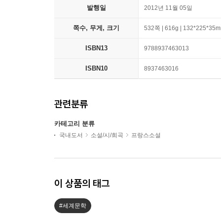
발행일
2012년 11월 05일
쪽수, 무게, 크기
532쪽 | 616g | 132*225*35
ISBN13
9788937463013
ISBN10
8937463016
관련분류
카테고리 분류
국내도서
소설/시/희곡
프랑스소설
이 상품의 태그
#세계문학