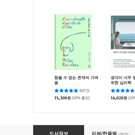
참을 수 없는 존재의 가벼
생각이 너무 
움
위한 심리학
637건
15,300
원
(10% 할인)
16,020
원
(10
레 미제라블 1
도서정보
리뷰/한줄평
(28/15)