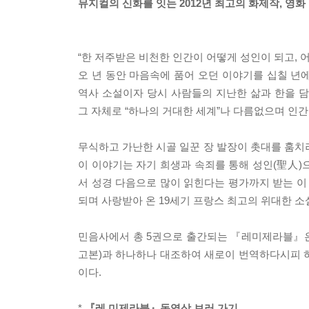
뮤지컬의 신화를 잇는 2012년 최고의 화제작, 영
“한 저주받은 비천한 인간이 어떻게 성인이 되고, 
오 년 동안 마음속에 품어 오던 이야기를 십칠 년에
역사 소설이자 당시 사람들의 지난한 삶과 한을 
그 자체로 “하나의 거대한 세계”나 다름없으며 인간
무식하고 가난한 시골 일꾼 장 발장이 촛대를 훔치
이 이야기는 자기 희생과 속죄를 통해 성인(聖人)
서 성경 다음으로 많이 읽힌다는 평가까지 받는 이
되며 사랑받아 온 19세기 프랑스 최고의 위대한 소
민음사에서 총 5권으로 출간되는 『레미제라블』은 원로 불문학
고본)과 하나하나 대조하여 새로이 번역하다시피 하
이다.
*
『레 미제라블』동영상 보러 가기