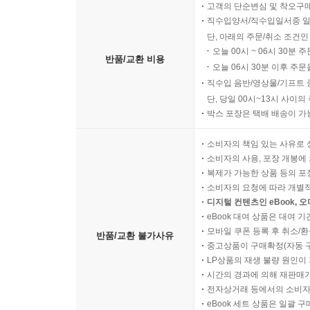
고객의 단순변심 및 착오구
직수입양서/직수입일서중 일
단, 아래의 주문/취소 조건인
오늘 00시 ~ 06시 30분 
반품/교환 비용
오늘 06시 30분 이후 주문
직수입 음반/영상물/기프트 
단, 당일 00시~13시 사이
박스 포장은 택배 배송이 가
소비자의 책임 있는 사유로 
소비자의 사용, 포장 개봉에 
복제가 가능한 상품 등의 포장을 
소비자의 요청에 따라 개별
디지털 컨텐츠인 eBook, 
eBook 대여 상품은 대여 기
모바일 쿠폰 등록 후 취소/환
반품/교환 불가사유
중고상품이 구매확정(자동 
LP상품의 재생 불량 원인이 기
시간의 경과에 의해 재판매가
전자상거래 등에서의 소비자
eBook 세트 상품은 일괄 