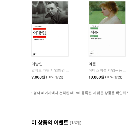
이방인
여름
알베르 카뮈 저/김화영 역
민음사
이디스 워튼 저/김욱동 역
|
|
9,000
원
(10% 할인)
10,800
원
(10% 할인)
검색 페이지에서 선택된 태그에 등록된 더 많은 상품을 확인해 
이 상품의 이벤트
(13개)