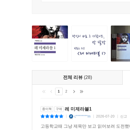
전체 리뷰
(28)
1
2
레 미제라블1
종이책
구매
c********m
2026-07-20
신고
|
|
|
고등학교때 그냥 제목만 보고 읽어보려 도전했