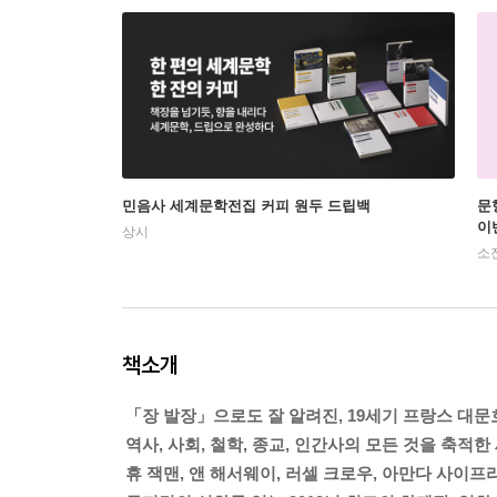
민음사 세계문학전집 커피 원두 드립백
문
이
상시
소
책소개
「장 발장」으로도 잘 알려진, 19세기 프랑스 대
역사, 사회, 철학, 종교, 인간사의 모든 것을 축적한
휴 잭맨, 앤 해서웨이, 러셀 크로우, 아만다 사이프