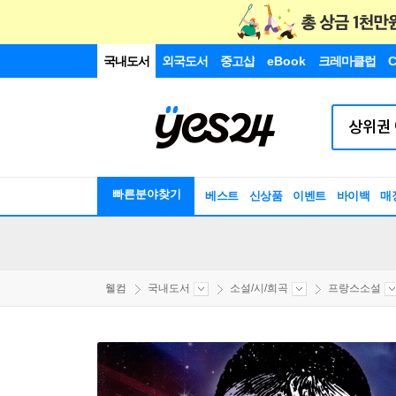
국내도서
외국도서
중고샵
eBook
크레마클럽
C
빠른분야찾기
베스트
신상품
이벤트
바이백
매
웰컴
국내도서
소설/시/희곡
프랑스소설