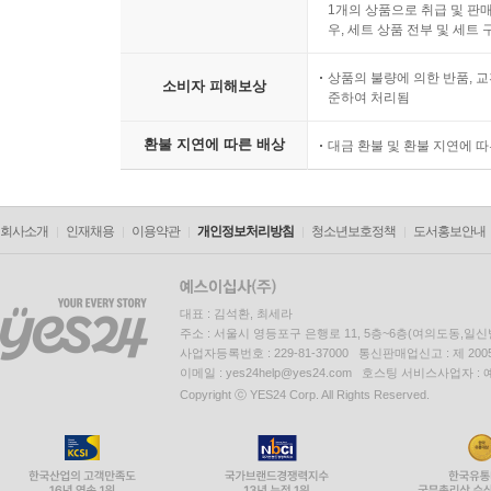
1개의 상품으로 취급 및 판매
우, 세트 상품 전부 및 세트
상품의 불량에 의한 반품, 교
소비자 피해보상
준하여 처리됨
환불 지연에 따른 배상
대금 환불 및 환불 지연에 
회사소개
인재채용
이용약관
개인정보처리방침
청소년보호정책
도서홍보안내
대표 : 김석환, 최세라
주소 : 서울시 영등포구 은행로 11, 5층~6층(여의도동,일신
사업자등록번호 : 229-81-37000 통신판매업신고 : 제 200
이메일 : yes24help@yes24.com 호스팅 서비스사업자 :
Copyright ⓒ YES24 Corp. All Rights Reserved.