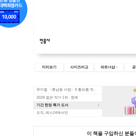
미리보기
사이즈비교
파트너샵
공
뮤지컬 〈휴남동 서점〉X 황보름 작가 북토크
2026 젊은 작가 1위 : 청예
기간 한정 특가 도서
오직, 예스24에서만
이 책을 구입하신 분