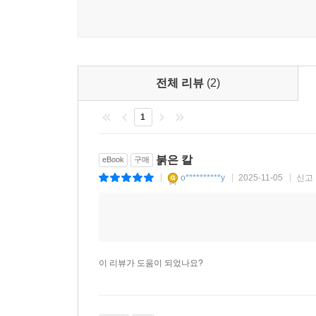
채 놓아주지 않는다는 것만큼은 분명해 보입니다. 그
“어쨌든 전쟁의 이야기, 싸우는 이야기라는 점은 
이야기로 조금씩 자리가 잡혀갔다. 어떤 투쟁이든 그
알지 못한다. 글을 쓰면서 나는 세월호 1주기를 많
전체 리뷰
(2)
것, 차벽 위로 물대포가 솟아오르고 차벽 사이로는
1
다가올 때 옆에 함께 앉아 있던 세월호 어머님하
전광판 아래로 굴뚝 아래로 행진하던 것을 생각했다.
붉은 칼
eBook
구매
『붉은 칼』은 17세기의 전쟁 이야기를 모티브로,
o**********y
2025-11-05
신고
|
|
|
벌어지고 있는 전쟁을 말하고 싶었는지 모르겠습니
현장으로, 싸움으로 내몰린 그 모든 한 개인 개
내몰리는 이 소설의 마지막 결말은 그래서 더욱 
것을요.
이 리뷰가 도움이 되었나요?
“탄핵 가결안이 통과되었을 때 국회 앞에 모여 
생각했다. 그러나 한 개인은 정말로 작고, 그 개