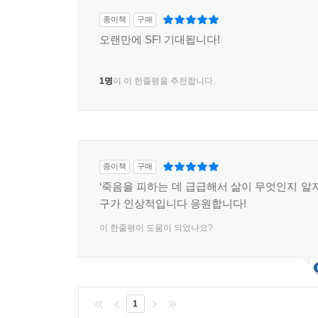
완벽한 이야기이기도 하다. 1차 나선정벌을 이
종이책
구매
전투방식도 전부 다른 러시아의 군대를 처음 마주쳤
오랜만에 SF! 기대됩니다!
싸우다 이국땅에서 스러진 동료들의 죽음을 애도하
비통해한 것, 부하들의 목숨을 담보로 청나라에 
1명
이 이 한줄평을 추천합니다.
그리고 군인으로서 무기에 관심을 보여 비싼 털가죽
좋은 사람이었던 것 같다.
그래서 나는 나선정벌의 이야기를 바탕으로 소설을 
원인 제공자인 청 제국(1618~1924)이다. 그
종이책
구매
이야기가 되어갔다. 그러나 소설이란 원래 그런 것이
‘죽음을 피하는 데 급급해서 삶이 무엇인지 알지
구가 인상적입니다 응원합니다!
어쨌든 전쟁의 이야기, 싸우는 이야기라는 점은 처
이 한줄평이 도움이 되었나요?
이야기로 조금씩 자리가 잡혀갔다. 어떤 투쟁이든 그
알지 못한다. 글을 쓰면서 나는 세월호 1주기를 많
것, 차벽 위로 물대포가 솟아오르고 차벽 사이로는
다가올 때 옆에 함께 앉아 있던 세월호 어머님하
1
전광판 아래로 굴뚝 아래로 행진하던 것을 생각했다