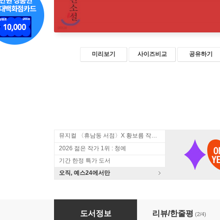
미리보기
사이즈비교
공유하기
뮤지컬 〈휴남동 서점〉X 황보름 작가 북토크
2026 젊은 작가 1위 : 청예
기간 한정 특가 도서
오직, 예스24에서만
붉은 칼
도서정보
리뷰/한줄평
(2/4)