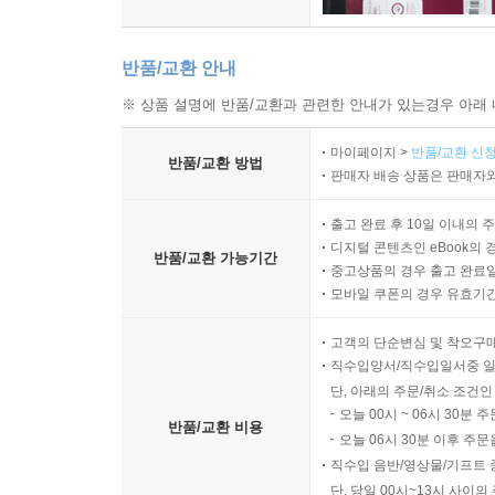
절대로 놓지 않는 그냥 보통의 평범하고 용감한 사
기원한다. 간절히.
반품/교환 안내
※ 상품 설명에 반품/교환과 관련한 안내가 있는경우 아래 
마이페이지 >
반품/교환 신청
반품/교환 방법
판매자 배송 상품은 판매자와
출고 완료 후 10일 이내의 
디지털 콘텐츠인 eBook의 
반품/교환 가능기간
중고상품의 경우 출고 완료일
모바일 쿠폰의 경우 유효기간(
고객의 단순변심 및 착오구
직수입양서/직수입일서중 일
단, 아래의 주문/취소 조건인
오늘 00시 ~ 06시 30분 
반품/교환 비용
오늘 06시 30분 이후 주문
직수입 음반/영상물/기프트 
단, 당일 00시~13시 사이