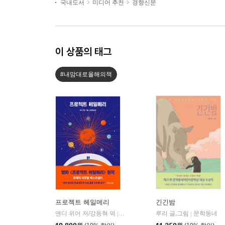
국내도서
미디어 추천
경향신문
이 상품의 태그
#내맘대로올해의책
프로젝트 헤일메리
긴긴밤
앤디 위어 저/강동혁 역
알에이치코리아(RHK)
루리 글,그림
문학동네
|
|