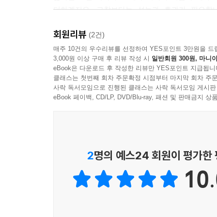
더하겠지요. 고찰보다는 성능과 효과가 필요합니
자연스럽게 육체와 정신을 동시에 폭발시킵니다.
회원리뷰
(2건)
이 결정적인 순간 외에도 『붉은 칼』은 전투로 가
매주 10건의 우수리뷰를 선정하여 YES포인트 3만원을 드
3,000원 이상 구매 후 리뷰 작성 시
일반회원 300원, 마니아
기묘한 토착 생물이 시체의 피를 빨아먹으며, 
eBook은 다운로드 후 작성한 리뷰만 YES포인트 지급됩니
특별하다고는 할 수 없는 설정입니다. 그런데 『
클래스는 첫번째 회차 주문확정 시점부터 마지막 회차 주문
싸움이 그려내는 이미지는 빛과 색채와 형태로 이루
사락 독서모임으로 진행된 클래스는 사락 독서모임 게시판
eBook 페이백, CD/LP, DVD/Blu-ray, 패션 및 판매금
그래서 『붉은 칼』은 전쟁을 주요 소재로 하는 보
이미지의 전시장처럼 느껴집니다. 이 초현실적인 
있고요. 격렬하고도 상세한 행동 묘사와 '승리 
풍깁니다. 결국 『붉은 칼』을 지배하는 끝없는 전
2
명의 예스24 회원이 평가한
지닌 전투 장면들 말이죠.
10.
이 독특한 전쟁 이미지를 통해 밝혀지는 스토리
나선정벌의 이야기를 기반으로 했다고 합니다. 춥
물론 『붉은 칼』의 이야기는 여기서 출발해 더욱 