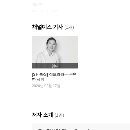
제2부
7장 소년_189
8장 잠입_209
채널예스 기사
9장 모선_235
(1개)
10장 결투_261
11장 추락_291
작가의 말_303
읽다
[SF 특집] 정보라라는 우연
한 세계
2020년 02월 17일
저자 소개
(1명)