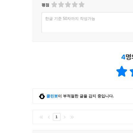
평점
2차 나선정벌에 참여했던 함경북도 첨사 신유(申
조선군은 러시아라는 국가가 존재한다는 사실조차
한글 기준 50자까지 작성가능
마주하자 신유는 상대가 도적 떼가 아니고 제대로
얕보지도 않고, 싸워볼 만한 상대라 존중하는 군인
조선군은 러시아군을 기습하여 하루 만에 승리를 거
물품을 탐내어 조선 총포수들에게 전투 중에 총을
8명의 전사자와 26명의 부상자가 발생한다. 신
4
명
전사자의 시신을 태워버리라고 하는데, 신유는 조선
신유에게는 2차 나선정벌 전투가 승리로 끝난 이
러시아군 기지를 공격했다가 패배한 이력이 있다.
러시아군의 시베리아 기지로 진격하고 싶어 했다
클린봇
이 부적절한 글을 감지 중입니다.
돌아가기를 원했다. 신유는 일주일에 걸쳐 청나라
전리품으로 얻어 결국 고향으로 돌아온다. 신유가 
러시아와 조선이 이미 공식적으로 역사에 남은 접촉
1
그러니까 나는 이 조총이 그 뒤로 어떻게 됐는지 