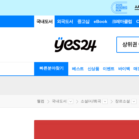
국내도서
외국도서
중고샵
eBook
크레마클럽
C
빠른분야찾기
베스트
신상품
이벤트
바이백
매
웰컴
국내도서
소설/시/희곡
장르소설