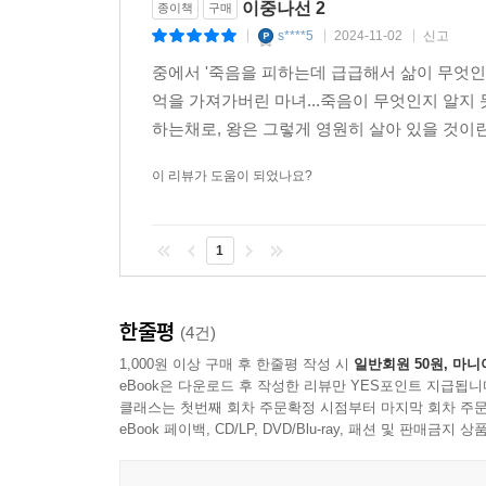
그렇게 쉽게 이길 수 있는 종류가 아니라는 사실을
이중나선 2
종이책
구매
잡아주는 사람들이고, 나도 누군가의 손을 잡고 그렇
s****5
2024-11-02
신고
|
|
|
중에서 '죽음을 피하는데 급급해서 삶이 무엇인
그렇게 이 작품 『붉은 칼』은 꿈속의 이미지 같은 
억을 가져가버린 마녀...죽음이 무엇인지 알지
그대로, “인간의 존엄과 권리를 위해 끝이 보이지 
하는채로, 왕은 그렇게 영원히 살아 있을 것이란
무서운 이 이야기를 통해, 작가는 동 시대를 살아
이 리뷰가 도움이 되었나요?
“살아서, 같이 여기서 나가자.”
1
작가의 말
나선정벌(羅禪征伐)은 1654년과 1658년 두 번
한줄평
(4건)
신생국가였던 청나라는 쇠락해가는 명나라를 견제하
1,000원 이상 구매 후 한줄평 작성 시
일반회원 50원, 마니
1580년대부터 시베리아로 진출하여 당시 서유럽에서
eBook은 다운로드 후 작성한 리뷰만 YES포인트 지급됩니
시작했고 청나라는 병자호란 이후 속국이 된 조선
클래스는 첫번째 회차 주문확정 시점부터 마지막 회차 주문
eBook 페이백, CD/LP, DVD/Blu-ray, 패션 및 판매금
총포수를 파견했다. 조선군은 1654년과 1658년
(Онуфрий Степанов)가 사망하여 조선-청나