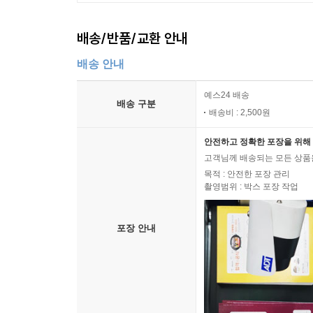
탄핵 가결안이 통과되었을 때 국회 앞에 모여 있
배송/반품/교환 안내
생각했다. 그러나 한 개인은 정말로 작고, 그 개
배송 안내
그렇게 쉽게 이길 수 있는 종류가 아니라는 사실을
잡아주는 사람들이고, 나도 누군가의 손을 잡고 그
예스24 배송
쓰고 싶었다. 그래서 총싸움도 하고 칼싸움도 했는데
배송 구분
배송비 : 2,500원
나선정벌은 이후 어떻게 되었느냐면, 1700년대 조
안전하고 정확한 포장을 위해 
(1636~1637)을 겪고, 삼전도의 굴욕을 겪고 
고객님께 배송되는 모든 상품을
거두었다. 게다가 조선을 그토록 짓밟고 속국으로
목적 : 안전한 포장 관리
촬영범위 : 박스 포장 작업
것이다. 이 이야기는 열패감에 젖어 있던 조선 지식
나서서 신유가 남긴 『북정록』과 이전에 출간된
거듭나면서 허구의 전투는 규모가 점점 커지고 
포장 안내
신유를 모델로 한 주인공은 장대한 전투에서 엄청난
내가 아는 싸움들은 그렇게 간단하지 않다. 난세와 
같다. 내가 살아가는 난세에서 내가 아는 영웅은 수