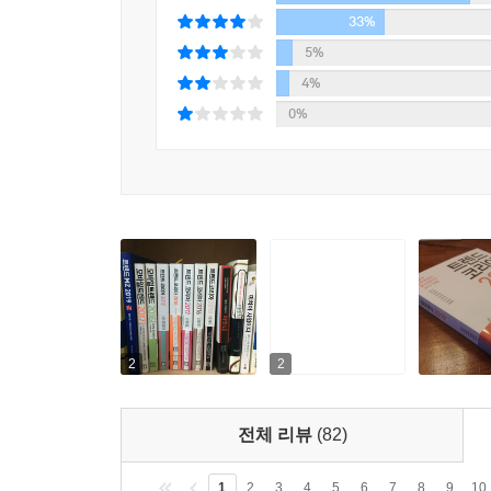
1996년 CJ제일제당이 ‘햇반’을 처음 출시했을 
아니라 생존의 문제이기 때문이다. 먹고, 입고, 쓰
33%
인가?”였다고 한다. 당시 사회적 분위기를 기억하는 
생명체를 위한 것이기도 하다. 억지로 하는 것이 아
5%
년 만에 한국 식산업이 완전히 달라졌기 때문이다
4%
더 정확할 것이다. 그 바뀐 가족을 우리는 ‘21세
You Are My Proxy Emotion. 감정대리인 내 감정
0%
있다. 단지 얼마나 많은 가족이 간편식을 구매하느냐
아기를 키우고, 연애를 하고, 반려견을 입양하고, 
이 등장한 것이다.
감정만 느끼려고 한다. 직접 말하는 것이 불편해
_369쪽, [밀레니얼 가족] 중에서
서비스의 등장. 이른바 ‘감정의 외주화’다. ‘감정의
나나랜더에게 남의 시선, 사회의 기준은 그다지 중요
Data Intelligence 데이터지능
믿는 이들이다. 이들은 지금 이대로의 자연스러운 ‘
오늘 뭐 입을까? 내일 데이트 어디로 갈까? 점심은
그들이 자신을 아끼는 방식은 타인의 기준에 맞춰 
인공지능을 넘어 데이터지능의 시대로 오면서 데이
않는 것이었다. 하지만 이것이 진정 나를 사랑하는 
결정, 데시젼 포인트가 가까워오고 있다. 이제 데이
이다. 그래서 질문하기 시작했다. “왜 굳이 그런 노력
2
2
_396쪽, [그곳만이 내 세상, 나나랜드] 중에서
Rebirth of Place 공간의 재탄생, 카멜레존
은행과 카페, 호텔과 도서관, 자동차 전시장과 레스
그동안 ‘감정노동’에 시달려온 서비스업 근로자들을 더
전체 리뷰
(82)
화려한 변신이 사람들을 모으고 있다. ‘카멜레존’으
2시간 근로나 워라밸 중시가 직장문화의 시간적?양
플래그십 스토어 등이 기존의 틀에서 벗어나 색
한 ‘질적인’ 변화를 다룬다. 업주나 경영자 입장
1
2
3
4
5
6
7
8
9
10