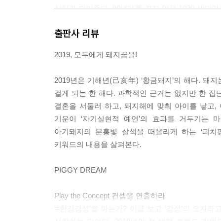
식처가 되어준다. 80년대를 겪지 않은 1020 세대
인지 배부른 투정인지는 단언할 수 없지만 한 가지
출판사 리뷰
에게 뉴트로는 가보지 않은 길에 대한 설렘이다.
_256쪽, [요즘옛날, 뉴트로] 중에서
2019, 모두에게 돼지꿈을!
특히 미래 고객인 밀레니얼 세대 소비자가 환경 이
2019년은 기해년(己亥年) ‘황금돼지’의 해다. 
에게 성공적으로 어필한 기업 중 친환경 제품을 표방하
걸게 되는 한 해다. 과학적인 근거는 없지만 한 집
가 신는 신발이자 레오나르도 디카프리오가 투자한 
결혼을 서둘러 하고, 돼지해에 맞춰 아이를 낳고
0만 켤레 이상의 신발을 판매하는 기록을 세웠는데
기운이 ‘자기실현적 예언’의 효과를 거두기는 마음
펼친 것이다.
아기돼지의 분홍빛 살색을 떠올리게 하는 ‘피치핑
_288쪽, [필환경 기술] 중에서
키워드의 내용을 살펴본다.
얕은 감정이 오가는 사이에 부정적 감정은 갈 곳을 
PIGGY DREAM
정 생활을 원하기 때문이다. 사람들은 자신의 어두운
대상으로 조사한 결과, 응답자 40.3％가 “최근에 
Play the Concept 컨셉을 연출하라
을 비하해서 “즙 짠다”고 표현하기도 한다. 아이돌
‘#한강갬성’을 아는가? 이를 보고 ‘감성’의 오자
자는 ‘즙로듀스’라는 비난을 가하기도 했다. ‘어라운