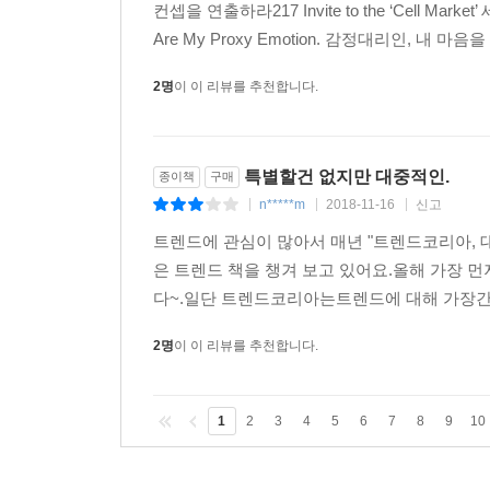
배틀로얄 게임 ·과금 없이 게임력으로 승부하는 공
컨셉을 연출하라217 Invite to the ‘Cell Mark
·경쟁 지향적 현실의 간접 체험
Are My Proxy Emotion. 감정대리인, 내 마음을 부탁
·보기만 해도 재미있는 게임
AI 스피커 ·개인별로 최적화된 정보에 대한 니즈
2명
이 이 리뷰를 추천합니다.
·기업들의 플랫폼 경쟁
키오스크 ·대면 접촉에 피로를 느끼는 현대사회
·비용 절감을 위한 효율적인 대안
특별할건 없지만 대중적인.
종이책
구매
펫 관련 용품 및 서비스 ·대안관계
n*****m
2018-11-16
신고
|
|
|
·1인 가구·딩크족·노인 가구 등 새로운 가족 형태의
트렌드에 관심이 많아서 매년 "트렌드코리아, 
홈뷰티 ·가성비를 추구하는 소비자
은 트렌드 책을 챙겨 보고 있어요.올해 가장 먼
·집이 놀이터가 되는 케렌시아 트렌드
다~.일단 트렌드코리아는트렌드에 대해 가장간결
2명
이 이 리뷰를 추천합니다.
1
2
3
4
5
6
7
8
9
10