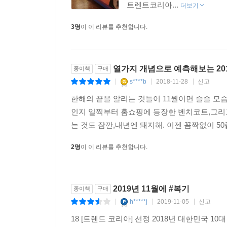
balance)’의 지향이 중요한 시점이다. 그렇지 않
트렌트코리아...
더보기
3명
이 이 리뷰를 추천합니다.
[트렌드 코리아] 선정 2018 대한민국 10대 트렌드 
(가나다 순)
가정식 대체상품 ·1인 가구 증가와 워라밸 세대의 
열가지 개념으로 예측해보는 201
종이책
구매
·최소의 노력으로 근사한 식사를 누리고 싶은 심리
s****b
2018-11-28
신고
관찰예능 ·출연진과의 자연스러운 공감대 형성
|
|
|
·감정의 대리만족
한해의 끝을 알리는 것들이 11월이면 슬슬 모
굿즈 ·한정판 굿즈로 소통하는 밀레니얼 세대의 등
인지 일찍부터 홈쇼핑에 등장한 벤치코트,그리
·주관적 만족을 중시하는 가치소비 트렌드 확산
는 것도 잠깐,내년엔 돼지해. 이젠 꼼짝없이 50
·브랜드 각인을 위한 기업들의 전략
2명
이 이 리뷰를 추천합니다.
근거리 단기여행 ·워라밸 세대와 주 52시간 근무제
·소확행을 추구하는 라이프스타일
·저비용 항공사 시장의 성장
방탄소년단 ·스토리텔링으로 완성도를 높인 무대와
2019년 11월에 #복기
종이책
구매
·진정성 있는 이야기를 담은 가사
h*****j
2019-11-05
신고
|
|
|
·소셜 네트워크 서비스SNS를 기반으로 한 수평적
18 [트렌드 코리아] 선정 2018년 대한민국 10대 