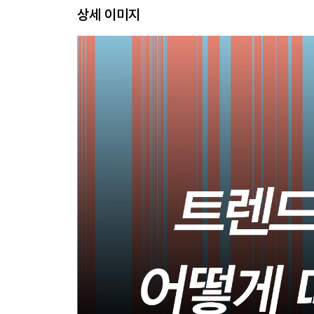
339 Rebirth of Space 공간의 재탄생, 카멜레존
상세 이미지
367 Emerging ‘Millennial Family’ 밀레니얼 가족
393 As Being Myself 그곳만이 내 세상, 나나랜드
417 Manners Maketh the Consumer. 매너 소비자
442 미주
453 부록