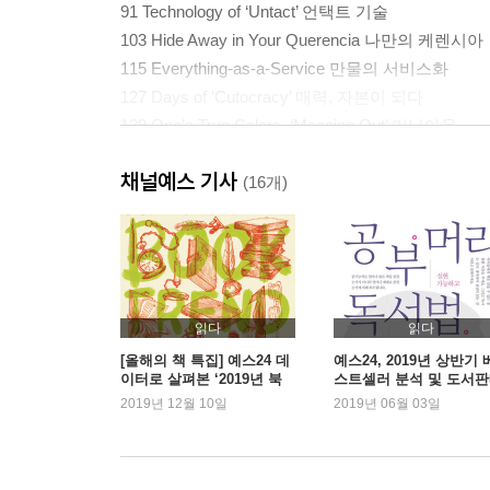
91 Technology of ‘Untact’ 언택트 기술
103 Hide Away in Your Querencia 나만의 케렌시아
115 Everything-as-a-Service 만물의 서비스화
127 Days of ‘Cutocracy’ 매력, 자본이 되다
139 One’s True Colors, ‘Meaning Out’ 미닝아웃
151 Gig-Relationship, Alt-Family 이 관계를 다시
채널예스 기사
163 Shouting Out Self-esteem 세상의 주변에서
(16개)
2 2019년 소비트렌드 전망
178 2019년의 전반적 전망
193 Play the Concept. 컨셉을 연출하라
읽다
읽다
217 Invite to the ‘Cell Market’ 세포마켓
[올해의 책 특집] 예스24 데
예스24, 2019년 상반기 
이터로 살펴본 ‘2019년 북
스트셀러 분석 및 도서
241 Going New-tro. 요즘옛날, 뉴트로
트렌드’
동향 발표
2019년 12월 10일
2019년 06월 03일
265 Green Survival 필환경 시대
291 You Are My Proxy Emotion. 감정대리인, 내
315 Data Intelligence 데이터 인텔리전스