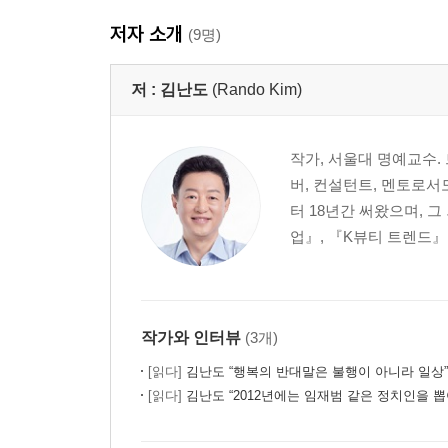
저자 소개
(9명)
저 :
김난도
(Rando Kim)
작가, 서울대 명예교수
버, 컨설턴트, 멘토로서
터 18년간 써왔으며,
업』, 『K뷰티 트렌드』
작가와 인터뷰
(3개)
[읽다]
김난도 “행복의 반대말은 불행이 아니라 일상”
[읽다]
김난도 “2012년에는 임재범 같은 정치인을 뽑