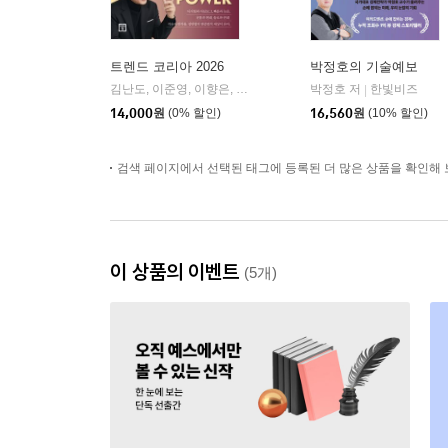
트렌드 코리아 2026
박정호의 기술예보
김난도, 이준영, 이향은, 전미영, 최지혜 저 외 7명
박정호 저
한빛비즈
미래의창
|
|
14,000
원
(0% 할인)
16,560
원
(10% 할인)
검색 페이지에서 선택된 태그에 등록된 더 많은 상품을 확인해 
이 상품의 이벤트
(5개)