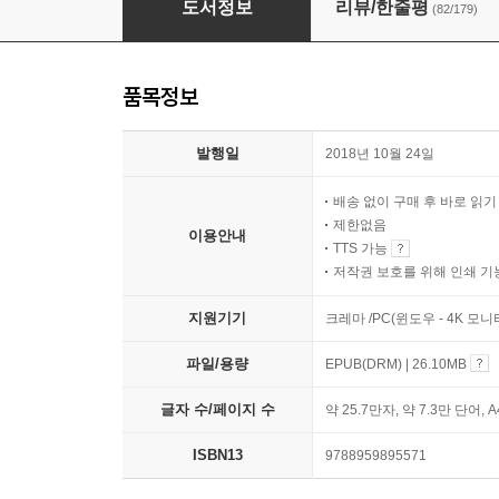
도서정보
리뷰/한줄평
(82/179)
품목정보
발행일
2018년 10월 24일
배송 없이 구매 후 바로 읽
제한없음
이용안내
TTS 가능
저작권 보호를 위해 인쇄 기
지원기기
크레마 /PC(윈도우 - 4K 모
파일/용량
EPUB(DRM) | 26.10MB
글자 수/페이지 수
약 25.7만자, 약 7.3만 단어, 
ISBN13
9788959895571