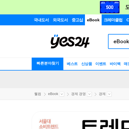
국내도서
외국도서
중고샵
eBook
크레마클럽
C
빠른분야찾기
베스트
신상품
이벤트
바이백
매
웰컴
eBook
경제 경영
경제