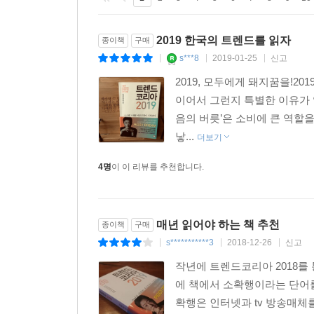
전략이 될 것이다.
의식에 민감한 밀레니얼 세대가 대거 취업 전선으로
요소들이 수면 위로 표출되고 있다.
2019 한국의 트렌드를 읽자
종이책
구매
Emerging ‘Millennial Family’ 밀레니얼 가족
_420쪽, [매너 소비자] 중에서
s***8
2019-01-25
신고
|
|
|
‘3신가전’을 아는가? 밀레니얼 가족의 밥 잘 사주
2019, 모두에게 돼지꿈을!2
이들에게 맡기고 엄마들은 자신을 가꾸는 데 시간을
--- 본문 중에서
이어서 그런지 특별한 이유가 
중이다. 밀레니얼 세대에게도 가족은 소중한 존재다.
음의 버릇’은 소비에 큰 역할
‘적정 행복’의 장소일 뿐이다. 21세기형 밀레니얼
낳...
더보기
As Being Myself 그곳만이 내 세상, 나나랜드
4명
이 이 리뷰를 추천합니다.
라라랜드가 꿈꾸는 이들의 도시라면 ‘나나랜드’는 
나의 기준이 모든 것의 중심이다. 탈 규범화에 익숙
모델이 최고의 모델로 등극하고 40대 여성이 아이돌 
매년 읽어야 하는 책 추천
종이책
구매
s***********3
2018-12-26
신고
|
|
|
Manner Maketh the Consumer. 매너소비자
예약하고 나타나지 않는 ‘노쇼’로 인한 사회적 피해
작년에 트렌드코리아 2018를
많다. 유교적 전통에 기반한 뿌리 깊은 위계질서 
에 책에서 소확행이라는 단어를
제도와 소비자의 인식 전환이 무엇보다 필요하다. 워라
확행은 인터넷과 tv 방송매체