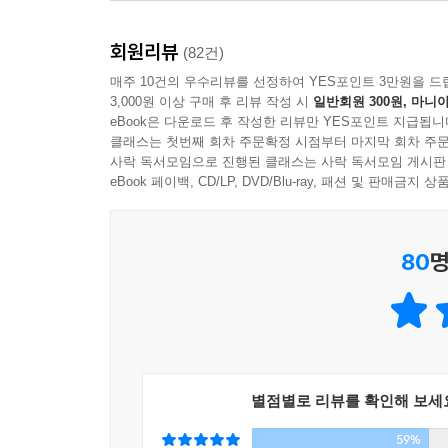
사랑하는 단어다. 2019년의 첫 번째 트렌드 키워
할 곳 없는 우리 사회의 단면을 보여준다. 이렇게 
공감할 수 있는, ‘갬성’ 터지는 것이라면 무엇
_308쪽, [감정대리인, 내 감정을 부탁해] 중에서
회원리뷰
컨셉을 소비한다. 구구절절한 설명보다 컨셉이 우선인
(82건)
매주 10건의 우수리뷰를 선정하여 YES포인트 3만원을 드
중국 내 2위 보험사 핑안보험은 이러한 데이터 인
3,000원 이상 구매 후 리뷰 작성 시
일반회원 300원, 마니아
Invite to the ‘Cell Market’ 세포마켓
로 맞춤형 보험 상품을 추천하고, 대출 상품도 권유
eBook은 다운로드 후 작성한 리뷰만 YES포인트 지급됩니
1인 미디어의 등장은 한마디로 미디어 판을 뒤집었다
설치돼 있는 안면 인식 카메라를 통해 상담요원은 “
클래스는 첫번째 회차 주문확정 시점부터 마지막 회차 주문
미디어에서 ‘1인 마켓’으로 발전한다. 누구나 온
사락 독서모임으로 진행된 클래스는 사락 독서모임 게시판
표정과 행동 등을 읽어낸 후 빅데이터 기반 AI 
서비스의 발달은 이의 기폭제가 되면서 이른바 ‘셀슈머(s
eBook 페이백, CD/LP, DVD/Blu-ray, 패션 및 판매금
이 분석 결과를 토대로, 거짓말을 하는 고객에게 대
는 것이다. 핑안보험 뿐만이 아니다. 다양한 보험회
Going New-tro 요즘옛날, 뉴트로
_335쪽, [데이터 인텔리전스] 중에서
80
명
사람들이 [응답하라] 시리즈에 열광하는 것은 단
‘새로움’이다. 새로운 것이 넘쳐나는 시대에 소비
엄밀히 말하면 오프라인 매장이 망하는 것이 아니라
열중한다. ‘레트로’가 과거의 재현이라면 새로운 과거
하고 오감을 만족시키는 등 체험할 수 있는 공간으
중요해지고 있다.
프라인 매장의 효용과 가치는 더욱 높아질 것이기
존재다. 온라인 쇼핑이 주는 편리함뿐만 아니라 직
Green Survival 필환경
_359쪽, [공간의 재탄생, 카멜레존] 중에서
별점별로 리뷰를 확인해 보세
당신이 4년 동안 버린 쓰레기의 양은 얼마나 될까?
59%
배출량을 ‘제로’로 만드는 것이다. 그것이 가능할까