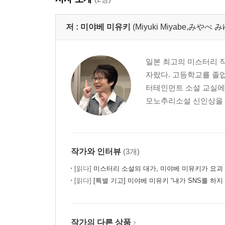
저 :
미야베 미유키
(Miyuki Miyabe,みや
일본 최고의 미스터리 작가
자랐다. 고등학교를 졸업
터테인먼트 소설 교실에서
모노추리소설 신인상을 수
작가와 인터뷰
(3개)
[읽다]
미스터리 소설의 대가, 미야베 미유키가 요괴
[읽다]
[특별 기고] 미야베 미유키 “내가 SNS를 하지
작가의 다른 상품