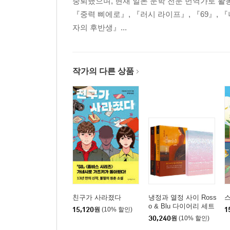
중퇴했으며, 현재 일본 문학 전문 번역가로 활동
『중력 삐에로』, 『러시 라이프』, 『69』, 
자의 후반생』...
작가의 다른 상품
친구가 사라졌다
냉정과 열정 사이 Ross
o & Blu 다이어리 세트
15,120
원
(10% 할인)
1
30,240
원
(10% 할인)