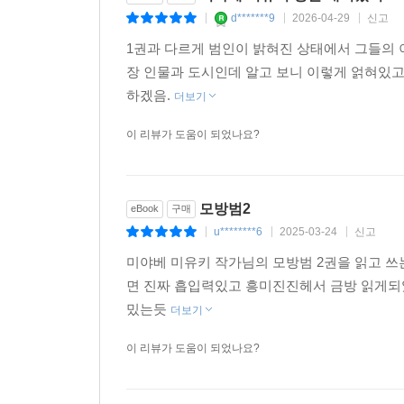
『모방범』에 쏟아진 찬사
d*******9
2026-04-29
신고
|
|
|
1권과 다르게 범인이 밝혀진 상태에서 그들의 
미야베 미유키의 관심은 범인을 찾아내는 것에 있
장 인물과 도시인데 알고 보니 이렇게 얽혀있
휩쓸리는 현대의 비극을 적나라하게 그려내고 있다.
하겠음.
더보기
심약하다면 책을 펴지 마라. 이 작품은 인간의 추악
손에서 책을 놓을 수가 없다. 범인의 진실이 밝혀지는
이 리뷰가 도움이 되었나요?
것이다. _YES24 독자 보리
모방범2
eBook
구매
u********6
2025-03-24
신고
|
|
|
미야베 미유키 작가님의 모방범 2권을 읽고 
면 진짜 흡입력있고 흥미진진헤서 금방 읽게되었
밌는듯
더보기
이 리뷰가 도움이 되었나요?