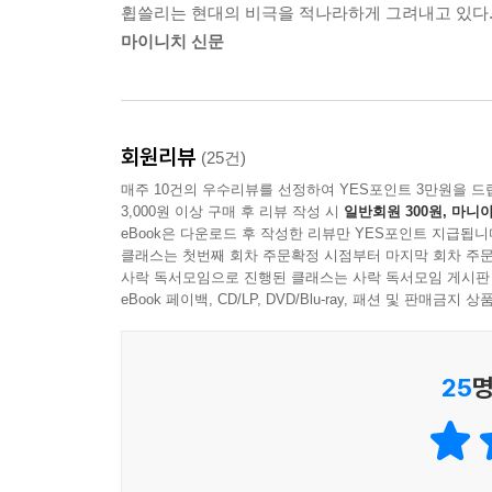
휩쓸리는 현대의 비극을 적나라하게 그려내고 있다
미야베 미유키는 범죄를 둘러싼 사회적인 문제를 
마이니치 신문
또 다른, 돈이나 원한과는 무관한 ‘이유 없는 범죄
방송을 통해 자신의 범죄를 공개하고 매스컴의 대
접점은 발견되지 않는다. 평범하게 살아가던 사람이
있고, 피해자의 가족이, 이웃이, 목격자가 될 수
회원리뷰
(25건)
범죄극에 참여하고 있다. 실마리가 보이지 않는 사건
매주 10건의 우수리뷰를 선정하여 YES포인트 3만원을 드
3,000원 이상 구매 후 리뷰 작성 시
일반회원 300원, 마니아
살인자와 피해자, 그들만이 알고 있을 진실의 심연
eBook은 다운로드 후 작성한 리뷰만 YES포인트 지급됩니
클래스는 첫번째 회차 주문확정 시점부터 마지막 회차 주문
사락 독서모임으로 진행된 클래스는 사락 독서모임 게시판
진실을 알고 있는 두 사람은 죽어버렸다. 그들의 자
eBook 페이백, CD/LP, DVD/Blu-ray, 패션 및 판매금
지목한다. 그러나 진실은 아직 밝혀지지 않았다. 누가
미야베 미유키의 관심은 범인을 찾아내는 데 있지 
25
명
있다. 살인사건이 발생하고, 얼굴 없는 범인이 피
이야기가 전개되는 것은 『모방범』 전체의 한 
사건으로 급작스런 전환을 맞이하고, 수사가 급진
그러나 이것 또한 사건의 전모가 아니다. 제1부