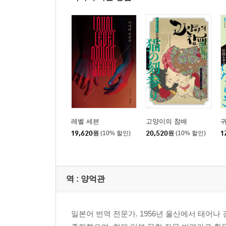
레벨 세븐
고양이의 참배
19,620
원
(10% 할인)
20,520
원
(10% 할인)
1
역 :
양억관
일본어 번역 전문가. 1956년 울산에서 태어