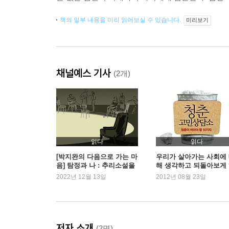
책의 일부 내용을 미리 읽어보실 수 있습니다.
미리보기
채널예스 기사
(2개)
읽다
읽다
[박지완의 다음으로 가는 마
우리가 살아가는 사회에
음] 탐정과 나 : 추리소설을
해 생각하고 되돌아보게
읽는 마음
는 책들
2022년 12월 13일
2012년 08월 23일
저자 소개
(2명)