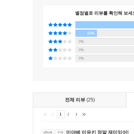
맞이한다. 독자들은 언제 무슨 일이 어떻게 일어났
별점별로 리뷰를 확인해 보세
미유키의 흡인력은 거기에 있다.
그리고 남겨진 사람들은 살아간다
24%
0%
진범 X는 아직 살아 있다? 새로운 주장에 매스컴
0%
있다. 곳곳에 보이지 않는 미세한 유리조각처럼 흩
0%
돌아오지 않는다.
미야베 미유키의 소설을 이끌어가는 동력은 등장인
사건에 연관된 것은 경찰과 범인뿐이 아니다. 피해
있는 각각의 사연과 그들의 감정을 섬세하게 그려내
피해자의 가족은 돌이킬 수 없는 상실감과 분노와 
전체 리뷰
(25)
용의자의 가족들도 사람들의 시선을 견디지 못해 
바라보고, 서로에게 상처를 주고, 서로에게 어깨를
1
2
『모방범』을 단순한 추리소설이 아닌 한 편의 장대
미야베 미유키 정말 재미있어!
eBook
구매