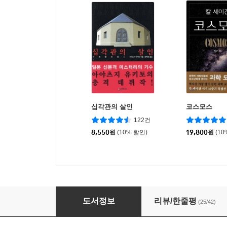
십각관의 살인
코스모스
122건
8,550
원
(10% 할인)
19,800
원
(10
모방범 2
도서정보
리뷰/한줄평
(25/42)