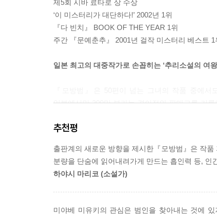
제5회 시바 료타로 상 수상
‘이 미스터리가 대단하다!’ 2002년 1위
『다 빈치』 BOOK OF THE YEAR 1위
주간 『문예춘추』 2001년 걸작 미스터리 베스트 1
일본 최고의 대중작가로 손꼽히는 ‘추리소설의 여왕’
『모방범』은 50편이 넘는 그녀의 작품 중에서도
일본에서만 300만 부라는 경이적인 판매고를 기록
2011년 알라딘 선정 지난 10년을 빛낸 장르
추천평
걸작이라 할 수 있다.
출판계의 새로운 방향을 제시한『모방범』은 작품 
사상 유례없는 공개 연속살인사건의 개막. 범인의 
분량을 단숨에 읽어내려가게 만드는 흡인력 등, 인
하야시 마리코 (소설가)
공원의 쓰레기통에서 버려진 여자의 오른팔과 핸
전화로 농락한다. 스스로의 범죄를 공개적으로 자
목적은 과연 무엇인가?
미야베 미유키의 관심은 범인을 찾아내는 것에 있