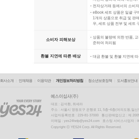
전자상거래 등에서의 소비자
eBook 세트 상품은 일괄 
1개의 상품으로 취급 및 판매
우, 세트 상품 전부 및 세트
상품의 불량에 의한 반품, 교
소비자 피해보상
준하여 처리됨
환불 지연에 따른 배상
대금 환불 및 환불 지연에 
회사소개
인재채용
이용약관
개인정보처리방침
청소년보호정책
도서홍보안내
대표 : 김석환, 최세라
주소 : 서울시 영등포구 은행로 11, 5층~6층(여의도동,일신
사업자등록번호 : 229-81-37000 통신판매업신고 : 제 200
이메일 : yes24help@yes24.com 호스팅 서비스사업자 :
Copyright ⓒ YES24 Corp. All Rights Reserved.