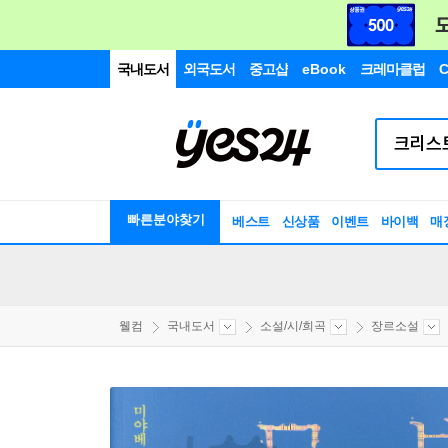
국내도서
외국도서
중고샵
eBook
크레마클럽
C
빠른분야찾기
베스트
신상품
이벤트
바이백
매
웰컴
국내도서
소설/시/희곡
장르소설