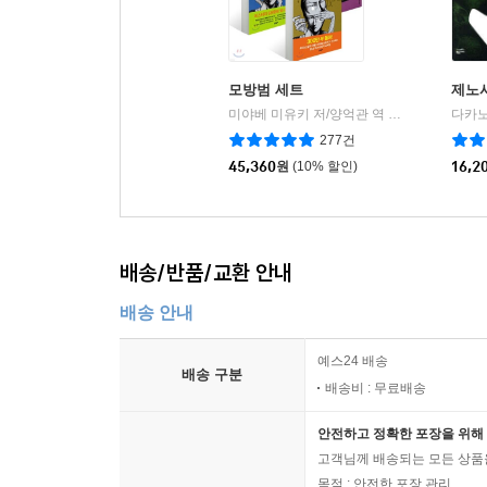
모방범 세트
제노
미야베 미유키 저/양억관 역
문학동네
|
277건
45,360
원
(10% 할인)
16,2
배송/반품/교환 안내
배송 안내
예스24 배송
배송 구분
배송비 : 무료배송
안전하고 정확한 포장을 위해 
고객님께 배송되는 모든 상품을
목적 : 안전한 포장 관리