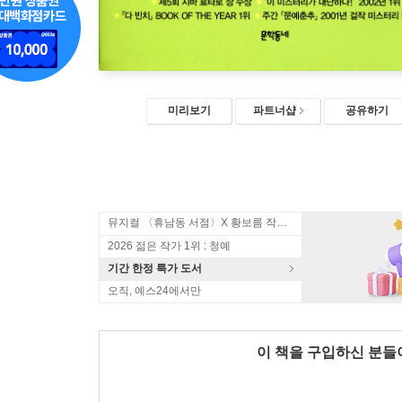
미리보기
파트너샵
공유하기
뮤지컬 〈휴남동 서점〉X 황보름 작가 북토크
2026 젊은 작가 1위 : 청예
기간 한정 특가 도서
오직, 예스24에서만
이 책을 구입하신 분