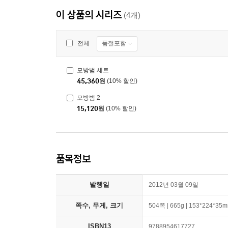
이 상품의 시리즈
(4개)
품절포함
전체
모방범 세트
45,360
원
(10% 할인)
모방범 2
15,120
원
(10% 할인)
품목정보
발행일
2012년 03월 09일
쪽수, 무게, 크기
504쪽 | 665g | 153*224*35
ISBN13
9788954617727