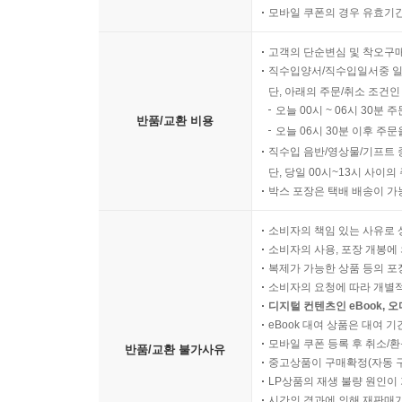
모바일 쿠폰의 경우 유효기간(
고객의 단순변심 및 착오구
직수입양서/직수입일서중 일
단, 아래의 주문/취소 조건인
오늘 00시 ~ 06시 30분 
반품/교환 비용
오늘 06시 30분 이후 주문
직수입 음반/영상물/기프트 
단, 당일 00시~13시 사이
박스 포장은 택배 배송이 가
소비자의 책임 있는 사유로 
소비자의 사용, 포장 개봉에 
복제가 가능한 상품 등의 포장을 
소비자의 요청에 따라 개별
디지털 컨텐츠인 eBook, 
eBook 대여 상품은 대여 기
모바일 쿠폰 등록 후 취소/환
반품/교환 불가사유
중고상품이 구매확정(자동 
LP상품의 재생 불량 원인이 기
시간의 경과에 의해 재판매가