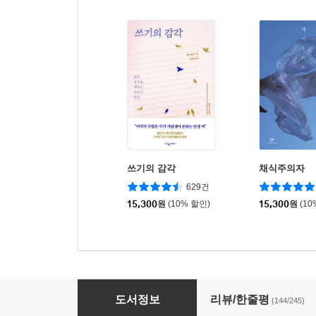
쓰기의 감각
채식주의자
629건
15,300
원
(10% 할인)
15,300
원
(10
유혹하는 글쓰기
도서정보
리뷰/한줄평
(144/245)