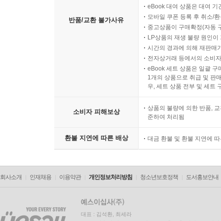
eBook 대여 상품은 대여 기
모바일 쿠폰 등록 후 취소/환
반품/교환 불가사유
중고상품이 구매확정(자동 
LP상품의 재생 불량 원인이 기
시간의 경과에 의해 재판매가
전자상거래 등에서의 소비자
eBook 세트 상품은 일괄 
1개의 상품으로 취급 및 판매
우, 세트 상품 전부 및 세트
상품의 불량에 의한 반품, 교
소비자 피해보상
준하여 처리됨
환불 지연에 따른 배상
대금 환불 및 환불 지연에 
회사소개
인재채용
이용약관
개인정보처리방침
청소년보호정책
도서홍보안내
대표 : 김석환, 최세라