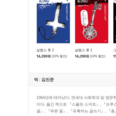
살렘스 롯 2
살렘스 롯 1
16,200
원
(10% 할인)
16,200
원
(10% 할인)
1
역 :
김진준
1964년에 태어났다. 연세대 사회학과 및 영
이다. 옮긴 책으로 『스플릿 스커트』, 『브루
굴』, 『푸른 꽃』, 『유혹하는 글쓰기』, 『총