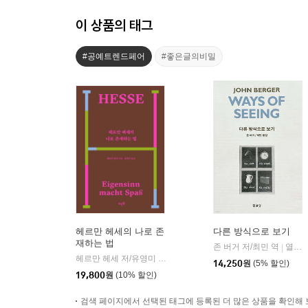
이 상품의 태그
#공예트렌드페어
#좋은글의비밀
헤르만 헤세의 나로 존
다른 방식으로 보기
재하는 법
존 버거 저/최민 역
열화당
|
헤르만 헤세 저/유영미 역
뜨인돌
|
14,250
원
(5% 할인)
19,800
원
(10% 할인)
검색 페이지에서 선택된 태그에 등록된 더 많은 상품을 확인해 