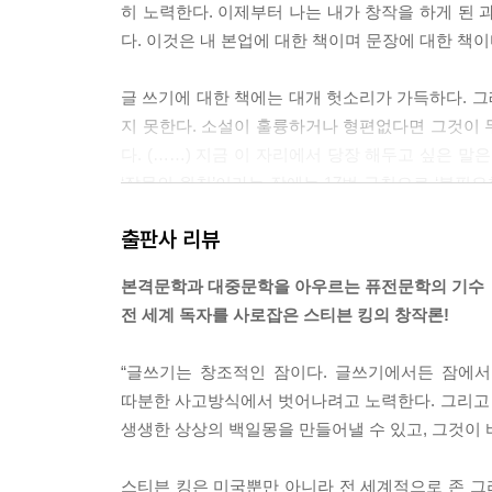
히 노력한다. 이제부터 나는 내가 창작을 하게 된 
다. 이것은 내 본업에 대한 책이며 문장에 대한 책이
글 쓰기에 대한 책에는 대개 헛소리가 가득하다. 그
지 못한다. 소설이 훌륭하거나 형편없다면 그것이 
다. (……) 지금 이 자리에서 당장 해두고 싶은 
‘작문의 원칙’이라는 장에는 17번 규칙으로 ‘불필요
둘」중에서
출판사 리뷰
이제부터 이야기할 내용은 어린 시절의 그런 기억들
본격문학과 대중문학을 아우르는 퓨전문학의 기수
들였다. 그렇다고 자서전은 아니다. 일종의 이력서라
전 세계 독자를 사로잡은 스티븐 킹의 창작론!
적어도 조금씩은 문필가나 소설가의 재능을 갖고 있으
않는다면 이런 책을 쓴다는 것부터가 시간 낭비일 
“글쓰기는 창조적인 잠이다. 글쓰기에서든 잠에
따분한 사고방식에서 벗어나려고 노력한다. 그리고
뮤즈는 분명히 존재하지만 그가 여러분의 집필실에
생생한 상상의 백일몽을 만들어낼 수 있고, 그것이 바
일은 절대로 없다. 뮤즈는 땅에서 지낸다. 그는 지
려간 김에 그의 거처를 잘 마련해줘야 한다. 다시 
스티븐 킹은 미국뿐만 아니라 전 세계적으로 존 그리