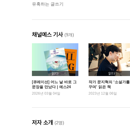
유혹하는 글쓰기
채널예스 기사
(9개)
읽다
읽다
[큐레이션] 어느 날 바로 그
작가 문지혁의 ‘소설가를
문장을 만났다 | 예스24
꾸며’ 읽은 책
2026년 03월 04일
2023년 12월 06일
저자 소개
(2명)