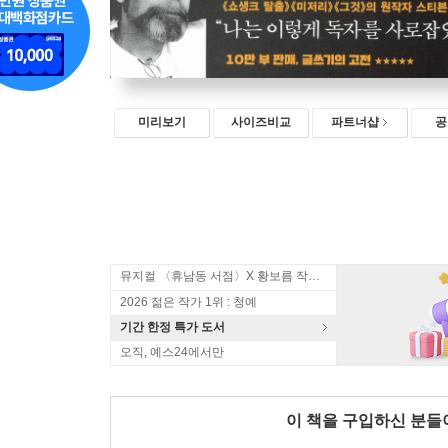
미리보기
사이즈비교
파트너샵
공
뮤지컬 〈휴남동 서점〉X 황보름 작가 북토크
2026 젊은 작가 1위 : 청예
기간 한정 특가 도서
오직, 예스24에서만
이 책을 구입하신 분