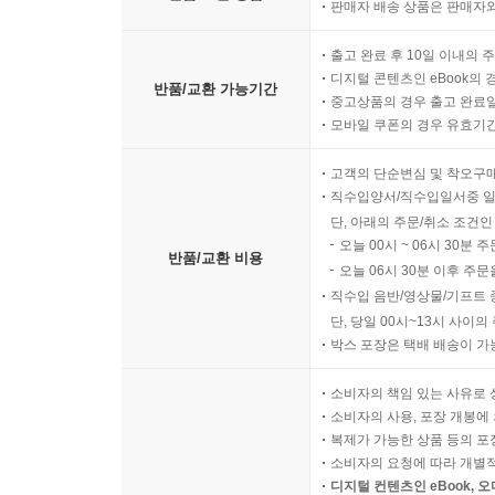
판매자 배송 상품은 판매자와
출고 완료 후 10일 이내의 
디지털 콘텐츠인 eBook의 
반품/교환 가능기간
중고상품의 경우 출고 완료일
모바일 쿠폰의 경우 유효기간(
고객의 단순변심 및 착오구
직수입양서/직수입일서중 일
단, 아래의 주문/취소 조건인
오늘 00시 ~ 06시 30분 
반품/교환 비용
오늘 06시 30분 이후 주문
직수입 음반/영상물/기프트 
단, 당일 00시~13시 사이
박스 포장은 택배 배송이 가
소비자의 책임 있는 사유로 
소비자의 사용, 포장 개봉에 
복제가 가능한 상품 등의 포장을 
소비자의 요청에 따라 개별
디지털 컨텐츠인 eBook, 