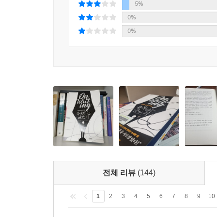
그러한 경지에 이르기 위해서는 많이 읽고 많이 써
5%
무엇보다 독서는 창작의 과정에 친숙해지고 그것이 
0%
스티븐 킹이 자신의 삶을 바탕으로 한 생생한 소설로 
0%
일 등에 대하여 개인적인 체험들을 섞어서 독특한 것
마지막으로 항상 가상독자를 염두에 두고 작품을 
생각해야 한다고 스티븐 킹은 강조한다. 그의 경우
되었다.
이러한 글쓰기의 가장 큰 맥락부터 수동태와 부사의 남발을 피
방법들, 좋은 글을 쓰기 위한 연장들 등에 관해서도
소설이라는 커다란 화석을 발굴한 한 소년의 성장 
전체 리뷰
(144)
소년 시절 스티븐 킹의 어머니는 꼬마 스티븐이 소
밑거름이 되었다. 십대 초반에 썼던 첫 소설이 
1
2
3
4
5
6
7
8
9
10
출판사에 자신의 소설을 투고했다. 출판사들로부터