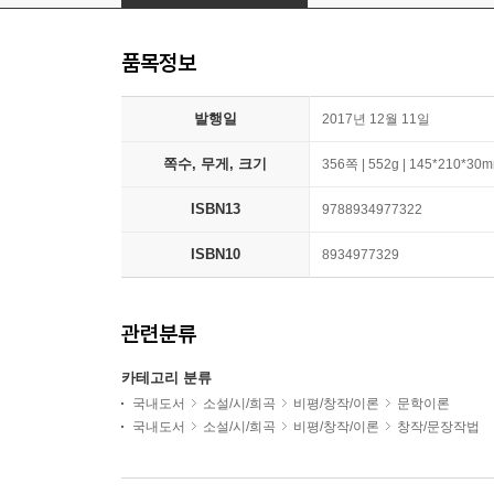
품목정보
발행일
2017년 12월 11일
쪽수, 무게, 크기
356쪽 | 552g | 145*210*30
ISBN13
9788934977322
ISBN10
8934977329
관련분류
카테고리 분류
국내도서
소설/시/희곡
비평/창작/이론
문학이론
국내도서
소설/시/희곡
비평/창작/이론
창작/문장작법