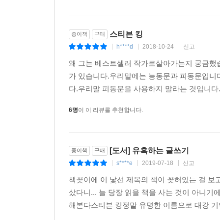
스티븐 킹
종이책
구매
h****d
2018-10-24
신고
|
|
|
왜 그는 베스트셀러 작가로살아가는지 궁금했습
가 있습니다.우리말에는 능동문과 피동문입니
다.우리말 피동문을 사용하지 말라는 것입니다.
6명
이 이 리뷰를 추천합니다.
[도서] 유혹하는 글쓰기
종이책
구매
s****e
2019-07-18
신고
|
|
|
책꽂이에 이 낯선 제목의 책이 꽂혀있는 걸 보
샀다니... 늘 당장 읽을 책을 사는 것이 아니
해본다스티븐 킹정말 유명한 이름으로 대강 기억