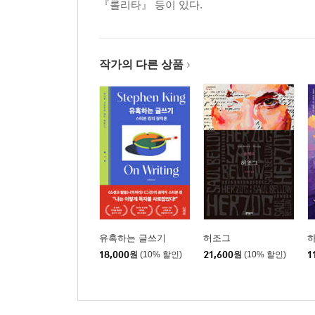
『롤리타』 등이 있다.
작가의 다른 상품
유혹하는 글쓰기
허조그
하
18,000
원
(10% 할인)
21,600
원
(10% 할인)
1