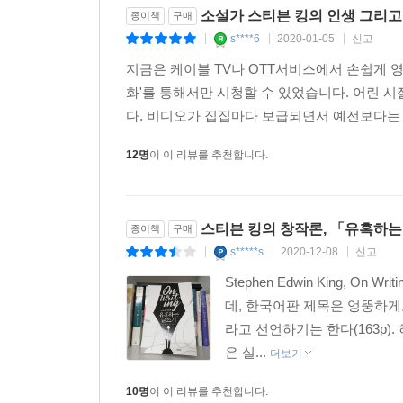
거절을 당하고서도 그는 글쓰기를 버리지 못했다.
소설가 스티븐 킹의 인생 그리고
종이책
구매
s****6
2020-01-05
신고
|
|
|
고등학교 시절, 자신의 첫 베스트셀러 『함정과 진
지금은 케이블 TV나 OTT서비스에서 손쉽게 영화
신문으로 처벌을 받았던 사건을 회고한다. 왜 쓰레
화'를 통해서만 시청할 수 있었습니다. 어린 
작품들을 부끄러워했다. 그러다가 시든 소설이든 
다. 비디오가 집집마다 보급되면서 예전보다는 영
듣게 마련이라는 것을 깨달은 것이 마흔 살 무렵,
12명
이 이 리뷰를 추천합니다.
이외에도 아내 태비사와의 만남, 결혼과 아이들,
발굴해낸 편집자가 존 그리샴 또한 발굴해냈다) 이
1999년 생명을 잃어버릴 뻔한 큰 교통사고로 스
스티븐 킹의 창작론, 「유혹하
종이책
구매
자신이 글쓰기를 원하기 때문이라는 것이다. 글을
s*****s
2020-12-08
신고
|
|
|
삶이라고 말할 수는 없지만 때로는 그것이 삶을 되찾
Stephen Edwin King,
데, 한국어판 제목은 엉뚱하게
『유혹하는 글쓰기』는 단순히 문장력을 기르거나 
라고 선언하기는 한다(163p)
내용을 담고 있다. 한 작가가 ‘글쓰기의 목적은 
은 실...
시작할 용기만 있다면 누구나 좋은 글을 쓸 수 있
더보기
스티븐 킹이 독자들에게 남기고픈 잔잔한 울림이다
10명
이 이 리뷰를 추천합니다.