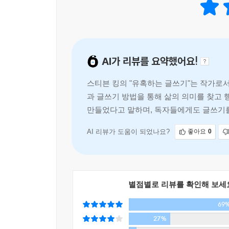
진지하게 묻는 사람은 없었다. 업다이크나 스타이런
스티븐 킹은 찰스 디킨즈가 저급 독자층에게 인기
작가의 대중적인 성공을 수상쩍게 본다는 것을 날카
AI가 리뷰를 요약했어요!
반대를 한다. 스티븐 킹이나 존 그리샴, 마이클 
요소들을 잘 써먹기 때문도 아니고, 완고하고 질투
스티븐 킹의 "유혹하는 글쓰기"는 작가로
쓰려면 허위의식과 근심을 버려야 한다. 허위의식이란
과 글쓰기 방법을 통해 삶의 의미를 찾고 
글쓰기의 목적은 상관없으나 경박한 자세만은 경계
만들었다고 말하며, 독자들에게도 글쓰기를
그러나 글쓰기는 눈화장이나 세차와는 분명 다른 일
AI 리뷰가 도움이 되었나요?
좋아요
0
『유혹하는 글쓰기』에서 스티븐 킹은 그의 소설처
독자를 따뜻이 맞이하여 이야기를 들려주는 것, 가
생각과는 달리 소설은 땅 속의 화석처럼 ‘발굴되
존재하지 않으며, 아이디어는 그야말로 허공에서
별점별로 리뷰를 확인해 보세
합쳐지면서 전혀 새로운 무엇인가를 만들어내는 것
69
떠올랐을 때 그것이 좋은 아이디어라는 사실을 알아
27%