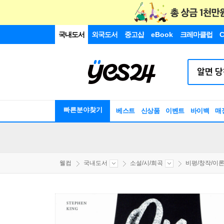
국내도서
외국도서
중고샵
eBook
크레마클럽
C
빠른분야찾기
베스트
신상품
이벤트
바이백
매
웰컴
국내도서
소설/시/희곡
비평/창작/이