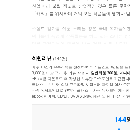
산업’이라 불릴 정도로 상업적인 것은 물론 문학
---「창작론」중에서
『캐리』를 위시하여 거의 모든 작품들이 영화나 
소설로 일가를 이룬 스티븐 킹은 국내 독자들에겐 
넘나들며 폭넓게 작품활동을 하고 있는 스티븐 킹
영화 관계자들의 주목을 받는 것은 바로 속도감
추리소설가 정석화 씨는 스티븐 킹을 두고 본격문
회원리뷰
(144건)
스티븐 킹의 소설에 플롯은 없다. 왜냐하면 우리의 
매주 10건의 우수리뷰를 선정하여 YES포인트 3만원을 드
3,000원 이상 구매 후 리뷰 작성 시
일반회원 300원, 마니아
없기 때문이다. 그의 소설에서는 상황이 제시되고
eBook은 다운로드 후 작성한 리뷰만 YES포인트 지급됩니
아니라 최초의 독자(스티븐 킹은 글을 쓰는 자신조
클래스는 첫번째 회차 주문확정 시점부터 마지막 회차 주문
작품은 미래의 소설이 어떠해야 하는지를 보여주는 
사락 독서모임으로 진행된 클래스는 사락 독서모임 게시판
eBook 페이백, CD/LP, DVD/Blu-ray, 패션 및 판매금
소설만큼이나 명쾌하고 속도감 넘치는 글쓰기 교본
144
문학적 우수성에 이끌려 소설책을 구입하는 사람은 
닭튀김을 팔아치운 샌더스 대령(KFC의 조리법 개