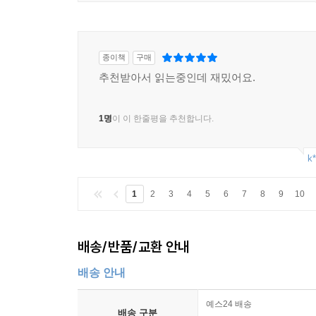
종이책
구매
추천받아서 읽는중인데 재밌어요.
1명
이 이 한줄평을 추천합니다.
k*
1
2
3
4
5
6
7
8
9
10
배송/반품/교환 안내
배송 안내
예스24 배송
배송 구분