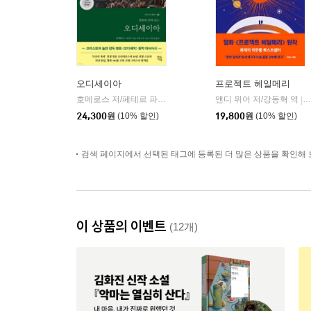
오디세이아
프로젝트 헤일메리
호메로스 저/페테르 파울 루벤스 그림/박문재 역
앤디 위어 저/강동혁 역
현대지성
|
|
24,300
원
(10% 할인)
19,800
원
(10% 할인)
검색 페이지에서 선택된 태그에 등록된 더 많은 상품을 확인해 
이 상품의 이벤트
(12개)