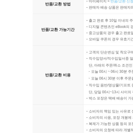
마이페이지 >
반품/교환 신청
반품/교환 방법
판매자 배송 상품은 판매자와
출고 완료 후 10일 이내의 
디지털 콘텐츠인 eBook의 
반품/교환 가능기간
중고상품의 경우 출고 완료일
모바일 쿠폰의 경우 유효기간(
고객의 단순변심 및 착오구
직수입양서/직수입일서중 일
단, 아래의 주문/취소 조건인
오늘 00시 ~ 06시 30분 
반품/교환 비용
오늘 06시 30분 이후 주문
직수입 음반/영상물/기프트 
단, 당일 00시~13시 사이
박스 포장은 택배 배송이 가
소비자의 책임 있는 사유로 
소비자의 사용, 포장 개봉에 
복제가 가능한 상품 등의 포장을 
소비자의 요청에 따라 개별