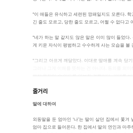
“이 애들은 유식하고 세련된 깡패일지도 모른다. 학
긴 줄도 모르고, 당한 줄도 모르고, 어쩔 수 없다고 여기
“네가 하는 말 같지도 않은 말은 이미 많이 들었다
게 키운 자식이 평범하고 수수하게 사는 모습을 볼 권리가
“그리고 아프게 깨달았다. 이대로 딸애를 계속 당기
그러나 그게 이해를 뜻하는 건 아니다. 동의를 의미하
까지 움직일 수 있도록 양보한 것뿐이다. 기대를 버
운 일이었는지. 딸애는 정말 모르는 걸까. 모른 척하는 걸
줄거리
“엄마, 여기 봐. 이걸 보라고. 이 말들이 바로 나야
딸에 대하여
으로 나를 부른다고, 그래서 가족이고 일이고 뭐고 아무
외동딸을 둔 엄마인 ‘나’는 딸이 살던 집에서 쫓겨
“손발이 묶인 채 어디로 보내질지도 모르고 누워 있
엄마 집으로 들어온다. 한 집에서 딸의 연인과 마주
게 말할 수 있을까. 기댈 데도 의지할 데도 없는 게