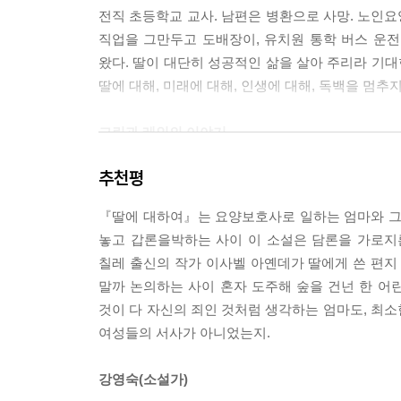
전직 초등학교 교사. 남편은 병환으로 사망. 노인요
직업을 그만두고 도배장이, 유치원 통학 버스 운전
왔다. 딸이 대단히 성공적인 삶을 살아 주리라 기대
딸에 대해, 미래에 대해, 인생에 대해, 독백을 멈추지
그린과 레인의 이야기
추천평
“세상엔 다양한 사람들이 있다며? 각자 살아가는 
다른 게 나쁜 게 아니라며? 그거 다 엄마가 한 말 아
『딸에 대하여』는 요양보호사로 일하는 엄마와 그녀
그런 말이 왜 나한테는 항상 예외인 건데.”
놓고 갑론을박하는 사이 이 소설은 담론을 가로지
칠레 출신의 작가 이사벨 아옌데가 딸에게 쓴 편
그린과 레인은 화자의 딸과 딸의 연인이 서로를 부
말까 논의하는 사이 혼자 도주해 숲을 건넌 한 
일방적으로 해직한 대학을 상대로 시위를 벌이고 있
것이 다 자신의 죄인 것처럼 생각하는 엄마도, 최
법에 익숙해진 투쟁의 삶을 살고 있다. 하지만 선입
여성들의 서사가 아니었는지.
귀 기울이지 않는다.
강영숙(소설가)
젠의 이야기