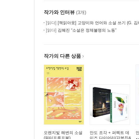
작가와 인터뷰
(3개)
[읽다]
[책읽아웃] 고양이와 언어와 소설 쓰기 (G. 
[읽다]
김혜진 “소설은 정체불명의 노동”
작가의 다른 상품
오렌지빛 해변의 소설
안도 조각 + 퍼펙트 데
(워터프루프북)
이즈 다이어리(각본집&