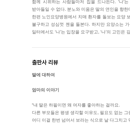
함께 시위하는 사람들마저 집을 드나든다. ‘나’
해 버린 걸까. 어쩌면 나도, 딸애도 저 여자처럼 길
받아들일 수 없다. 분노와 미움은 딸의 연인을 향한
한편 노인요양병원에서 치매 환자를 돌보는 요양 보
--- p.129
불구하고 성심껏 젠을 돌본다. 하지만 요양소는 
일터에서도 ‘나’는 입장을 요구받고, ‘나’의 고민은 깊어
출판사 리뷰
딸에 대하여
엄마의 이야기
“내 딸은 하필이면 왜 여자를 좋아하는 걸까요.
다른 부모들은 평생 생각할 이유도, 필요도 없는 그
어디 이걸 한번 넘어서 보라는 식으로 날 다그치고 