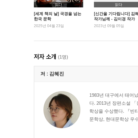
읽다
읽다
[세계 책의 날] 국경을 넘는
[신간을 기다립니다] 김
한국 문학
작가님께 - 김이경 작가
2025년 04월 23일
2023년 09월 05일
저자 소개
(1명)
저 :
김혜진
1983년 대구에서 태어
다. 2013년 장편소설
학상을 수상했다. 『빈
문학상, 현대문학상 우수