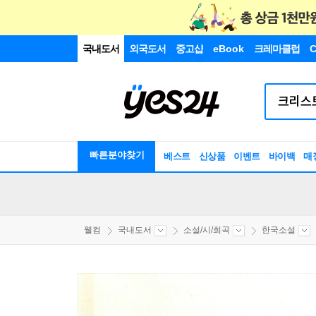
국내도서
외국도서
중고샵
eBook
크레마클럽
C
빠른분야찾기
베스트
신상품
이벤트
바이백
매
웰컴
국내도서
소설/시/희곡
한국소설