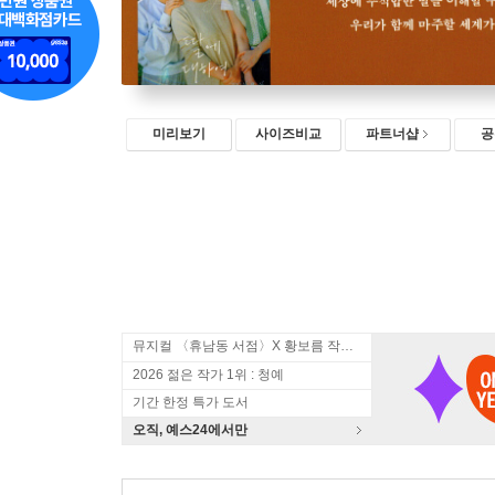
미리보기
사이즈비교
파트너샵
공
뮤지컬 〈휴남동 서점〉X 황보름 작가 북토크
2026 젊은 작가 1위 : 청예
기간 한정 특가 도서
오직, 예스24에서만