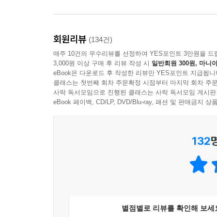
“손발이 묶인 채 어디로 보내질지도 모르고 누워 있
길고 긴 삶의 끝에 처박히다시피 하며 죽음을 기다리
회원리뷰
(134건)
매주 10건의 우수리뷰를 선정하여 YES포인트 3만원을 드
화자가 요양원에서 돌보는 노인. 젊은 날 해외에
3,000원 이상 구매 후 리뷰 작성 시
일반회원 300원, 마니아
이제는 치매에 걸려 요양원에 머무르고 있다. “젊은
eBook은 다운로드 후 작성한 리뷰만 YES포인트 지급됩니
지금은 충분한 돈을 내고 요양원에 들어왔으나 가
클래스는 첫번째 회차 주문확정 시점부터 마지막 회차 주문
사락 독서모임으로 진행된 클래스는 사락 독서모임 게시판
있다. 평생을 소외된 자들을 돌보는 데 헌신한 
eBook 페이백, CD/LP, DVD/Blu-ray, 패션 및 판매금
투영하는 ‘나’. 이는 ‘늙은 여성’이 한국 사회에서 
작가의 말에서
132
소설을 쓰는 동안엔 다른 누군가를 이해하는 것이 
기억도 난다. 그럼에도 내가 아닌 누군가를 향해 가
지속되는 그런 수많은 노력 중 하나가 아니었는지.
별점별로 리뷰를 확인해 보세