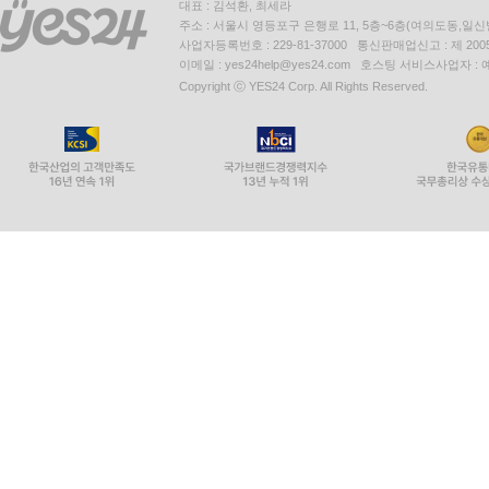
대표 : 김석환, 최세라
주소 : 서울시 영등포구 은행로 11, 5층~6층(여의도동,일신
사업자등록번호 : 229-81-37000 통신판매업신고 : 제 200
이메일 : yes24help@yes24.com 호스팅 서비스사업자 :
Copyright ⓒ YES24 Corp. All Rights Reserved.