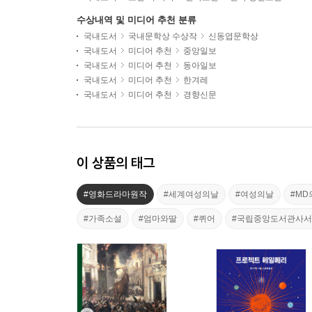
수상내역 및 미디어 추천 분류
국내도서
국내문학상 수상작
신동엽문학상
국내도서
미디어 추천
중앙일보
국내도서
미디어 추천
동아일보
국내도서
미디어 추천
한겨레
국내도서
미디어 추천
경향신문
이 상품의 태그
#영화드라마원작
#세계여성의날
#여성의날
#M
#가족소설
#엄마와딸
#퀴어
#국립중앙도서관사