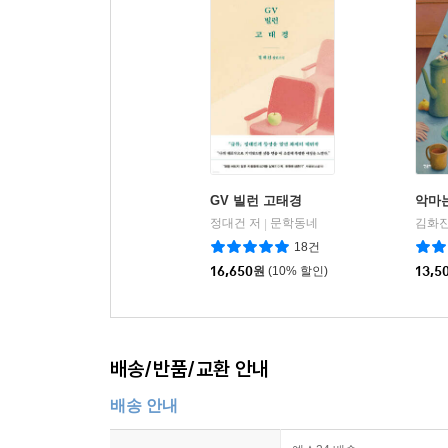
GV 빌런 고태경
악마
정대건 저
문학동네
김화진
|
18건
16,650
원
(10% 할인)
13,5
배송/반품/교환 안내
배송 안내