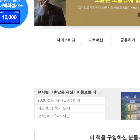
사이즈비교
파트너샵
공유하기
뮤지컬 〈휴남동 서점〉X 황보름 작가 북토크
2026 젊은 작가 1위 : 청예
기간 한정 특가 도서
오직, 예스24에서만
이 책을 구입하신 분