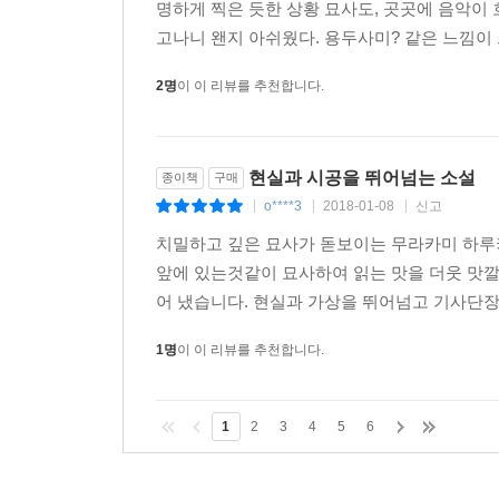
명하게 찍은 듯한 상황 묘사도, 곳곳에 음악이 
고나니 왠지 아쉬웠다. 용두사미? 같은 느낌이 드
2명
이 이 리뷰를 추천합니다.
현실과 시공을 뛰어넘는 소설
종이책
구매
o****3
2018-01-08
신고
|
|
|
치밀하고 깊은 묘사가 돋보이는 무라카미 하루
앞에 있는것같이 묘사하여 읽는 맛을 더웃 맛깔
어 냈습니다. 현실과 가상을 뛰어넘고 기사단장과
1명
이 이 리뷰를 추천합니다.
1
2
3
4
5
6