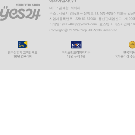
대표 : 김석환, 최세라
주소 : 서울시 영등포구 은행로 11, 5층~6층(여의도동,일신
사업자등록번호 : 229-81-37000 통신판매업신고 : 제 200
이메일 : yes24help@yes24.com 호스팅 서비스사업자 :
Copyright ⓒ YES24 Corp. All Rights Reserved.