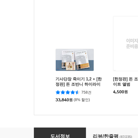
기사단장 죽이기 1,2 + [한
[한정판] 돈 
정판] 돈 조반니 하이라이
이트 앨범
트 앨범
4,500
원
758건
33,840
원
(8% 할인)
기사단장 죽이기 2
도서정보
리뷰/한줄평
(87/235)