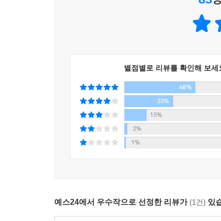
대변하고, 주인공 ‘나’와 멘시키, 그리고 멘시키와
한 스콧 피츠제럴드의 『위대한 개츠비』의 오마
아키나리가 쓴 괴이담 『하루사메 이야기』가 직접
소설을 쓰고 싶었다”고 밝혔던 작품이다. 작가생활
느껴지는 이유다.
별점별로 리뷰를 확인해 보세
48%
현실과 비현실이 절묘하게 융합된 모험담은 『태엽
그에 더해 현대사 속 실제 사건을 접목시킨 것이 
33%
나치 저항운동에 휘말렸고, 피아니스트였던 그의
15%
못하고 자살한다. 어떤 의도로 창작했는지, 왜 발
2%
거대한 부조리와 폭력에 맞서려한 노화가의 의지가
1%
동시에 그림이라는 수단을 통해 아마다 도모히코의
심층적으로 그려졌다.
또한 ‘나’가 집을 나와 한 달여간 정처 없이 여행하
예스24에서 우수작으로 선정한 리뷰가
(1건)
있습
지역을 차로 여행했던 경험을 살려 소설 전반에 치
추상적 개념, 불교적 색채를 지닌 고전소설 등을 