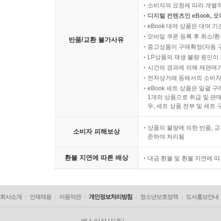
소비자의 요청에 따라 개별
디지털 컨텐츠인 eBook, 
eBook 대여 상품은 대여 기
모바일 쿠폰 등록 후 취소/환
반품/교환 불가사유
중고상품이 구매확정(자동 
LP상품의 재생 불량 원인이 기
시간의 경과에 의해 재판매가
전자상거래 등에서의 소비자
eBook 세트 상품은 일괄 
1개의 상품으로 취급 및 판매
우, 세트 상품 전부 및 세트
상품의 불량에 의한 반품, 교
소비자 피해보상
준하여 처리됨
환불 지연에 따른 배상
대금 환불 및 환불 지연에 
회사소개
인재채용
이용약관
개인정보처리방침
청소년보호정책
도서홍보안내