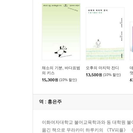
채소의 기분, 바다표범
오후의 마지막 잔디
의 키스
멋
13,500
원
(10% 할인)
멋
15,300
원
(10% 할인)
6
역 :
홍은주
이화여자대학교 불어교육학과와 동 대학원 불어
옮긴 책으로 무라카미 하루키의 《TV피플》 