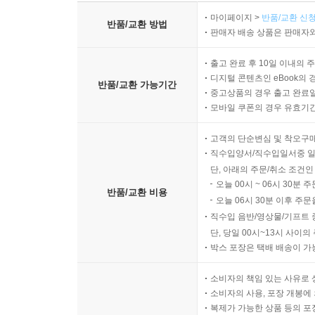
마이페이지 >
반품/교환 신청
반품/교환 방법
판매자 배송 상품은 판매자와
출고 완료 후 10일 이내의 
디지털 콘텐츠인 eBook의 
반품/교환 가능기간
중고상품의 경우 출고 완료일
모바일 쿠폰의 경우 유효기간(
고객의 단순변심 및 착오구
직수입양서/직수입일서중 일
단, 아래의 주문/취소 조건인
오늘 00시 ~ 06시 30분 
반품/교환 비용
오늘 06시 30분 이후 주문
직수입 음반/영상물/기프트 
단, 당일 00시~13시 사이
박스 포장은 택배 배송이 가
소비자의 책임 있는 사유로 
소비자의 사용, 포장 개봉에 
복제가 가능한 상품 등의 포장을 