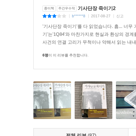
“나이에서 오는 책임감과 함께, 새로운 것을 만들어
기사단장 죽이기2
종이책
주간우수작
b******8
2017-08-27
신고
|
|
|
현실과 비현실, 실재와 관념의 경계를 꿰뚫는 이야
'기사단장 죽이기'를 다 읽었습니다. 흠... 
대범한 상상력으로 무장한 무라카미 하루키 월드의
기'는'1Q84'와 마찬가지로 현실과 환상의 
사건의 연결 고리가 무척이나 약해서 읽는 내내
1979년 『바람의 노래를 들어라』로 군조신인문
청춘의 전유물로 여겨지기도 했던 무라카미 하루키
6명
이 이 리뷰를 추천합니다.
무라카미 하루키가 지금까지 구축해온 작품세계를 
그렇듯이 한 사람의 예술가로서 내면 깊은 곳까
지니는지, 소설가가 안팎의 문제에 맞서 싸워나가
대답을 이 작품을 통해 확인할 수 있을 것이다.
‘이것이 하루키다!’라고 말할 수 있는 요소가 전
앨리스처럼. _북 아사히
상실과 회복을 주제로 다른 세계를 경험하고 돌아오
산케이 뉴스
전체 리뷰
(87)