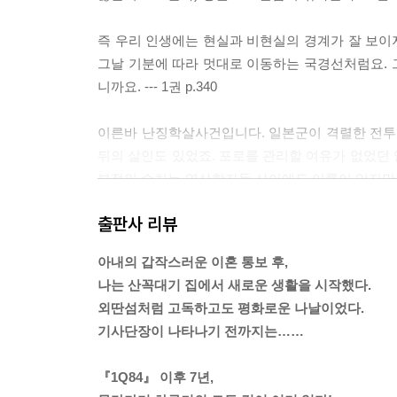
즉 우리 인생에는 현실과 비현실의 경계가 잘 보이지
그날 기분에 따라 멋대로 이동하는 국경선처럼요. 그
니까요. --- 1권 p.340
이른바 난징학살사건입니다. 일본군이 격렬한 전투 
뒤의 살인도 있었죠. 포로를 관리할 여유가 없었던
부적인 수치는 역사학자들 사이에도 이론이 있지만,
중국인 사망자 수가 사십만 명이라는 설도 있고, 십
출판사 리뷰
까요? --- 2권 p.88
아내의 갑작스러운 이혼 통보 후,
늙는다는 것은 어쩌면 사람에게 죽음보다 더 뜻밖의
나는 산꼭대기 집에서 새로운 생활을 시작했다.
로(그리고 사회적으로) 더이상 존재하지 않아도 된다고, 
외딴섬처럼 고독하고도 평화로운 나날이었다.
기사단장이 나타나기 전까지는……
커다란 유리창에 얼굴을 대고 바깥에 펼쳐진 태평양을
으로 좇았다. 그토록 길고 아름다운 직선은 어떤 자
『1Q84』 이후 7년,
터였다. 이 세계는 무수한 생명과, 그리고 그것과 같은 수