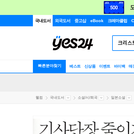
국내도서
외국도서
중고샵
eBook
크레마클럽
C
빠른분야찾기
베스트
신상품
이벤트
바이백
매
웰컴
국내도서
소설/시/희곡
일본소설