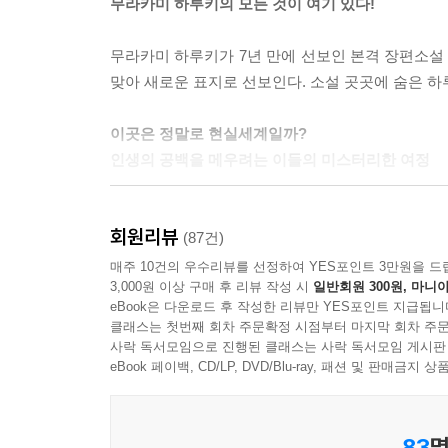
무라카미 하루키의 모든 것이 여기 있다!
어떻게 해야 마음을 한곳에 잡아둘 수 있단 말인가
무라카미 하루키가 7년 만에 선보인 본격 장편소설
서도 보이지 않았다. 내 마음은 대체 어디에 있지?
맞아 새로운 표지로 선보인다. 소설 곳곳에 숨은 하
“마음은 기억 속에 있어. 이미지를 먹으며 살아가는 거야.”
이곳은 정말로 현실세계일까?
그는 비밀을 지님으로써 이 세상에서 자기 존재의 
인생의 공백을 메우려는 이들의 미스터리한 여정
것이다. --- 2권 p.568
삼십대 중반의 초상화가 ‘나’는 아내에게서 갑작
사람은 무언가를 정말 간절하게 원하면 그것을 성취할
회원리뷰
살던 산속 아틀리에에서 지내게 된다. 그리고 어느
(87건)
수 있다. 만약 간절히 염원한다면. 하지만 그것이 
모차르트 오페라 [돈 조반니]의 등장인물을 일본 아
매주 10건의 우수리뷰를 선정하여 YES포인트 3만원을 드
도 모른다. --- 2권 p.217~218
3,000원 이상 구매 후 리뷰 작성 시
일반회원 300원, 마니아
잇달아 일어난다. 골짜기 맞은편 호화로운 저택에
eBook은 다운로드 후 작성한 리뷰만 YES포인트 지급됩니
정체 모를 소리를 좇아 집 뒤편의 사당으로 가보
--- 본문 중에서
클래스는 첫번째 회차 주문확정 시점부터 마지막 회차 주문
의도적으로 지어놓은 듯한 원형의 석실이 드러난다. 
사락 독서모임으로 진행된 클래스는 사락 독서모임 게시판
모습과 똑같은, 수수께끼의 구덩이에서 풀려난 ‘이데
eBook 페이백, CD/LP, DVD/Blu-ray, 패션 및 판매금
아내와의 이별, 그리고 고독한 여행, 구덩이와 
83
명
문학세계 속 독자적인 요소들이 집대성되어 있다. 