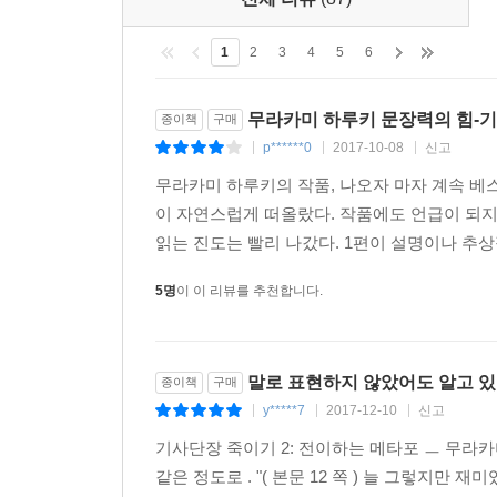
표면적인 줄거리를 따라갈 수도 있지만, 각 대화
1
2
3
4
5
6
의도적으로 구축되어 있다. _요미우리 신문
무라카미 하루키 문장력의 힘-
종이책
구매
장편소설은 트위터나 페이스북 같은 다양한 SNS와 
p******0
2017-10-08
신고
|
|
|
중요한 일입니다. 이야기라는 것은 즉각적인 효력
무라카미 하루키의 작품, 나오자 마자 계속 베스
힘을 주고 싶다는 것이 저의 바람입니다.
이 자연스럽게 떠올랐다. 작품에도 언급이 되지
_무라카미 하루키(아사히 신문 인터뷰, 2017.4.17.)
읽는 진도는 빨리 나갔다. 1편이 설명이나 추상
5명
이 이 리뷰를 추천합니다.
말로 표현하지 않았어도 알고 있
종이책
구매
y*****7
2017-12-10
신고
|
|
|
기사단장 죽이기 2: 전이하는 메타포 ㅡ 무라카
같은 정도로 . "( 본문 12 쪽 ) 늘 그렇지만