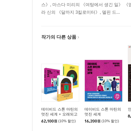
스》, 마스다 미리의 《여탕에서 생긴 일》 《
라 신의 《달까지 3킬로미터》, 델핀 드...
작가의 다른 상품
데이비드 스톤 마틴의
데이비드 스톤 마틴의
멋진 세계 + 오래되고
멋진 세계
8
멋진 클래식 레코드 1,2
62,100
원
(10% 할인)
16,200
원
(10% 할인)
세트