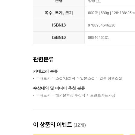
판형
양장
쪽수, 무게, 크기
600쪽 | 680g | 128*188*35
ISBN13
9788954646130
ISBN10
8954646131
관련분류
카테고리 분류
국내도서
소설/시/희곡
일본소설
일본 장편소설
수상내역 및 미디어 추천 분류
국내도서
해외문학상 수상작
프란츠카프카상
이 상품의 이벤트
(12개)