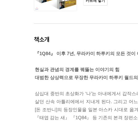
카트에 넣기
책소개
『1Q84』 이후 7년, 무라카미 하루키의 모든 것이 
현실과 관념의 경계를 꿰뚫는 이야기의 힘
대범한 상상력으로 무장한 무라카미 하루키 월드의
삼십대 중반의 초상화가 ‘나’는 아내에게서 갑작
살던 산속 아틀리에에서 지내게 된다. 그리고 어느
[돈 조반니]의 등장인물을 일본 아스카 시대로 옮겨
『태엽 감는 새』 『1Q84』 등 기존의 본격 장편