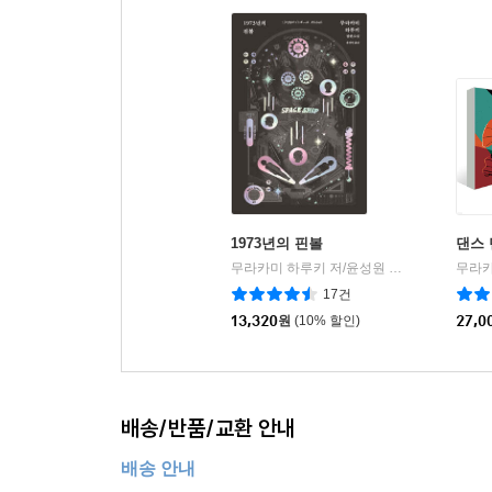
1973년의 핀볼
댄스 
무라카미 하루키 저/윤성원 역
문학사상
|
17건
13,320
원
(10% 할인)
27,0
배송/반품/교환 안내
배송 안내