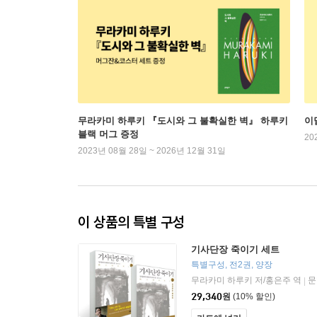
무라카미 하루키 『도시와 그 불확실한 벽』 하루키
이
블랙 머그 증정
20
2023년 08월 28일 ~ 2026년 12월 31일
이 상품의 특별 구성
기사단장 죽이기 세트
특별구성, 전2권, 양장
무라카미 하루키 저/홍은주 역
문
|
29,340
원
(10% 할인)