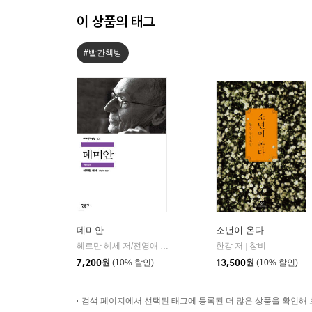
이 상품의 태그
#빨간책방
데미안
소년이 온다
헤르만 헤세 저/전영애 역
민음사
한강 저
창비
|
|
7,200
원
(10% 할인)
13,500
원
(10% 할인)
검색 페이지에서 선택된 태그에 등록된 더 많은 상품을 확인해 