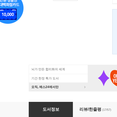
뇌가 만든 합리화의 세계
기간 한정 특가 도서
오직, 예스24에서만
인체 재활용
도서정보
리뷰/한줄평
(17/57)