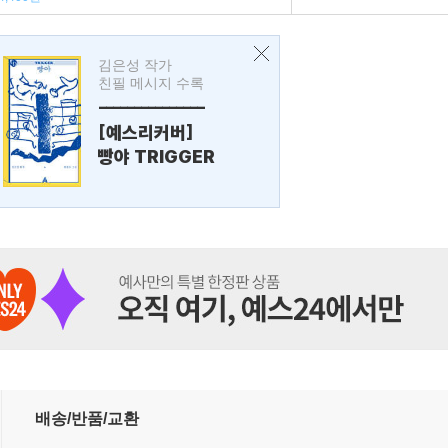
김은성 작가
친필 메시지 수록
---------------
[예스리커버]
빵야 TRIGGER
배송/반품/교환