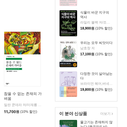
식물이 바꾼 지구의
역사
라일리 블랙 저/조정남 역
18,900
원
(10% 할인)
우리는 모두 씨앗이다
남효창 저
17,100
원
(10% 할인)
다정한 것이 살아남는
다
브라이언 헤어,버네사 우즈 공저/이민아 역/박한선 감수
19,800
원
(10% 할인)
참을 수 없는 존재의 가
벼움
을유문화사
밀란 쿤데라 저/이재룡 역
민음사
|
|
11,700
원
(10% 할인)
이 분야 신상품
더보기
물고기는 존재하지 않
는다 (큰글자도서)