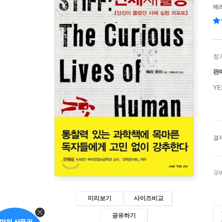
메
정
판
Y
결
구
미리보기
사이즈비교
공유하기