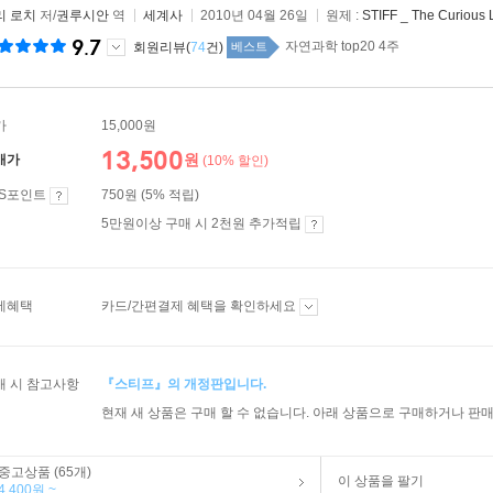
리 로치
저/
권루시안
역
세계사
2010년 04월 26일
원제 :
STIFF _ The Curious
9.7
자연과학 top20 4주
회원리뷰(
74
건)
베스트
가
15,000원
13,500
원
매가
(10% 할인)
ES포인트
750원 (5% 적립)
5만원이상 구매 시 2천원 추가적립
제혜택
카드/간편결제 혜택을 확인하세요
매 시 참고사항
『스티프』의 개정판입니다.
현재 새 상품은 구매 할 수 없습니다. 아래 상품으로 구매하거나 판매
중고상품 (65개)
이 상품을 팔기
4,400원 ~