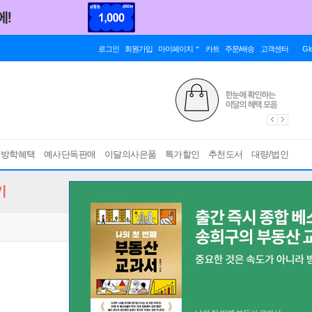
로그인
회원가입
마이페이지
카트
주문/배송
고객센터
Gl
름방학혜택
예사단독판매
이달의사은품
특가할인
추천도서
대량/법인
기