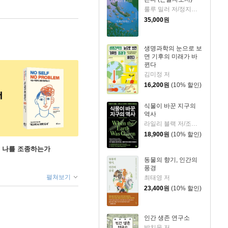
룰루 밀러 저/정지인 역
35,000
원
생명과학의 눈으로 보
면 기후의 미래가 바
뀐다
김미정 저
16,200
원
(10% 할인)
식물이 바꾼 지구의
역사
라일리 블랙 저/조정남 역
18,900
원
(10% 할인)
게 나를 조종하는가
동물의 향기, 인간의
풍경
펼쳐보기
최태영 저
23,400
원
(10% 할인)
인간 생존 연구소
박치욱 저