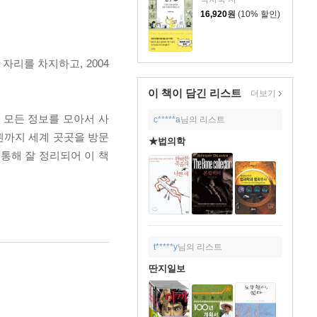
16,920
원
(10% 할인)
리를 차지하고, 2004
이 책이 담긴
리스트
더보기
 모든 정보를 모아서 사
c*****a
님의 리스트
뢴까지 세계 곳곳을 방문
★법의학
통해 잘 정리되어 이 책
t*****y
님의 리스트
딴지일보