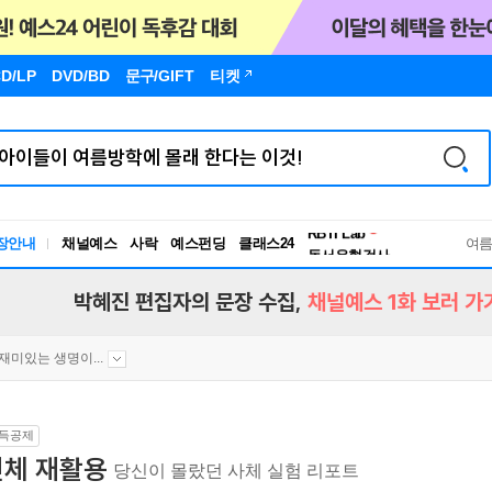
D/LP
DVD/BD
문구
/GIFT
티켓
장안내
채널예스
사락
예스펀딩
클래스24
독서유형검사
여
RBTI Lab
독서유형검사
박혜진 편집자의 문장 수집,
채널예스 1화 보러 가
재미있는 생명이...
득공제
인체 재활용
당신이 몰랐던 사체 실험 리포트