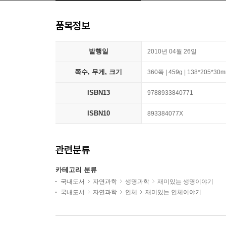
품목정보
발행일
2010년 04월 26일
쪽수, 무게, 크기
360쪽 | 459g | 138*205*30
ISBN13
9788933840771
ISBN10
893384077X
관련분류
카테고리 분류
국내도서
자연과학
생명과학
재미있는 생명이야기
국내도서
자연과학
인체
재미있는 인체이야기