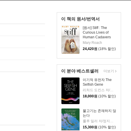
이 책의 원서/번역서
[원서] Stiff : The
Curious Lives of
Human Cadavers
Mary Roach
24,420
원
(18% 할인)
이 분야 베스트셀러
더보기
이기적 유전자 The
Selfish Gene
리처드 도킨스 저/홍영남,이상임 공역
18,000
원
(10% 할인)
물고기는 존재하지 않
는다
룰루 밀러 저/정지인 역
15,300
원
(10% 할인)