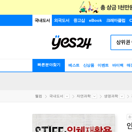
국내도서
외국도서
중고샵
eBook
크레마클럽
C
빠른분야찾기
베스트
신상품
이벤트
바이백
매
웰컴
국내도서
자연과학
생명과학
소