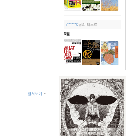
r******0
님의 리스트
6월
펼쳐보기