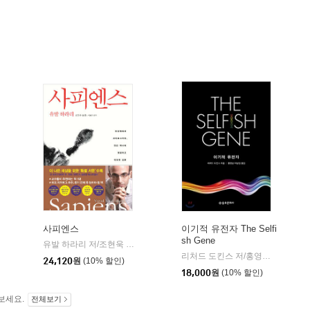
사피엔스
이기적 유전자 The Selfi
sh Gene
유발 하라리 저/조현욱 역/이태수 감수
김영사
|
리처드 도킨스 저/홍영남,이상임 공역
24,120
원
(10% 할인)
18,000
원
(10% 할인)
보세요.
전체보기