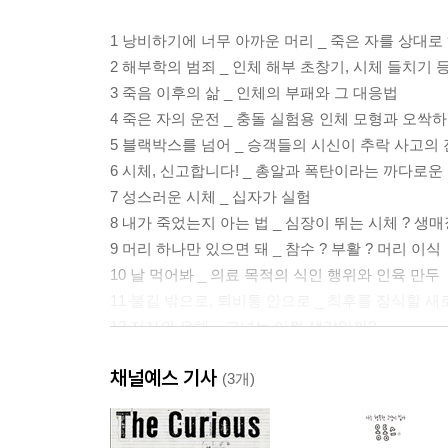
1 낭비하기에 너무 아까운 머리 _ 죽은 자를 상대로
2 해부학의 범죄 _ 인체 해부 초창기, 시체 들치기
3 죽음 이후의 삶 _ 인체의 부패와 그 대응법
4 죽은 자의 운전 _ 충돌 실험용 인체 모형과 오싹
5 블랙박스를 넘어 _ 승객들의 시신이 추락 사고의
6 시체, 신고합니다! _ 총알과 폭탄이라는 까다로운
7 성스러운 시체 _ 십자가 실험
8 내가 죽었는지 아는 법 _ 심장이 뛰는 시체 ? 생매
9 머리 하나만 있으면 돼 _ 참수 ? 부활 ? 머리 이식
10 날 먹어봐 _ 의료 목적의 식인 행위와 인육 만두
11 불길 밖으로, 퇴비통 안으로 _ 최후를 장식할 새
12 저자의 유해 _ 그녀는 어쩔 생각일까?
채널예스 기사
참고문헌
(3개)