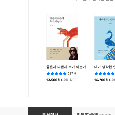
좋은지 나쁜지 누가 아는가
내가 생각한 
287건
13,500
원
(10% 할인)
16,200
원
(10
새는 날아가면서 뒤돌아보지 않는다
도서정보
리뷰/한줄평