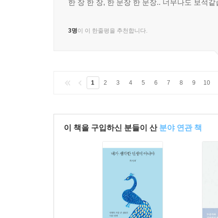
종이책
구매
한 장 한 장, 한 문장 한 문장.. 너무나도 보석
3명
이 이 한줄평을 추천합니다.
1
2
3
4
5
6
7
8
9
10
이 책을 구입하신 분들이 산
분야 연관 책