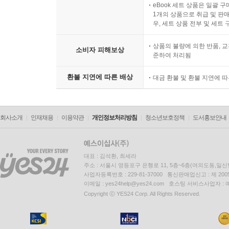
전자상거래 등에서의 소비자
eBook 세트 상품은 일괄 
1개의 상품으로 취급 및 판매
우, 세트 상품 전부 및 세트
상품의 불량에 의한 반품, 교
소비자 피해보상
준하여 처리됨
환불 지연에 따른 배상
대금 환불 및 환불 지연에 
회사소개
인재채용
이용약관
개인정보처리방침
청소년보호정책
도서홍보안내
대표 : 김석환, 최세라
주소 : 서울시 영등포구 은행로 11, 5층~6층(여의도동,일신
사업자등록번호 : 229-81-37000 통신판매업신고 : 제 200
이메일 : yes24help@yes24.com 호스팅 서비스사업자 :
Copyright ⓒ YES24 Corp. All Rights Reserved.