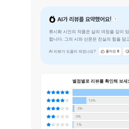
그리고 눈앞의 세상을 보지 않고 삶을 피상적으로
AI가 리뷰를 요약했어요!
지금 무슨 일을 하고 어떤 여행을 하든 과거에 그 
없다」, 신은 우리에게 길을 보여 주기 위해 때로는
류시화 시인의 작품은 삶의 여정을 깊이 
없는 것들이 있다는 「장소는 쉽게 속살을 보여 주
합니다. 그의 시와 산문은 진실의 힘을 담
심화된다는 것을 보여 주는 「두 번째 화살 피하
길'과 같은 글은 행복이
이들을 치유하는 사람이라는 「운디드 힐러」……
이르기까지 어느 한 편 빼놓을 수 없는 명산문들이 
AI 리뷰가 도움이 되었나요?
좋아요
0
있는 궁극적인 물음에 답하는 이 책은 오랫동안 그의
것처럼 신선하다. 그의 글들이 언제나 ‘지금, 살아
읽는 마음이 각별하다.
별점별로 리뷰를 확인해 보세
저자 서문
16%
젊었을 때 나는 삶에 대해 몇 가지 질문을 던졌었다.
삶이 평생 동안 답을 해 주고 있다. 그때는 몰랐
2%
나라들을 여행하고 책들을 읽었으나, 내게 깨달음을
0%