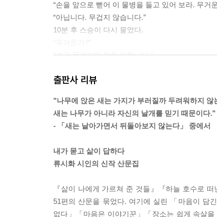
“손을 앞으로 뻗어 이 물병을 들고 있어 보라. 무거운
“아닙니다. 무겁지 않습니다.”
10분 후 스승이 다시 물었다.
“무거운가?”
“조금 무겁지만 참을 만합니다.”
시간이 한참 흘러 스승은 다시 물었다.
출판사 리뷰
“지금은 어떤가?”
“매우 무겁습니다. 더 이상 들고 있을 수가 없습니다.
"나무에 앉은 새는 가지가 부러질까 두려워하지 않
그러자 스승은 말했다.
새는 나무가 아니라 자신의 날개를 믿기 때문이다."
“문제는 물병의 무게가 아니라, 그대가 그것을 얼마
- 「새는 날아가면서 뒤돌아보지 않는다」 중에서
들은 이 물병처럼 그 무게를 더할 것이다.”
내가 묻고 삶이 답하다
* 당신은 이름 없이 나에게로 오면 좋겠다. 나도 
류시화 시인의 신작 산문집
신비의 문을 여는 열쇠가 우리에게 내려온다. 현존
온전히 하나가 될 수 있다. 내 안의 신과 당신 안의 
『삶이 나에게 가르쳐 준 것들』『하늘 호수로 떠난
51편의 산문을 묶었다. 여기에 실린 「마음이 
* ‘길’의 어원이 ‘길들이다’임을 기억하고 스스로 
없다」「마음은 이야기꾼」「장소는 쉽게 속살을 보