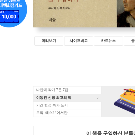
미리보기
사이즈비교
카드뉴스
공
나민애 작가 7문 7답
이동진 선정 최고의 책
기간 한정 특가 도서
오직, 예스24에서만
이 책을 구입하신 분