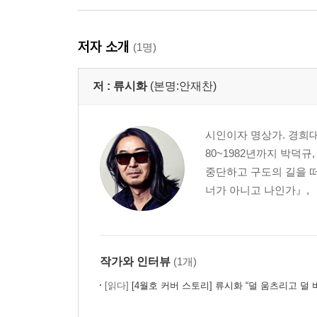
우리는 다 같다 _공감과 연민
얼굴 속 얼굴 _어머니 명상
저자 소개
(1명)
운디드 힐러 _상처 받은 자에서 치유자로
저 :
류시화
(본명:안재찬)
두 번째 화살 피하기 _고통을 다루는 기술
어머니 고래 _삶이 알아서 하리라
잘못 베낀 삶 _즐겁게 살라는 것
시인이자 명상가. 경희대
죽음 앞에서 _절실함을 무력화시키는 일상
80~1982년까지 박덕규
어느 추장 이야기 _인디언들의 버리고 떠나기
중단하고 구도의 길을 떠
별이 보이는가 _모든 진리를 가지고 오지 말라
너가 아니고 나인가』, 『
상처 주고 상처 받기 _테러리스트가 되지 말고 테
수도승과 전갈 _어느 본성을 따를 것인가
한 개의 기쁨이 천 개의 슬픔을 사라지게 한다 _사
작가와 인터뷰
(1개)
고통은 지나가고 아름다움은 남는다 _빛은 상처를
[읽다]
[4월호 커버 스토리] 류시화 “덜 움츠리고 덜 비난
치료의 원 _바벰바 부족의 지혜
오늘 감동한 일이 있었는가 _시인의 눈으로 세상을