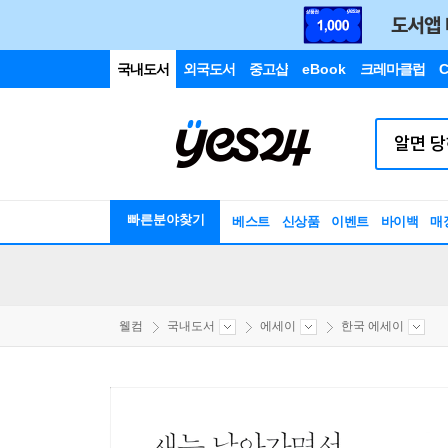
국내도서
외국도서
중고샵
eBook
크레마클럽
C
빠른분야찾기
베스트
신상품
이벤트
바이백
매
웰컴
국내도서
에세이
한국 에세이