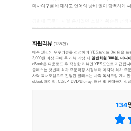
답으로 만들어 가는 것이 나의 인생이다. 다수가 
미사여구를 배제하고 언어의 낭비 없이 담백하게 써
주는 것은 아니다. 마음이 담긴 길을 걸으려면 편
기대하지 말아야 한다. 당신의 길이지 그 사람들의 
경희대 국문과 시절 은사였던 소설가 황순원 선생이 
때문이다.”라고 한 말을 잊지 않고 있다고 저자는
* 우리 각자의 삶은 한 편의 『오디세이아』이다. 
서문 제목 ‘내가 묻고 삶이 답하다’에서 드러난다.
카 여행이어야 한다. 그 길에서 넘어지고 다시 일어
회원리뷰
성실한 응답이면서 상실과 회복에 관한 우리 모두
(135건)
쯤에 있는가? 애꾸눈 괴물의 동굴에서 고통받고 있
해답들’로 이끌어가는 감각이 시인답다.
매주 10건의 우수리뷰를 선정하여 YES포인트 3만원을 드
을 구입하고 있는가? 목적지가 아니라 그곳을 향해
3,000원 이상 구매 후 리뷰 작성 시
일반회원 300원, 마니아
이다.
eBook은 다운로드 후 작성한 리뷰만 YES포인트 지급됩니
우리는 삶의 어느 순간에도 자유롭고 진정한 나일 
클래스는 첫번째 회차 주문확정 시점부터 마지막 회차 주문
해마다 계속된 인도 여행과 명상 서적 번역은 자신
--- 본문 중에서
사락 독서모임으로 진행된 클래스는 사락 독서모임 게시판
‘자아 찾기’로 귀결시킨다. 우리 안에는 늘 새
eBook 페이백, CD/LP, DVD/Blu-ray, 패션 및 판매금
인생의 문제를 초월했다는 듯 우리는 곧잘 노 프
그것이야말로 ‘빅 프라블럼’임을 보여 주는 「찻
134
지르는 이유」, 과정에 있는 것들에 관심이 없는 
줄무늬는 밖에 있고 사람의 줄무늬는 안에 있다는 
것은 지금 이 순간들이라는 「지금이 바로 그때」
눈이라는 「예찬」, 당신은 이름 없이 나에게 오면