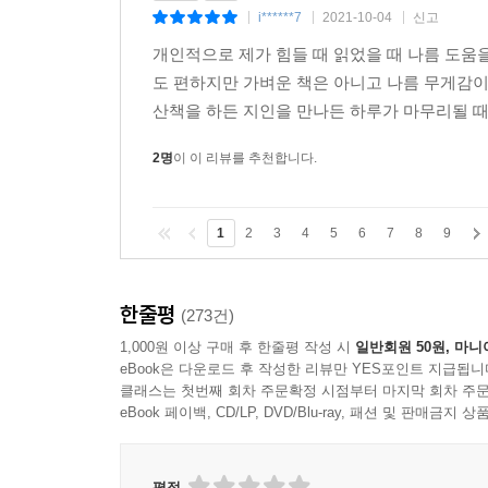
힘이 들 때
종이책
구매
i******7
2021-10-04
신고
|
|
|
개인적으로 제가 힘들 때 읽었을 때 나름 도움
도 편하지만 가벼운 책은 아니고 나름 무게감이
산책을 하든 지인을 만나든 하루가 마무리될 때
2명
이 이 리뷰를 추천합니다.
1
2
3
4
5
6
7
8
9
한줄평
(273건)
1,000원 이상 구매 후 한줄평 작성 시
일반회원 50원, 마니
eBook은 다운로드 후 작성한 리뷰만 YES포인트 지급됩니
클래스는 첫번째 회차 주문확정 시점부터 마지막 회차 주문
eBook 페이백, CD/LP, DVD/Blu-ray, 패션 및 판매금