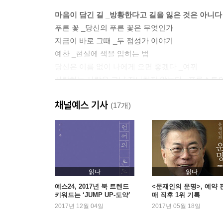
마음이 담긴 길 _방황한다고 길을 잃은 것은 아니다
푸른 꽃 _당신의 푸른 꽃은 무엇인가
지금이 바로 그때 _두 점성가 이야기
예찬 _현실에 색을 입히는 법
당신은 이름 없이 나에게 오면 좋겠다 _여뀌
사랑하는 사람은 그냥 지나치지 않는다 _프루스트
채널예스 기사
혼자 걷는 길은 없다 _영혼의 동반자들과 함께
(17개)
그대에게 가는 먼 길 _신은 길을 보여 주기 위해 길
비전 퀘스트 _삶은, 안전지대를 벗어나는 순간 시
웃지 않으면 어떻게 하겠는가 _인생을 놀이처럼
나의 노래는 _잘못 산 인생은 없다
아름다움이란 무엇인가 _동굴 속 여인의 일화
읽다
읽다
예스24, 2017년 북 트렌드
<문재인의 운명>, 예약 
키워드는 ‘JUMP UP-도약’
매 직후 1위 기록
장소는 쉽게 속살을 보여 주지 않는다 _사랑하면 
2017년 12월 04일
2017년 05월 18일
마지막으로 춤춘 것이 언제인가 _춤 명상
마음은 이야기꾼 _마음 챙김