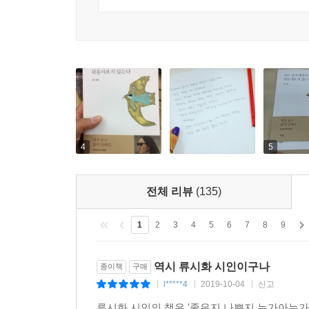
여행이 우리를 만든다.’는 명제와 일치한다.
1%
시인은 다른 시인을 대변할 수 없고, 작가도 다른 작
작가든 독자든, 지금 살아 있다는 것은 자기 자신의
걸어올 때, 당신은 무슨 이야기를 할 것인가? 어
삶에게 편지를 보낼 수 있는가?
여기 모은 산문들은 내가 묻고 삶이 답해 준 것들이다
표현하지는 못할 것이다. 또한 내가 쓰는 글들이 
4
5
않겠지만, 나는 다만 길 위에서 당신과 인생을 이야
전체 리뷰
(135)
1
2
3
4
5
6
7
8
9
역시 류시화 시인이구나
종이책
구매
l*****4
2019-10-04
신고
|
|
|