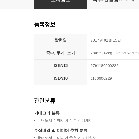
(135/273)
품목정보
발행일
2017년 02월 15일
쪽수, 무게, 크기
280쪽 | 426g | 139*204*20
ISBN13
9791186900222
ISBN10
1186900229
관련분류
카테고리 분류
국내도서
에세이
한국 에세이
수상내역 및 미디어 추천 분류
국내도서
미디어 추천
조선일보