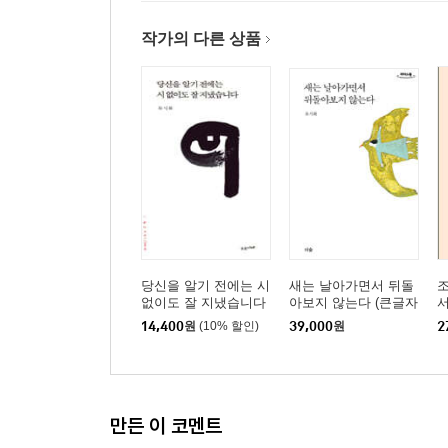
당신의 잎새 _신의 선물
작가의 다른 상품
새는 날아가면서 뒤돌아보지 않는다 _내려놓은 후
무슨 생각을 하고 있지 _알아차림
세상에서 가장 맛있는 음식 _마음 챙김 식사
무명의 이름으로 _순종의 열매
내일은 없다 _라마야나 이야기
문어가 말을 걸다 _회복의 시작
닭이 몇 마리인가 _생명들에 값하는 삶
어둠 속에서 눈은 보기 시작한다 _코기 족 원주민 
당신을 알기 전에는 시
새는 날아가면서 뒤돌
조
금 간 보석 _부서져서 열리기
없이도 잘 지냈습니다
아보지 않는다 (큰글자
서
도서)
14,400
원
(10% 할인)
39,000
원
2
내 안의 비평가 _비평을 넘어 존재로
우연한 선물 _넓어져 가는 원
숫자에 포함시킬 수 없는 사람 _나와 너
히말라야를 그리는 사람 _불확실성과 친해지기
만든 이 코멘트
이타카 _네가 걸어온 길이 너의 삶이 될지니