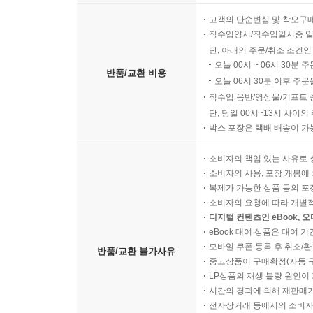
모바일 쿠폰의 경우 유효기간(
고객의 단순변심 및 착오구
직수입양서/직수입일서중 일
단, 아래의 주문/취소 조건인
오늘 00시 ~ 06시 30분 
반품/교환 비용
오늘 06시 30분 이후 주문
직수입 음반/영상물/기프트 
단, 당일 00시~13시 사이
박스 포장은 택배 배송이 가
소비자의 책임 있는 사유로 
소비자의 사용, 포장 개봉에 
복제가 가능한 상품 등의 포장을 
소비자의 요청에 따라 개별
디지털 컨텐츠인 eBook, 
eBook 대여 상품은 대여 기
모바일 쿠폰 등록 후 취소/환
반품/교환 불가사유
중고상품이 구매확정(자동 
LP상품의 재생 불량 원인이 기
시간의 경과에 의해 재판매가