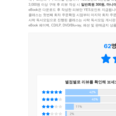
개념과 생각으로 변화의 의지를 갖고 실천한다면
3,000원 이상 구매 후 리뷰 작성 시
일반회원 300원, 마니아
인식하고 자기에게 맞는 수면 밸런스를 유지해야 더욱
eBook은 다운로드 후 작성한 리뷰만 YES포인트 지급됩니
클래스는 첫번째 회차 주문확정 시점부터 마지막 회차 주문
사락 독서모임으로 진행된 클래스는 사락 독서모임 게시판
eBook 페이백, CD/LP, DVD/Blu-ray, 패션 및 판매금
62
명
별점별로 리뷰를 확인해 보세
42%
45%
11%
2%