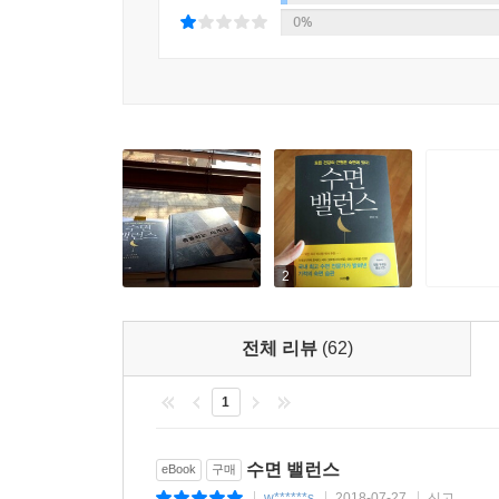
0%
2
전체 리뷰
(62)
1
수면 밸런스
eBook
구매
w******s
2018-07-27
신고