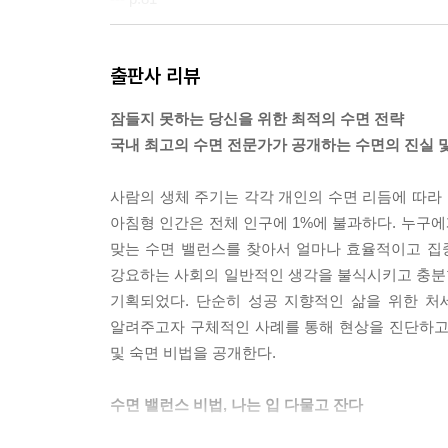
일반적으로 지능은 유전된다고 알려졌지만 최근 한 연
출판사 리뷰
을 받지 않는다고 밝혀졌다. 즉, 똑똑한 머리도 후
게 아니라 규칙적인 식습관과 적절한 휴식, 수면과 
잠들지 못하는 당신을 위한 최적의 수면 전략
--- p.101
국내 최고의 수면 전문가가 공개하는 수면의 진실 
교대 근무 때문에 생긴 불면증을 치료하려면 생물학적
사람의 생체 주기는 각각 개인의 수면 리듬에 따라 
방향(낮~저녁~밤 근무)이 되도록 하는 것이 그중 한
아침형 인간은 전체 인구에 1%에 불과하다. 누구에
는 게 좋다. 새벽 2시부터 3시까지 형광등 5개 
맞는 수면 밸런스를 찾아서 얼마나 효율적이고 집중
벽이나 오전에 수면 호르몬인 멜라토닌이 계속 나오게
강요하는 사회의 일반적인 생각을 불식시키고 충분한
--- p.107
기획되었다. 단순히 성공 지향적인 삶을 위한 처
알려주고자 구체적인 사례를 통해 현상을 진단하고
사람의 생체 리듬은 24.3시간이며 자연의 변동 주
및 숙면 비법을 공개한다.
일반형(정상형), 저녁형(지연형), 아침형(조기형)의
상에 따라 사람마다 다르게 조절된다. 사람이 태어날
수면 밸런스 비법, 나는 입 다물고 잔다
체 시계를 고려해 점진적으로 변화시켜서 습관을 들
성인들보다 1시간 내지 1시간 반가량을 더 자야만 