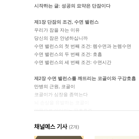
시작하는 글: 성공의 묘약은 단잠이다
제1장 단잠의 조건, 수면 밸런스
우리가 잠을 자는 이유
당신의 잠은 안녕하십니까
수면 밸런스의 첫 번째 조건: 렘수면과 논렘수면
수면 밸런스의 두 번째 조건: 호흡
수면 밸런스의 세 번째 조건: 수면시간
제2장 수면 밸런스를 깨뜨리는 코골이와 구강호흡
만병의 근원, 코골이
코골이가 심장을 좀먹는다
뇌 손상을 유발하는 코골이
악몽으로 이어지는 무호흡증
소리 없는 코골이, ‘상기도 저항 증후군’
채널예스 기사
소아에게도 나타나는 코골이 수면장애
(2개)
산만한 아이, 잠이 문제일 수 있다