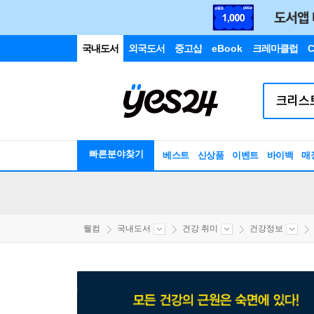
국내도서
외국도서
중고샵
eBook
크레마클럽
C
빠른분야찾기
베스트
신상품
이벤트
바이백
매
웰컴
국내도서
건강 취미
건강정보