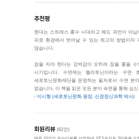
수면 자세를 보면 수면의 질을 알 수 있다. 건강한 
내려간다. 뇌는 우리 몸에서 가장 에너지를 많이 
못하고, 뒤척이며 자는 사람들은 수면 중 호흡에
발생하는 열은 자칫 뇌세포에 손상을 입힐 수 있다.
추천평
요소다. 각각의 증상에는 여러 가지 원인이 따르게
구강 호흡에서 비롯된다. 입 벌리고 자는 사람들
--- p.162
현대는 스트레스 홍수 시대라고 해도 과언이 아닙니
치료하지 않고 억지로 입을 다물게 하면 호흡 문
피로 환경에서 벗어날 수 있는 최고의 방법이자 
불규칙하여 잠을 많이 자도 피곤할 수밖에 없고, 
않습니다.
잠을 어떻게 자느냐에 따라 얼굴의 형태가 달라지고
되며, 자도 자도 피로가 가시지 않고 안면 비대칭이
잠을 자야 한다는 강박감이 오히려 잠을 쫓을 수
아무리 열심히 일하고 공부해도 밑 빠진 독에 물 붓
시기입니다. 수면에는 멜라토닌이라는 수면 
세로토닌문화재단을 운영하는 필자로서 수면 분야
수면 밸런스 비법, 자고 일어나도 개운하지 않은 순
없습니다. 이 책을 읽은 모든 분이 숙면을 통해 심
- 이시형 (세로토닌문화 원장, 신경정신과학 박사)
아침이 개운하지 않다면 바로 그 순간을 바로 잡아
능력을 최대한으로 높이고 성공하고 싶다면 과감
〈피츠버그 수면의 질 설문〉을 배치하여 독자 스스
접하는 수면 장애 사례를 이해하기 쉽도록 유형별
회원리뷰
(62건)
뒷부분에는 삶을 살아가는 동안 꼭 필요한 수면
매주 10건의 우수리뷰를 선정하여 YES포인트 3만원을 드