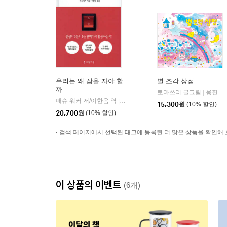
우리는 왜 잠을 자야 할
별 조각 상점
까
토마쓰리 글그림
웅진주니어
|
매슈 워커 저/이한음 역
열린책들
|
15,300
원
(10% 할인)
20,700
원
(10% 할인)
검색 페이지에서 선택된 태그에 등록된 더 많은 상품을 확인해 
이 상품의 이벤트
(6개)