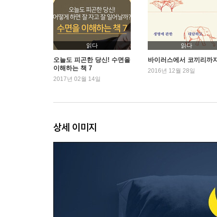
제3장 우리의 잠을 방해하는 것들
밤의 불청객, 불면증
잠을 쫓아내는 불안
읽다
읽다
각성 호르몬을 자극하지 말라
오늘도 피곤한 당신! 수면을
바이러스에서 코끼리까
이해하는 책 7
웃음과 함께 사라진 잠
2016년 12월 28일
2017년 02월 14일
시험 때마다 잠을 설치는 사람들
안대 없이 잠들기가 힘들다면
낮과 밤이 바뀌었을 때의 대처법
당뇨와 심장병의 위험을 높이는 교대 근무
상세 이미지
얕봤다간 고생하는 하지불안증후군
수면 밸런스를 회복하기 위한 4가지 방법
제4장 수면 밸런스가 깨지면 일어나는 일들
자면서 말하고 움직이는 노인성 잠꼬대
파킨슨병을 일으키는 렘수면 장애
우리 아이에게 야경증과 몽유병이?