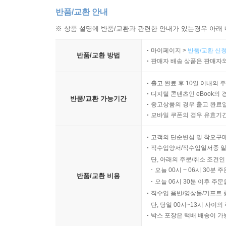
반품/교환 안내
※ 상품 설명에 반품/교환과 관련한 안내가 있는경우 아래 
마이페이지 >
반품/교환 신청
반품/교환 방법
판매자 배송 상품은 판매자와
출고 완료 후 10일 이내의 
디지털 콘텐츠인 eBook의 
반품/교환 가능기간
중고상품의 경우 출고 완료일
모바일 쿠폰의 경우 유효기간(
고객의 단순변심 및 착오구
직수입양서/직수입일서중 일
단, 아래의 주문/취소 조건인
오늘 00시 ~ 06시 30분 
반품/교환 비용
오늘 06시 30분 이후 주문
직수입 음반/영상물/기프트 
단, 당일 00시~13시 사이
박스 포장은 택배 배송이 가